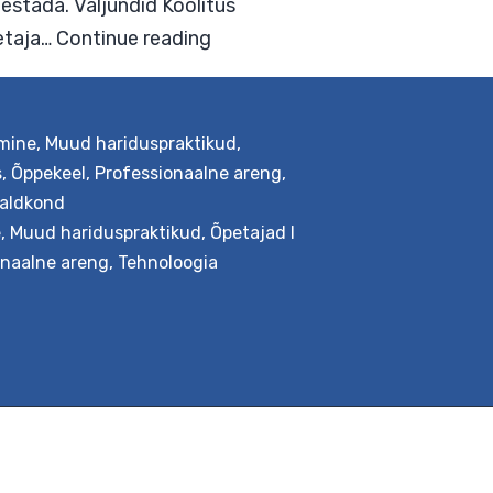
iseks ning jätkatakse tehnoloogia
emust mõtestada. Väljundid Koolitus
Toimetulek
enduses. Õpetaja…
Continue reading
määramatuse
tmine
,
Muud hariduspraktikud
,
tehnoloogia
s
,
Õppekeel
,
Professionaalne areng
,
aldkond
rakendamisel
e
,
Muud hariduspraktikud
,
Õpetajad I
(inglise
onaalne areng
,
Tehnoloogia
keeles)