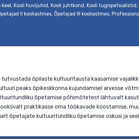
e keel
,
Kooli huvijuhid
,
Kooli juhtkond
,
Kooli tugispetsialistid
,
sejuhatus
petajad II kooliastmes
,
Õpetajad III kooliastmes
,
Profession
mekultuurilisse
idusse
sti
lise
les)