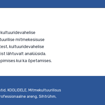
oli
stmes
iduse ning kultuuridevahelise
lise ja kultuurilise mitmekesisuse
urikäsitustest, kultuuridevahelise
stid
,
KOOLIDELE
,
Mitmekultuurilisus
vaatepunktist lähtuvalt analüüsida.
rofessionaalne areng
,
Sihtrühm
,
musi nii õppimises kui ka õpetamises.