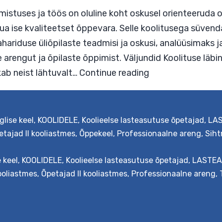
evalmistuses ja töös on oluline koht oskusel o
 ja luua ise kvaliteetset õppevara. Selle koolitu
etajahariduse üliõpilaste teadmisi ja oskusi, ana
 laste arengut ja õpilaste õppimist. Väljundid Ko
glise keel
,
KOOLIDELE
,
Koolieelse lasteasutuse õpetajad
,
LA
Õppev
d, oskab neist lähtuvalt…
Continue reading
etajad II kooliastmes
,
Õppekeel
,
Professionaalne areng
,
Sih
analüü
e keel
,
KOOLIDELE
,
Koolieelse lasteasutuse õpetajad
,
LASTEA
ja
ooliastmes
,
Õpetajad II kooliastmes
,
Professionaalne areng
,
hindam
alusha
ja