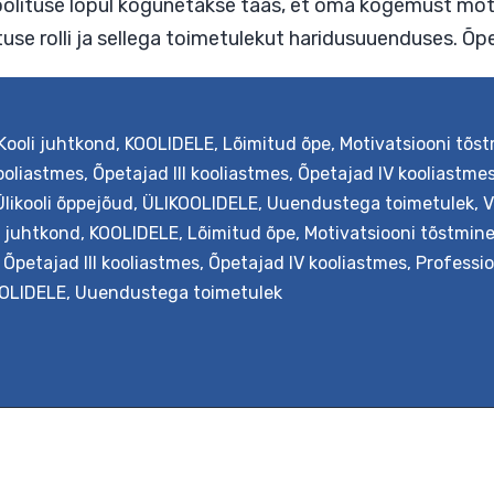
istamist. Seejärel kohtutakse kogemuste vahetam
s. Koolituse lõpul kogunetakse taas, et oma kog
matuse rolli ja sellega toimetulekut haridusuu
Kooli juhtkond
,
KOOLIDELE
,
Lõimitud õpe
,
Motivatsiooni tõs
kooliastmes
,
Õpetajad III kooliastmes
,
Õpetajad IV kooliastme
Ülikooli õppejõud
,
ÜLIKOOLIDELE
,
Uuendustega toimetulek
,
V
i juhtkond
,
KOOLIDELE
,
Lõimitud õpe
,
Motivatsiooni tõstmin
,
Õpetajad III kooliastmes
,
Õpetajad IV kooliastmes
,
Professi
OLIDELE
,
Uuendustega toimetulek