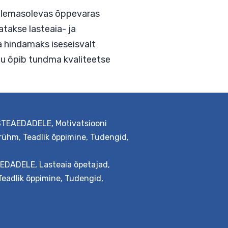
rienteeruda olemasolevas õppevaras
sega süvendatakse lasteaia- ja
lüüsimaks ja hindamaks iseseisvalt
olituse läbinu õpib tundma kvaliteetse
STEAEDADELE
,
Motivatsiooni
ara
trühm
,
Teadlik õppimine
,
Tudengid
,
simine
EDADELE
,
Lasteaia õpetajad
,
Teadlik õppimine
,
Tudengid
,
ine
riduses