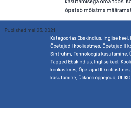
ja hüpervideote valm
kasutamisega oma töö
õpetab mõistma määra
Published
mai 25, 2021
Kategoorias
Ebakindlus
,
Inglise keel
,
Õpetajad I kooliastmes
,
Õpetajad II 
Sihtrühm
,
Tehnoloogia kasutamine
,
Tagged
Ebakindlus
,
Inglise keel
,
Kool
kooliastmes
,
Õpetajad II kooliastmes
kasutamine
,
Ülikooli õppejõud
,
ÜLIKO