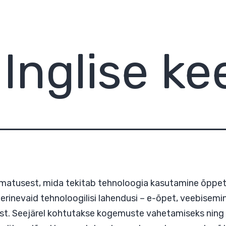
:
Inglise ke
määramatusest, mida tekitab tehnoloogia kasuta
takse erinevaid tehnoloogilisi lahendusi – e-õpet