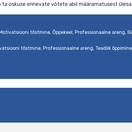
Motivatsiooni tõstmine
,
Õppekeel
,
Professionaalne areng
,
S
vatsiooni tõstmine
,
Professionaalne areng
,
Teadlik õppimine
ett aitab doktorantidel ja magistrantidel saada
 uurimistöö kirjutamisega. Selleks õpitakse tu
ks saamisega seotud määramatuse üle ning õpita
si seisma. Väljundid Tudeng saab määramatusest
andab ta oskuse erinevate võtete abil määramat