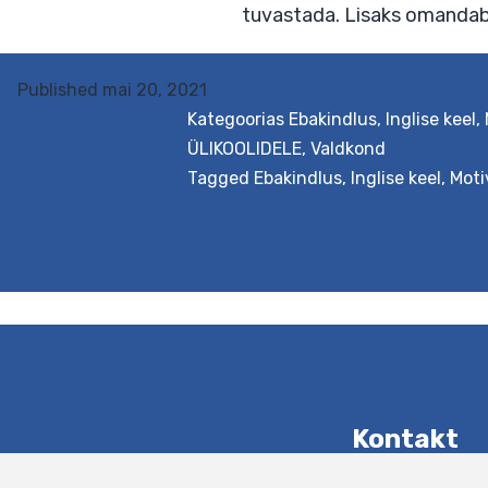
kultuuritausta
(eesti
või
Published
mai 20, 2021
Kategoorias
Ebakindlus
,
Inglise keel
,
inglise
ÜLIKOOLIDELE
,
Valdkond
keeles)
Tagged
Ebakindlus
,
Inglise keel
,
Moti
Eesmärk See arengupak
teadlaseks saamise ja
arutletakse teadlase
määramatusega silmit
tuvastada. Lisaks om
Kontakt