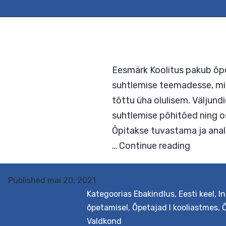
Eesmärk Koolitus paku
suhtlemise teemadesse
Published
mai 20, 2021
tõttu üha olulisem. V
Kategoorias
Ebakindlus
,
Eesti keel
,
In
suhtlemise põhitõed n
õpetamisel
,
Õpetajad I kooliastmes
,
Õ
Õpitakse tuvastama ja
Valdkond