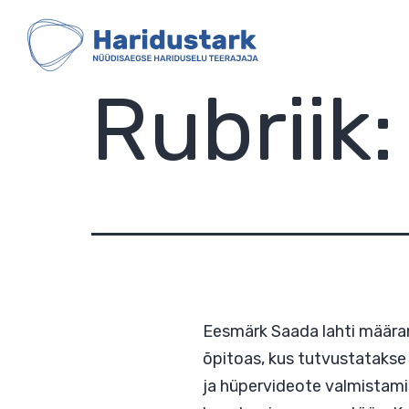
HARIDUSTARK
Skip
to
content
Rubriik
Eesmärk Saada lahti 
õpitoas, kus tutvusta