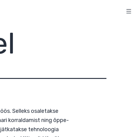
el
mine õppetöös. Selleks osaletakse
, veebiseminari korraldamist ning õppe-