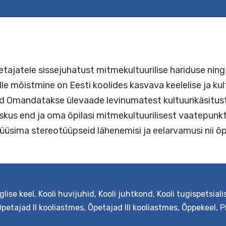
põhiko
I–
II
koolia
b õpetajatele sissejuhatust mitmekultuurilise har
, mille mõistmine on Eesti koolides kasvava keele
äljundid Omandatakse ülevaade levinumatest kultu
glise keel
,
Kooli huvijuhid
,
Kooli juhtkond
,
Kooli tugispetsiali
ing oskus end ja oma õpilasi mitmekultuurilisest 
petajad II kooliastmes
,
Õpetajad III kooliastmes
,
Õppekeel
,
P
 analüüsima stereotüüpseid lähenemisi ja eelarva