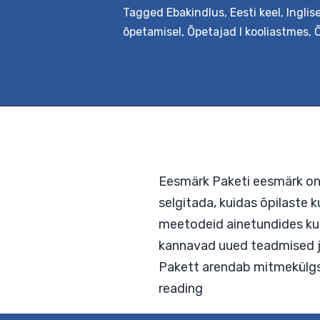
Tagged
Ebakindlus
,
Eesti keel
,
Inglis
Sis
…
Continue reading
õpetamisel
,
Õpetajad I kooliastmes
,
Õ
mit
har
(ee
või
ing
kee