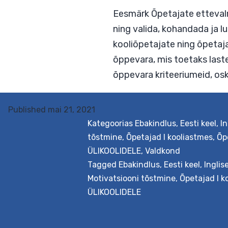
Eesmärk Õpetajate ett
ning valida, kohandada
kooliõpetajate ning õp
Published
mai 21, 2021
õppevara, mis toetaks
Kategoorias
Ebakindlus
,
Eesti keel
,
In
õppevara kriteeriumei
tõstmine
,
Õpetajad I kooliastmes
,
Õp
ÜLIKOOLIDELE
,
Valdkond
Tagged
Ebakindlus
,
Eesti keel
,
Inglis
Motivatsiooni tõstmine
,
Õpetajad I k
ÜLIKOOLIDELE