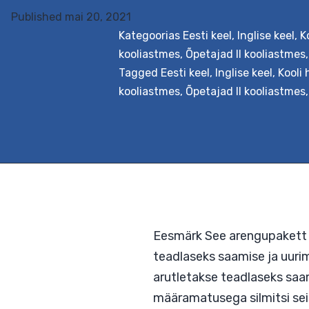
Published
mai 20, 2021
Eesmärk Paketi eesmär
Kategoorias
Eesti keel
,
Inglise keel
,
K
selgitada, kuidas õpil
kooliastmes
,
Õpetajad II kooliastmes
meetodeid ainetundid
Tagged
Eesti keel
,
Inglise keel
,
Kooli 
kannavad uued teadmi
kooliastmes
,
Õpetajad II kooliastmes
Pakett arendab mitmek
Kultuuritundlik
reading
õpetamine:
kuidas
võtta
koolis
arvesse
õpilaste
mitmekesist