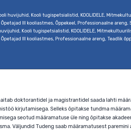
k on tutvustada õpilaste kultuuritausta kaasami
ooli huvijuhid
,
Kooli tugispetsialistid
,
KOOLIDELE
,
Mitmekultu
aste kultuuri peaks õpikeskkonna kujundamisel arv
,
Õpetajad III kooliastmes
,
Õppekeel
,
Professionaalne areng
,
es kultuuritundliku õpetamise põhimõtetest läh
huvijuhid
,
Kooli tugispetsialistid
,
KOOLIDELE
,
Mitmekultuuril
sed jooksvalt praktikasse oma töökavade koosta
,
Õpetajad III kooliastmes
,
Professionaalne areng
,
Teadlik õp
ülgselt õpetajate kultuuritundliku õpetamise os