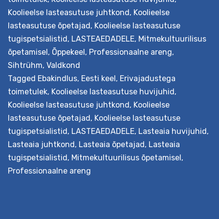
edendamine
Koolieelse lasteasutuse juhtkond
,
Koolieelse
lasteaias
lasteasutuse õpetajad
,
Koolieelse lasteasutuse
tugispetsialistid
,
LASTEAEDADELE
,
Mitmekultuurilisus
õpetamisel
,
Õppekeel
,
Professionaalne areng
,
Sihtrühm
,
Valdkond
Tagged
Ebakindlus
,
Eesti keel
,
Erivajadustega
toimetulek
,
Koolieelse lasteasutuse huvijuhid
,
Koolieelse lasteasutuse juhtkond
,
Koolieelse
lasteasutuse õpetajad
,
Koolieelse lasteasutuse
tugispetsialistid
,
LASTEAEDADELE
,
Lasteaia huvijuhid
,
Lasteaia juhtkond
,
Lasteaia õpetajad
,
Lasteaia
tugispetsialistid
,
Mitmekultuurilisus õpetamisel
,
Professionaalne areng