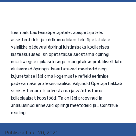
Eesmärk Lasteaiaõpetajatele, abiõpetajatele,
assistentidele ja juhtkonna liikmetele õpetatakse
vajalikke pädevusi õpiringi juhtimiseks koolieelses
lasteasutuses, sh õpetatakse seostama õpiringi
nüüdisaegse õpikäsitusega, mängitakse praktiliselt läbi
olulisemad õpiringis kasutatavad meetodid ning
kujunetakse läbi oma kogemuste reflekteerimise
Published
mai 20, 2021