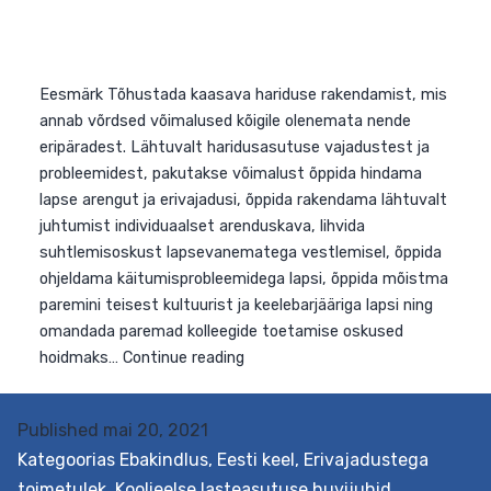
Eesmärk Tõhustada kaasava hariduse rakendamist, mi
annab võrdsed võimalused kõigile olenemata nende
eripäradest. Lähtuvalt haridusasutuse vajadustest ja
probleemidest, pakutakse võimalust õppida hindama
lapse arengut ja erivajadusi, õppida rakendama lähtuval
juhtumist individuaalset arenduskava, lihvida
suhtlemisoskust lapsevanematega vestlemisel, õppida
ohjeldama käitumisprobleemidega lapsi, õppida mõistm
paremini teisest kultuurist ja keelebarjääriga lapsi ning
omandada paremad kolleegide toetamise oskused
Published
mai 20, 2021
Kaasava
hoidmaks…
Continue reading
Kategoorias
Ebakindlus
,
Eesti keel
,
Erivajadustega
hariduse
toimetulek
,
Koolieelse lasteasutuse huvijuhid
,