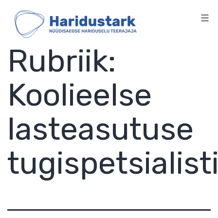
HARIDUSTARK
Skip
to
content
Rubriik:
Koolieelse
lasteasutuse
tugispetsialist