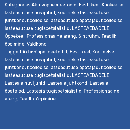
pädevamaks professionaaliks. Väljundid Õpetaja hakkab
Kategoorias
Aktiivõppe meetodid
,
Eesti keel
,
Koolieelse
senisest enam teadvustama ja väärtustama
lasteasutuse huvijuhid
,
Koolieelse lasteasutuse
kollegiaalset koostööd. Ta on läbi proovinud ja
juhtkond
,
Koolieelse lasteasutuse õpetajad
,
Koolieelse
analüüsinud erinevaid õpiringi meetodeid ja…
Continue
lasteasutuse tugispetsialistid
,
LASTEAEDADELE
,
Õpiringi
reading
Õppekeel
,
Professionaalne areng
,
Sihtrühm
,
Teadlik
juhtimine
õppimine
,
Valdkond
lasteaias
Tagged
Aktiivõppe meetodid
,
Eesti keel
,
Koolieelse
lasteasutuse huvijuhid
,
Koolieelse lasteasutuse
juhtkond
,
Koolieelse lasteasutuse õpetajad
,
Koolieelse
lasteasutuse tugispetsialistid
,
LASTEAEDADELE
,
Lasteaia huvijuhid
,
Lasteaia juhtkond
,
Lasteaia
õpetajad
,
Lasteaia tugispetsialistid
,
Professionaalne
areng
,
Teadlik õppimine