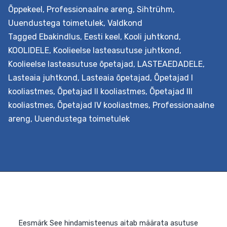
suhtuvad ja kuivõrd nende suhtumine ajas muutub. See
Õppekeel
,
Professionaalne areng
,
Sihtrühm
,
võimaldab mõista, kui palju on neid töötajaid, kes on
Uuendustega toimetulek
,
Valdkond
muutustele avatud, ja neid, kelle jaoks muutused on
Tagged
Ebakindlus
,
Eesti keel
,
Kooli juhtkond
,
vastumeelsed. Tulemustest lähtuvalt koostatakse
KOOLIDELE
,
Koolieelse lasteasutuse juhtkond
,
asutusele raport, mis hõlmab soovitusi soovitud suuna
Koolieelse lasteasutuse õpetajad
,
LASTEAEDADELE
,
edasi liikumiseks. Väljundid Haridusasutus…
Continue
Lasteaia juhtkond
,
Lasteaia õpetajad
,
Õpetajad I
Muutuste
reading
kooliastmes
,
Õpetajad II kooliastmes
,
Õpetajad III
vastuvõtlikkuse
kooliastmes
,
Õpetajad IV kooliastmes
,
Professionaalne
mõõtmine
areng
,
Uuendustega toimetulek
ja
suurendamine