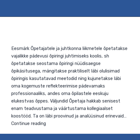
Eesmärk Tõhustada kaasava hariduse rakendamist, mi
annab võrdsed võimalused kõigile olenemata nende
eripäradest. Lähtuvalt haridusasutuse vajadustest ja
probleemidest, pakutakse võimalust õppida koostama
individuaalset õpikava, korraldama tugimeeskonna tööd
ennetama erinevaid raskuseid ja õppida nendega
toimetulekut, suhtlema lapsevanemaga, toetama
erivajadustega lapsi ja omandama paremad kolleegide
toetamise oskused hoidmaks meeskonda tugevana.
Väljundid Kasvab õpetajate kompetents tuge vajavate
Kaasava
laste…
Continue reading
hariduse
edendamine
põhikoolis