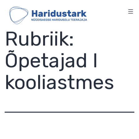
HARIDUSTARK
Skip
to
content
Rubriik:
Õpetajad I
kooliastmes