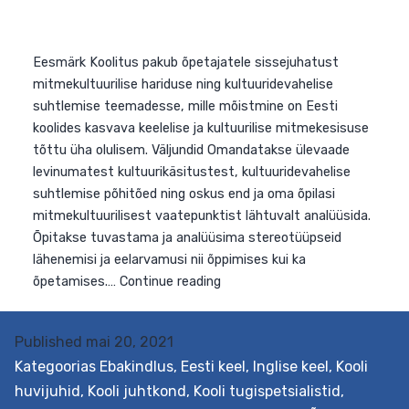
Eesmärk Õpetajatele ja juhtkonna liikmetele õpetataks
vajalikke pädevusi õpiringi juhtimiseks koolis, sh
õpetatakse seostama õpiringi nüüdisaegse
õpikäsitusega, mängitakse praktiliselt läbi olulisimad
õpiringis kasutatavad meetodid ning kujunetakse läbi
oma kogemuste reflekteerimise pädevamaks
professionaaliks, andes oma õpilastele eeskuju
elukestvas õppes. Väljundid Õpetaja hakkab senisest
enam teadvustama ja väärtustama kollegiaalset
koostööd. Ta on läbi proovinud ja analüüsinud erinevaid
Õpiringi
Continue reading
juhtimine
Published
mai 20, 2021
üldhariduskoolis
Kategoorias
Ebakindlus
,
Eesti keel
,
Inglise keel
,
Kooli
huvijuhid
,
Kooli juhtkond
,
Kooli tugispetsialistid
,