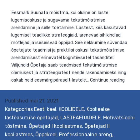
Published
mai 21, 2021
Kategoorias
Eesti keel
,
KOOLIDELE
,
Koolieelse
lasteasutuse õpetajad
,
LASTEAEDADELE
,
Motivatsiooni
tõstmine
,
Õpetajad I kooliastmes
,
Õpetajad II
kooliastmes
,
Õppekeel
,
Professionaalne areng
,