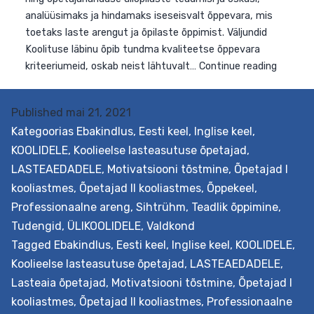
Published
mai 21, 2021
Kategoorias
Ebakindlus
,
Eesti keel
,
Inglise keel
,
KOOLIDELE
,
Koolieelse lasteasutuse õpetajad
,
LASTEAEDADELE
,
Motivatsiooni tõstmine
,
Õpetajad I
kooliastmes
,
Õpetajad II kooliastmes
,
Õppekeel
,
Professionaalne areng
,
Sihtrühm
,
Teadlik õppimine
,
Tudengid
,
ÜLIKOOLIDELE
,
Valdkond
Tagged
Ebakindlus
,
Eesti keel
,
Inglise keel
,
KOOLIDELE
,
Koolieelse lasteasutuse õpetajad
,
LASTEAEDADELE
,
Lasteaia õpetajad
,
Motivatsiooni tõstmine
,
Õpetajad I
kooliastmes
,
Õpetajad II kooliastmes
,
Professionaalne