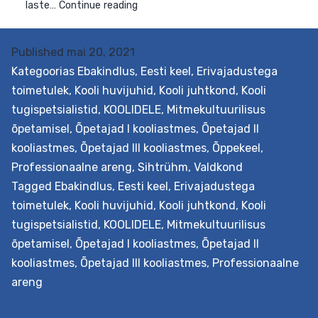
p
I
II
Published
mai 20, 2021
k
Kategoorias
Ebakindlus
,
Eesti keel
,
Erivajadustega
toimetulek
,
Kooli huvijuhid
,
Kooli juhtkond
,
Kooli
tugispetsialistid
,
KOOLIDELE
,
Mitmekultuurilisus
õpetamisel
,
Õpetajad I kooliastmes
,
Õpetajad II
kooliastmes
,
Õpetajad III kooliastmes
,
Õppekeel
,
Professionaalne areng
,
Sihtrühm
,
Valdkond
Tagged
Ebakindlus
,
Eesti keel
,
Erivajadustega
toimetulek
,
Kooli huvijuhid
,
Kooli juhtkond
,
Kooli
tugispetsialistid
,
KOOLIDELE
,
Mitmekultuurilisus
õpetamisel
,
Õpetajad I kooliastmes
,
Õpetajad II
kooliastmes
,
Õpetajad III kooliastmes
,
Professionaalne
areng