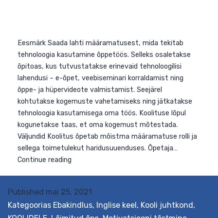
Eesmärk Saada lahti määramatusest, mida tekitab
tehnoloogia kasutamine õppetöös. Selleks osaletakse
õpitoas, kus tutvustatakse erinevaid tehnoloogilisi
lahendusi – e-õpet, veebiseminari korraldamist ning
õppe- ja hüpervideote valmistamist. Seejärel
kohtutakse kogemuste vahetamiseks ning jätkatakse
Published
mai 25, 2021
tehnoloogia kasutamisega oma töös. Koolituse lõpul
Kategoorias
Ebakindlus
,
Inglise keel
,
Kooli juhtkond
,
kogunetakse taas, et oma kogemust mõtestada.