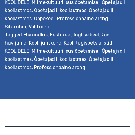
KOOLIDELE
,
Mitmekultuurilisus õpetamisel
,
Õpetajad I
kooliastmes
,
Õpetajad II kooliastmes
,
Õpetajad III
kooliastmes
,
Õppekeel
,
Professionaalne areng
,
Sihtrühm
,
Valdkond
Tagged
Ebakindlus
,
Eesti keel
,
Inglise keel
,
Kooli
huvijuhid
,
Kooli juhtkond
,
Kooli tugispetsialistid
,
KOOLIDELE
,
Mitmekultuurilisus õpetamisel
,
Õpetajad I
kooliastmes
,
Õpetajad II kooliastmes
,
Õpetajad III
kooliastmes
,
Professionaalne areng