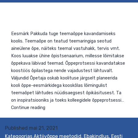
Eesmärk Pakkuda tuge teemaõppe kavandamiseks
koolis. Teemaõpe on teatud teemaringiga seotud
Published
mai 21, 2021
aineülene õpe, näiteks teemal vastuhakk, tervis vmt.
Kategoorias
Aktiivõppe meetodid
,
Ebakindlus
,
Eesti