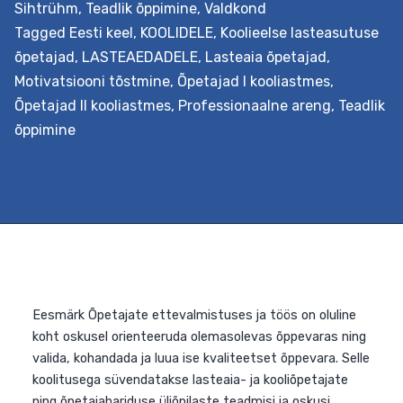
Sihtrühm
,
Teadlik õppimine
,
Valdkond
Tagged
Eesti keel
,
KOOLIDELE
,
Koolieelse lasteasutuse
õpetajad
,
LASTEAEDADELE
,
Lasteaia õpetajad
,
Motivatsiooni tõstmine
,
Õpetajad I kooliastmes
,
Õpetajad II kooliastmes
,
Professionaalne areng
,
Teadlik
õppimine
Eesmärk Suunata mõistma, kui oluline on laste
lugemisoskuse ja sügavama tekstimõistmise
arendamine ja selle toetamine. Lastest, kes kasutavad
lugemisel teadlikke strateegiaid, arenevad sihikindlad
mõtlejad ja iseseisvad õppijad. See sekkumine süvenda
õpetajate teadmisi ja praktilisi oskusi tekstimõistmise
arendamisest erinevatel kognitiivsetel tasanditel.
Väljundid Õpetaja saab teadmised tekstimõistmise
olemusest ja strateegiatest nende rakendamiseks nin
oskab neid eesmärgipäraselt lastele…
Continue reading