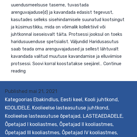
Published
mai 21, 2021
Kategoorias
Ebakindlus
,
Eesti keel
,
Kooli juhtkond
,
KOOLIDELE
,
Koolieelse lasteasutuse juhtkond
,
Koolieelse lasteasutuse õpetajad
,
LASTEAEDADELE
,
Õpetajad I kooliastmes
,
Õpetajad II kooliastmes
,
Õpetajad III kooliastmes
,
Õpetajad IV kooliastmes
,
Eesmärk See hindamisteenus aitab määrata asutuse