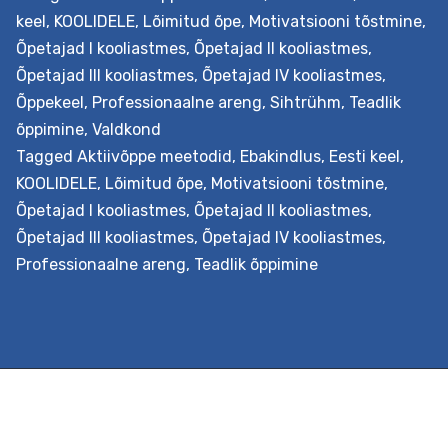
Koos luuakse ühine õpistsenaarium, millesse lõimitakse
keel
,
KOOLIDELE
,
Lõimitud õpe
,
Motivatsiooni tõstmine
,
õppekava läbivad teemad. Õppeprotsessi kavandataks
Õpetajad I kooliastmes
,
Õpetajad II kooliastmes
,
koostöös õpilastega nende vajadustest lähtuvalt.
Õpetajad III kooliastmes
,
Õpetajad IV kooliastmes
,
Väljundid Õpetaja oskab koolituse järgselt planeerida
Õppekeel
,
Professionaalne areng
,
Sihtrühm
,
Teadlik
kooli õppe-eesmärkidega kooskõlas lõimingulist
õppimine
,
Valdkond
teemaõpet lähtudes nüüdisaegsest õpikäsitusest. Ta
Tagged
Aktiivõppe meetodid
,
Ebakindlus
,
Eesti keel
,
on inspiratsiooniks ja toeks kolleegidele õppeprotsessi…
KOOLIDELE
,
Lõimitud õpe
,
Motivatsiooni tõstmine
,
Teemaõppe
Continue reading
Õpetajad I kooliastmes
,
Õpetajad II kooliastmes
,
kavandamine
Õpetajad III kooliastmes
,
Õpetajad IV kooliastmes
,
koolis
Professionaalne areng
,
Teadlik õppimine