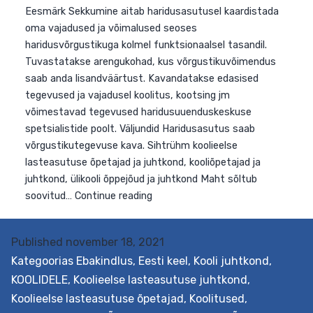
Eesmärk Sekkumine aitab haridusasutusel kaardistada
oma vajadused ja võimalused seoses
haridusvõrgustikuga kolmel funktsionaalsel tasandil.
Tuvastatakse arengukohad, kus võrgustikuvõimendus
saab anda lisandväärtust. Kavandatakse edasised
tegevused ja vajadusel koolitus, kootsing jm
võimestavad tegevused haridusuuenduskeskuse
spetsialistide poolt. Väljundid Haridusasutus saab
võrgustikutegevuse kava. Sihtrühm koolieelse
lasteasutuse õpetajad ja juhtkond, kooliõpetajad ja
juhtkond, ülikooli õppejõud ja juhtkond Maht sõltub
Published
november 18, 2021
Võrgustikuvõimekuse
soovitud…
Continue reading
Kategoorias
Ebakindlus
,
Eesti keel
,
Kooli juhtkond
,
kompassi
KOOLIDELE
,
Koolieelse lasteasutuse juhtkond
,
toetuspakett
Koolieelse lasteasutuse õpetajad
,
Koolitused
,