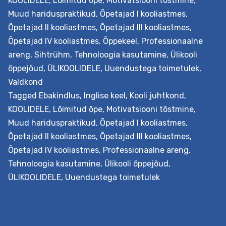
KOOLIDELE
,
Lõimitud õpe
,
Motivatsiooni tõstmine
,
Väljundid Koolitus õpetab mõistma määramatuse rolli j
Muud hariduspraktikud
,
Õpetajad I kooliastmes
,
sellega toimetulekut haridusuuenduses. Õpetaja…
Õpetajad II kooliastmes
,
Õpetajad III kooliastmes
,
Toimetulek
Continue reading
Õpetajad IV kooliastmes
,
Õppekeel
,
Professionaalne
määramatusega
areng
,
Sihtrühm
,
Tehnoloogia kasutamine
,
Ülikooli
tehnoloogia
õppejõud
,
ÜLIKOOLIDELE
,
Uuendustega toimetulek
,
rakendamisel
Valdkond
(inglise
Tagged
Ebakindlus
,
Inglise keel
,
Kooli juhtkond
,
keeles)
KOOLIDELE
,
Lõimitud õpe
,
Motivatsiooni tõstmine
,
Muud hariduspraktikud
,
Õpetajad I kooliastmes
,
Õpetajad II kooliastmes
,
Õpetajad III kooliastmes
,
Õpetajad IV kooliastmes
,
Professionaalne areng
,
Tehnoloogia kasutamine
,
Ülikooli õppejõud
,
ÜLIKOOLIDELE
,
Uuendustega toimetulek