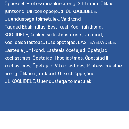
Õppekeel
,
Professionaalne areng
,
Sihtrühm
,
Ülikooli
uuendusmeelsuse taseme, tuvastada
juhtkond
,
Ülikooli õppejõud
,
ÜLIKOOLIDELE
,
arenguvajaduse(d) ja kavandada edasist tegevust,
Uuendustega toimetulek
,
Valdkond
kasutades selleks sisehindamisele suunatud kootsingu
Tagged
Ebakindlus
,
Eesti keel
,
Kooli juhtkond
,
ja küsimustikku, mida on võimalik kollektiivil või
KOOLIDELE
,
Koolieelse lasteasutuse juhtkond
,
juhtkonnal iseseisvalt täita. Protsessi jooksul on toeks
Koolieelse lasteasutuse õpetajad
,
LASTEAEDADELE
,
haridusuuenduse spetsialist. Väljundid Haridusasutus
Lasteaia juhtkond
,
Lasteaia õpetajad
,
Õpetajad I
saab teada oma arenguvajadused ja sellest lähtuvalt
kooliastmes
,
Õpetajad II kooliastmes
,
Õpetajad III
kavandada valitud muutuse kavandamise ja elluviimise
kooliastmes
,
Õpetajad IV kooliastmes
,
Professionaalne
protsessi. Soovi korral koostatakse seejärel…
Continue
areng
,
Ülikooli juhtkond
,
Ülikooli õppejõud
,
Haridusasutuse
reading
ÜLIKOOLIDELE
,
Uuendustega toimetulek
uuendusmeelsuse
hindamise
ja
arengu
suunamise
pakett