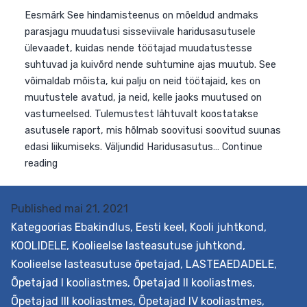
Published
mai 21, 2021
Kategoorias
Ebakindlus
,
Eesti keel
,
Kooli juhtkond
,
KOOLIDELE
,
Koolieelse lasteasutuse juhtkond
,
Eesmärk See hindamisteenus on mõeldud andmaks
Koolieelse lasteasutuse õpetajad
,
LASTEAEDADELE
,
parasjagu muudatusi sisseviivale haridusasutusele
Õpetajad I kooliastmes
,
Õpetajad II kooliastmes
,
ülevaadet, kuidas nende töötajad muudatustesse
Õpetajad III kooliastmes
,
Õpetajad IV kooliastmes
,