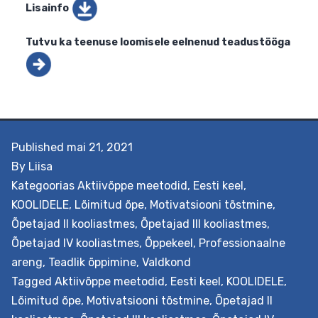
Lisainfo
Published
mai 21, 2021
Tutvu ka teenuse loomisele eelnenud teadustöög
By
Liisa
Kategoorias
Aktiivõppe meetodid
,
Eesti keel
,
KOOLIDELE
,
Lõimitud õpe
,
Motivatsiooni tõstmine
,
Õpetajad II kooliastmes
,
Õpetajad III kooliastmes
,
Õpetajad IV kooliastmes
,
Õppekeel
,
Professionaalne
areng
,
Teadlik õppimine
,
Valdkond
Tagged
Aktiivõppe meetodid
,
Eesti keel
,
KOOLIDELE
,
Lõimitud õpe
,
Motivatsiooni tõstmine
,
Õpetajad II