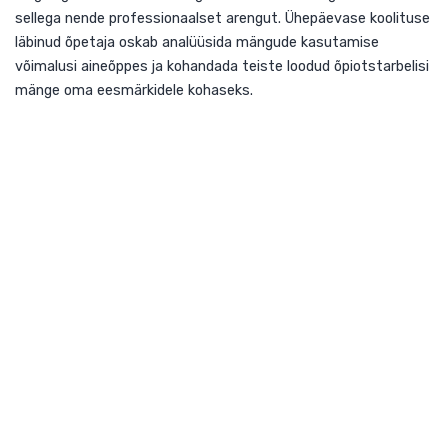
õpiotstarbelisi mänge luua ja õpilasi selle loomisel juhenda
ning tagasisidestada kolleegide koostatud mänge, toetad
sellega nende professionaalset arengut. Ühepäevase kooli
läbinud õpetaja oskab analüüsida mängude kasutamise
võimalusi aineõppes ja kohandada teiste loodud õpiotstarbe
mänge oma eesmärkidele kohaseks.
Siht
õpetajad II, III ja IV kooliastmes
1) 3 päeva (8 x 45 min/p) + iseseisev töö VÕI
2) 1 päev (8 x 45 min)
Õppe