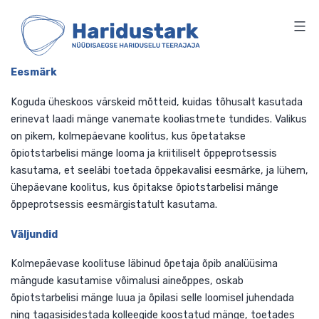
HARIDUSTARK
Skip
to
content
Eesmärk
Koguda üheskoos värskeid mõtteid, kuidas tõhusalt kasu
erinevat laadi mänge vanemate kooliastmete tundides. Va
on pikem, kolmepäevane koolitus, kus õpetatakse
õpiotstarbelisi mänge looma ja kriitiliselt õppeprotsessis
kasutama, et seeläbi toetada õppekavalisi eesmärke, ja l
ühepäevane koolitus, kus õpitakse õpiotstarbelisi mänge
õppeprotsessis eesmärgistatult kasutama.
Väljundid
Kolmepäevase koolituse läbinud õpetaja õpib analüüsima
mängude kasutamise võimalusi aineõppes, oskab