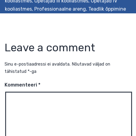
kooliastmes
,
Õpetajad III kooliastmes
,
Õpetajad IV
kooliastmes
,
Professionaalne areng
,
Teadlik õppimine
Leave a comment
Sinu e-postiaadressi ei avaldata.
Nõutavad väljad on