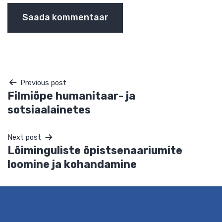
Veebileht
Navigeerimine
Salvesta minu nimi, e-posti- ja veebiaadress sellesse
veebilehitsejasse järgmiste kommentaaride jaoks.