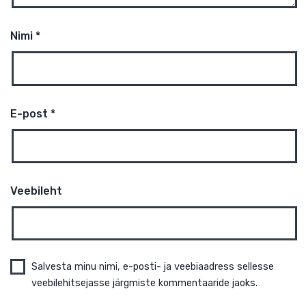
tähistatud
*
-ga
Kommenteeri
*
Nimi
*
E-post
*