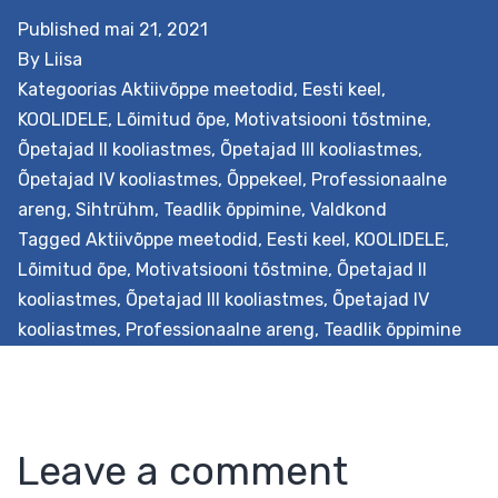
Tutvu ka teenuse loomisele eelnenud teadustöög
Published
mai 21, 2021
By
Liisa
Kategoorias
Aktiivõppe meetodid
,
Eesti keel
,
KOOLIDELE
,
Lõimitud õpe
,
Motivatsiooni tõstmine
,
Õpetajad II kooliastmes
,
Õpetajad III kooliastmes
,
Õpetajad IV kooliastmes
,
Õppekeel
,
Professionaalne
areng
,
Sihtrühm
,
Teadlik õppimine
,
Valdkond
Tagged
Aktiivõppe meetodid
,
Eesti keel
,
KOOLIDELE
,
Lõimitud õpe
,
Motivatsiooni tõstmine
,
Õpetajad II
kooliastmes
,
Õpetajad III kooliastmes
,
Õpetajad IV
kooliastmes
,
Professionaalne areng
,
Teadlik õppimine
Leave a comment