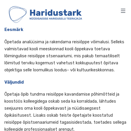
HARIDUSTARK
Skip
to
content
Eesmärk
Õpetada analüüsima ja rakendama reisiõppe võimalusi. Sel
valmistavad kooli meeskonnad kooli õppekava toetava
lõimingulise reisiõppe stsenaariumi, mis pakub temaatilise
lõimitud terviku kogemust vahetust kokkupuutest õpitav
objektiga selle loomulikus loodus- või kultuurikeskkonnas.
Väljundid
Õpetaja õpib tundma reisiõppe kavandamise põhimõtteid j
koostöös kolleegidega oskab seda ka korraldada, lähtudes
seejuures oma kooli õppekavast ja nüüdisaegsest
õpikäsitusest. Lisaks oskab teiste õpetajate koostatud