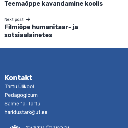
Salvesta minu nimi, e-posti- ja veebiaadress sellesse
veebilehitsejasse järgmiste kommentaaride jaoks.
Kontakt
Previous post
Teemaõppe kavandamine koolis
Next post
Filmiõpe humanitaar- ja
sotsiaalainetes