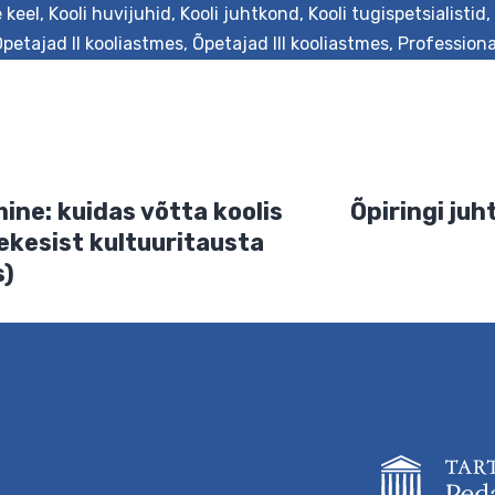
e keel
,
Kooli huvijuhid
,
Kooli juhtkond
,
Kooli tugispetsialistid
,
petajad II kooliastmes
,
Õpetajad III kooliastmes
,
Profession
etamine: kuidas võtta koolis
Õpi
mitmekesist kultuuritausta
eeles)