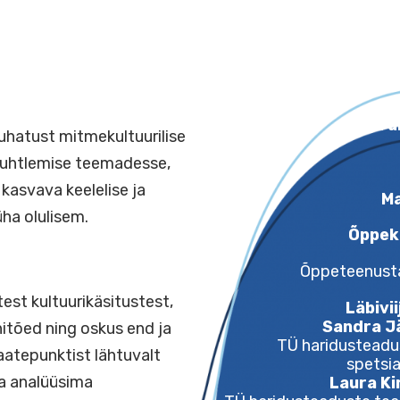
sissejuhatust mitmekultuurilise
elise suhtlemise teemadesse,
lides kasvava keelelise ja
õttu üha olulisem.
Õp
umatest kultuurikäsitustest,
se põhitõed ning oskus end ja
TÜ ha
sest vaatepunktist lähtuvalt