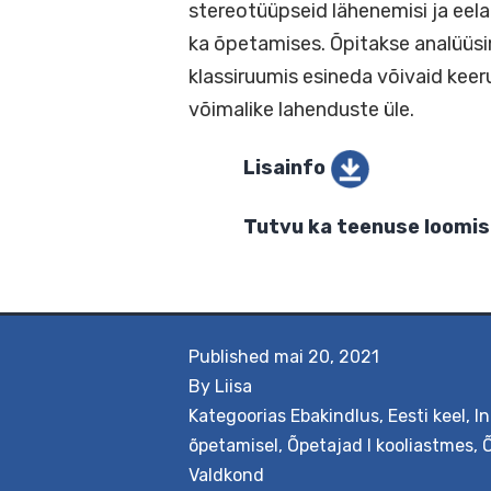
analüüsida. Õpitakse tuvas
stereotüüpseid lähenemisi ja
ka õpetamises. Õpitakse an
klassiruumis esineda võivaid 
võimalike lahenduste üle.
Lisainfo
Tutvu ka teenuse l
Published
mai 20, 2021
By
Liisa
Kategoorias
Ebakindlus
,
Eesti keel
,
In
õpetamisel
,
Õpetajad I kooliastmes
,
Õ
Valdkond