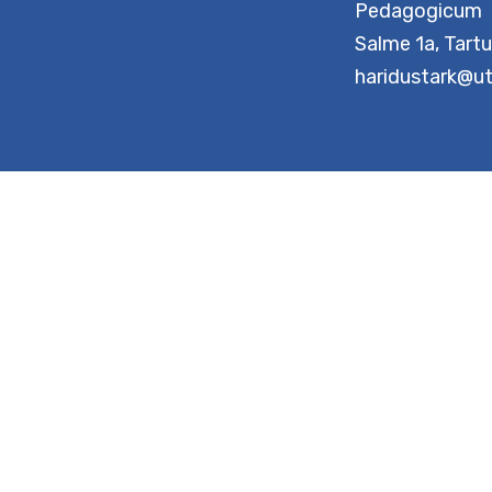
Tartu Ülik
Pedagog
Salme 1a,
haridusta