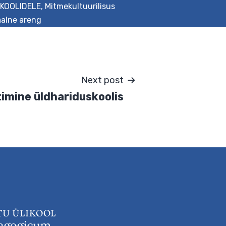
KOOLIDELE
,
Mitmekultuurilisus
aalne areng
Next post
ringi juhtimine üldhariduskoolis