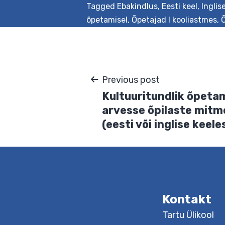
Tagged
Ebakindlus
,
Eesti keel
,
Inglis
õpetamisel
,
Õpetajad I kooliastmes
,
Õ
Navigeerimine
Previous post
Kultuuritundlik õp
arvesse õpilaste 
(eesti või inglise k
Kontakt