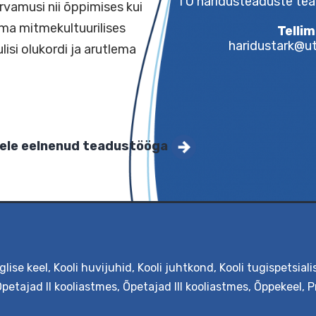
tama ja analüüsima
TÜ hariduste
 eelarvamusi nii õppimises kui
alüüsima mitmekultuurilises
har
keerulisi olukordi ja arutlema
oomisele eelnenud teadustööga
glise keel
,
Kooli huvijuhid
,
Kooli juhtkond
,
Kooli tugispetsiali
petajad II kooliastmes
,
Õpetajad III kooliastmes
,
Õppekeel
,
P