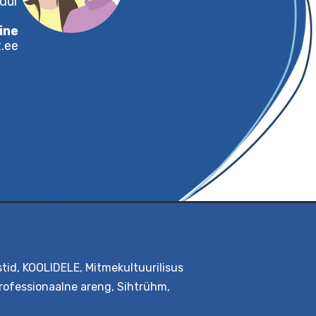
spetsialist
Laura Kirss
aduste teadur
Tellimine
idustark@ut.ee
stid
,
KOOLIDELE
,
Mitmekultuurilisus
rofessionaalne areng
,
Sihtrühm
,