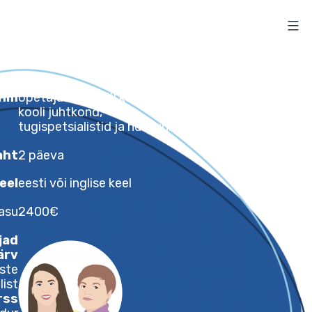
Sihtrühm
õpetajad I, II ja III kooliastmes,
kooli juhtkond,
tugispetsialistid ja huvijuhid
Maht
2 päeva
Õppekeel
eesti või inglise keel
peteenustasu
2400€
Läbiviijad
Sandra Järv
ridusteaduste