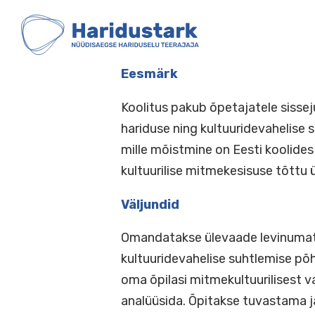
HARIDUSTARK
Skip
to
content
Eesmärk
Koolitus pakub õpetajatele 
hariduse ning kultuuridevah
mille mõistmine on Eesti koo
kultuurilise mitmekesisuse t
Väljundid
Omandatakse ülevaade levin
kultuuridevahelise suhtlemi
oma õpilasi mitmekultuurili