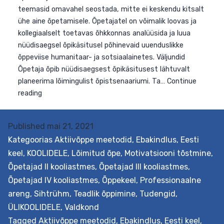
kavandamiseks ja eestvedamiseks, mis teeb õppimise
õpilaste jaoks arusaadavamaks, kuna võimaldab
teemasid omavahel seostada, mitte ei keskendu kitsal
ühe aine õpetamisele. Õpetajatel on võimalik loovas ja
kollegiaalselt toetavas õhkkonnas analüüsida ja luua
nüüdisaegsel õpikäsitusel põhinevaid uuenduslikke
õppeviise humanitaar- ja sotsiaalainetes. Väljundid
Õpetaja õpib nüüdisaegsest õpikäsitusest lähtuvalt
planeerima lõimingulist õpistsenaariumi. Ta…
Continue
Published
mai 21, 2021
Lõiminguliste
reading
Kategoorias
Aktiivõppe meetodid
,
Ebakindlus
,
Eesti
õpistsenaariumite
keel
,
KOOLIDELE
,
Lõimitud õpe
,
Motivatsiooni tõstmine
,
loomine
Õpetajad II kooliastmes
,
Õpetajad III kooliastmes
,
ja
Õpetajad IV kooliastmes
,
Õppekeel
,
Professionaalne
kohandamine
areng
,
Sihtrühm
,
Teadlik õppimine
,
Tudengid
,
ÜLIKOOLIDELE
,
Valdkond
Tagged
Aktiivõppe meetodid
,
Ebakindlus
,
Eesti keel
,