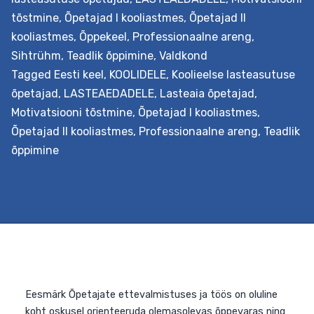
tõstmine
,
Õpetajad I kooliastmes
,
Õpetajad II
kooliastmes
,
Õppekeel
,
Professionaalne areng
,
Sihtrühm
,
Teadlik õppimine
,
Valdkond
Tagged
Eesti keel
,
KOOLIDELE
,
Koolieelse lasteasutuse
õpetajad
,
LASTEAEDADELE
,
Lasteaia õpetajad
,
Motivatsiooni tõstmine
,
Õpetajad I kooliastmes
,
Õpetajad II kooliastmes
,
Professionaalne areng
,
Teadlik
õppimine
Eesmärk Suunata mõistma, kui oluline on laste
lugemisoskuse ja sügavama tekstimõistmise
arendamine ja selle toetamine. Lastest, kes kasutavad
lugemisel teadlikke strateegiaid, arenevad sihikindlad
mõtlejad ja iseseisvad õppijad. See sekkumine süvenda
õpetajate teadmisi ja praktilisi oskusi tekstimõistmise
arendamisest erinevatel kognitiivsetel tasanditel.
Väljundid Õpetaja saab teadmised tekstimõistmise
olemusest ja strateegiatest nende rakendamiseks nin