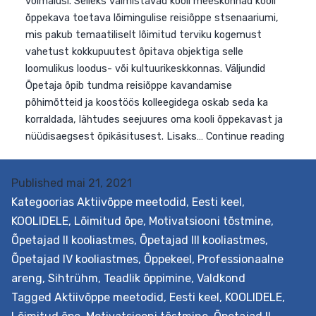
Published
mai 21, 2021
Eesmärk Õpetada analüüsima ja rakendama reisiõppe
Kategoorias
Aktiivõppe meetodid
,
Eesti keel
,
võimalusi. Selleks valmistavad kooli meeskonnad kooli
KOOLIDELE
,
Lõimitud õpe
,
Motivatsiooni tõstmine
,
õppekava toetava lõimingulise reisiõppe stsenaariumi,
Õpetajad II kooliastmes
,
Õpetajad III kooliastmes
,
mis pakub temaatiliselt lõimitud terviku kogemust
Õpetajad IV kooliastmes
,
Õppekeel
,
Professionaalne
vahetust kokkupuutest õpitava objektiga selle
areng
,
Sihtrühm
,
Teadlik õppimine
,
Valdkond
loomulikus loodus- või kultuurikeskkonnas. Väljundid
Tagged
Aktiivõppe meetodid
,
Eesti keel
,
KOOLIDELE
,
Õpetaja õpib tundma reisiõppe kavandamise