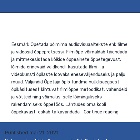
Eesmärk Õpetada põimima audiovisuaaltekste ehk film
ja videosid õppeprotsessi. Filmiõpe võimaldab täiendad
ja mitmekesistada kõikide õppeainete õppetegevust,
Published
mai 21, 2021
lõimida erinevaid valdkondi, kasutada filmi- ja