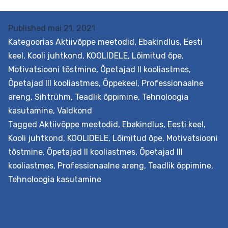
Published
mai 21, 2021
Kategoorias
Aktiivõppe meetodid
,
Ebakindlus
,
Eesti
keel
,
Kooli juhtkond
,
KOOLIDELE
,
Lõimitud õpe
,
Motivatsiooni tõstmine
,
Õpetajad II kooliastmes
,
Õpetajad III kooliastmes
,
Õppekeel
,
Professionaalne
areng
,
Sihtrühm
,
Teadlik õppimine
,
Tehnoloogia
Eesmärk See toetuspakett on loodud abistamaks
kasutamine
,
Valdkond
üldhariduskoolide meeskondi lõimitud õppe rakendamise
Tagged
Aktiivõppe meetodid
,
Ebakindlus
,
Eesti keel
,
täpsemalt loodus-, täppisteaduste ja tehnoloogia
Kooli juhtkond
,
KOOLIDELE
,
Lõimitud õpe
,
Motivatsiooni
valdkonna lõimimisel teiste valdkondadega, näiteks
tõstmine
,
Õpetajad II kooliastmes
,
Õpetajad III
kunsti-, disaini- ja humanitaarainetega. Selleks
kooliastmes
,
Professionaalne areng
,
Teadlik õppimine
,
kaardistatakse kootsingupõhisel kohtumisel
Tehnoloogia kasutamine
koolimeeskonna vajadused ja valitakse sobiv
koolitusformaat (lühem 3-päevane või pikem 5-
päevane). Parima kogemuse saamiseks seotakse
teooria praktilise õpiprojekti loomisega. Väljundid Lühe