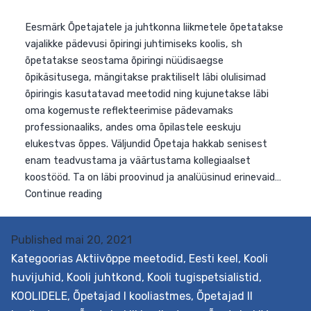
Eesmärk Aidatakse suurendada õppejõududevahelist
sügavat professionaalset koostööd, andes osalejatele
teadmisi ja kogemusi õppejõududele suunatud õpiringi
olemusest ja kasutatavatest meetoditest selle
loomisel ja läbiviimisel. Väljundid Õpetaja hakkab senise
enam teadvustama ja väärtustama kollegiaalset
koostööd. Ta on läbi proovinud ja analüüsinud erinevaid
õpiringi meetodeid, oskab neist endale sobivaid välja
valida ja on valmis juhendama õppejõudude õpiringi om
Published
mai 20, 2021
Õpiringi
Continue reading
Kategoorias
Aktiivõppe meetodid
,
Eesti keel
,
Kooli
juhtimine
huvijuhid
,
Kooli juhtkond
,
Kooli tugispetsialistid
,
kõrgkooli
KOOLIDELE
,
Õpetajad I kooliastmes
,
Õpetajad II
õppejõudude