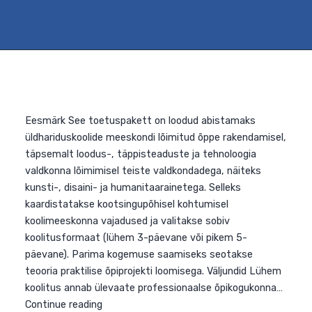
Teemaõppe
Continue reading
kavandamine
koolis