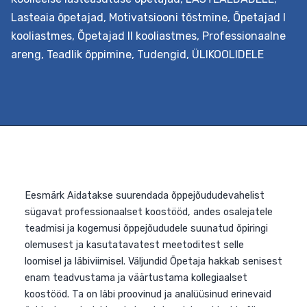
Lasteaia õpetajad
,
Motivatsiooni tõstmine
,
Õpetajad I
kooliastmes
,
Õpetajad II kooliastmes
,
Professionaalne
areng
,
Teadlik õppimine
,
Tudengid
,
ÜLIKOOLIDELE
Eesmärk Õpetajate ettevalmistuses ja töös on oluline
koht oskusel orienteeruda olemasolevas õppevaras nin
valida, kohandada ja luua ise kvaliteetset õppevara. Sel
koolitusega süvendatakse lasteaia- ja kooliõpetajate
ning õpetajahariduse üliõpilaste teadmisi ja oskusi,
analüüsimaks ja hindamaks iseseisvalt õppevara, mis
toetaks laste arengut ja õpilaste õppimist. Väljundid
Koolituse läbinu õpib tundma kvaliteetse õppevara
Õ
kriteeriumeid, oskab neist lähtuvalt…
Continue reading
a
j