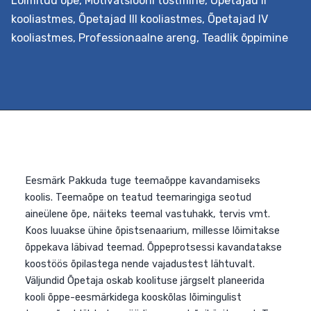
Lõimitud õpe
,
Motivatsiooni tõstmine
,
Õpetajad II
põhimõtteid ja koostöös kolleegidega oskab seda ka
kooliastmes
,
Õpetajad III kooliastmes
,
Õpetajad IV
korraldada, lähtudes seejuures oma kooli õppekavast ja
kooliastmes
,
Professionaalne areng
,
Teadlik õppimine
nüüdisaegsest õpikäsitusest. Lisaks…
Continue reading