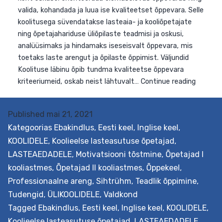
oskab neid eesmärgipäraselt lastele…
Continue reading
Published
mai 21, 2021
Kategoorias
Ebakindlus
,
Eesti keel
,
Inglise keel
,
KOOLIDELE
,
Koolieelse lasteasutuse õpetajad
,
LASTEAEDADELE
,
Motivatsiooni tõstmine
,
Õpetajad I
kooliastmes
,
Õpetajad II kooliastmes
,
Õppekeel
,
Professionaalne areng
,
Sihtrühm
,
Teadlik õppimine
,
Tudengid
,
ÜLIKOOLIDELE
,
Valdkond
Tagged
Ebakindlus
,
Eesti keel
,
Inglise keel
,
KOOLIDELE
,
Koolieelse lasteasutuse õpetajad
,
LASTEAEDADELE
,