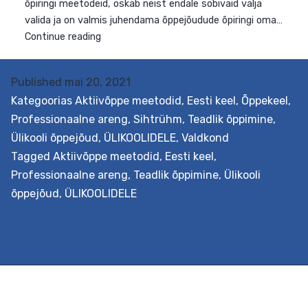
h
a
j
p
Published
mai 20, 2021
I
II
Kategoorias
Aktiivõppe meetodid
,
Eesti keel
,
Õppekeel
,
k
Professionaalne areng
,
Sihtrühm
,
Teadlik õppimine
,
Ülikooli õppejõud
,
ÜLIKOOLIDELE
,
Valdkond
Tagged
Aktiivõppe meetodid
,
Eesti keel
,
Professionaalne areng
,
Teadlik õppimine
,
Ülikooli
õppejõud
,
ÜLIKOOLIDELE