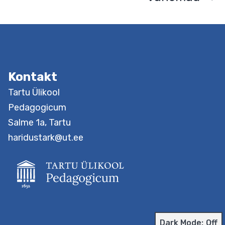
õpikäsitusega, mängitakse praktiliselt läbi olulisimad
leheküljendus
õpiringis kasutatavad meetodid ning kujunetakse läbi
oma kogemuste reflekteerimise pädevamaks
professionaaliks, andes oma õpilastele eeskuju
elukestvas õppes. Väljundid Õpetaja hakkab senisest
Kontakt
enam teadvustama ja väärtustama kollegiaalset
koostööd. Ta on läbi proovinud ja analüüsinud erinevaid
Õpiringi
Continue reading
juhtimine
üldhariduskoolis
Dark Mode: