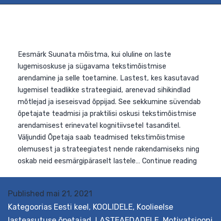
koolitus annab ülevaate professionaalse õpikogukonna
STEAM-
Continue reading
lõimingut
toetavate
õpiringide
loomine
üldhariduskoolis
Published
mai 21, 2021
Kategoorias
Eesti keel
,
KOOLIDELE
,
Koolieelse
lasteasutuse õpetajad
,
LASTEAEDADELE
,
Motivatsiooni