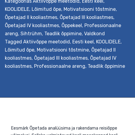
Kategoorias
Aktiivõppe meetodid
,
Eesti keel
,
videokunsti õpilaste loovaks eneseväljenduseks ja palju
KOOLIDELE
,
Lõimitud õpe
,
Motivatsiooni tõstmine
,
muud. Väljundid Õpetaja õpib tundma nüüdisaegsest
Õpetajad II kooliastmes
,
Õpetajad III kooliastmes
,
õpikäsitusest lähtuvat filmiõppe metoodikat, vahendei
Õpetajad IV kooliastmes
,
Õppekeel
,
Professionaalne
ja võtteid ning võimalusi selle lõiminguliseks
areng
,
Sihtrühm
,
Teadlik õppimine
,
Valdkond
rakendamiseks õppetöös. Lähtudes oma kooli
Tagged
Aktiivõppe meetodid
,
Eesti keel
,
KOOLIDELE
,
Fil
õppekavast, oskab ta kavandada…
Continue reading
Lõimitud õpe
,
Motivatsiooni tõstmine
,
Õpetajad II
hum
kooliastmes
,
Õpetajad III kooliastmes
,
Õpetajad IV
ja
kooliastmes
,
Professionaalne areng
,
Teadlik õppimine
sot