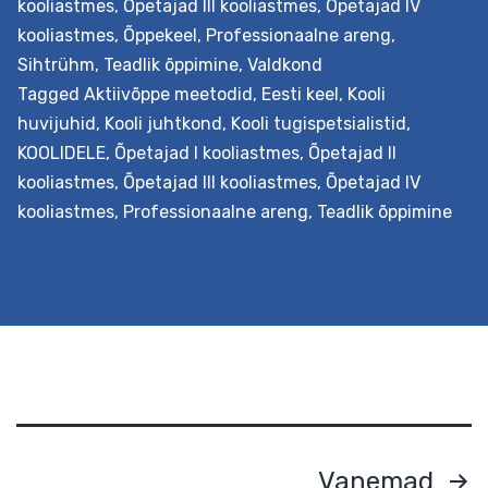
kooliastmes
,
Õpetajad III kooliastmes
,
Õpetajad IV
koostöö
kooliastmes
,
Õppekeel
,
Professionaalne areng
,
toetamiseks
Sihtrühm
,
Teadlik õppimine
,
Valdkond
Tagged
Aktiivõppe meetodid
,
Eesti keel
,
Kooli
huvijuhid
,
Kooli juhtkond
,
Kooli tugispetsialistid
,
KOOLIDELE
,
Õpetajad I kooliastmes
,
Õpetajad II
kooliastmes
,
Õpetajad III kooliastmes
,
Õpetajad IV
kooliastmes
,
Professionaalne areng
,
Teadlik õppimine
Eesmärk Õpetajatele ja juhtkonna liikmetele õpetataks
vajalikke pädevusi õpiringi juhtimiseks koolis, sh
Postituste
Vanemad
õpetatakse seostama õpiringi nüüdisaegse