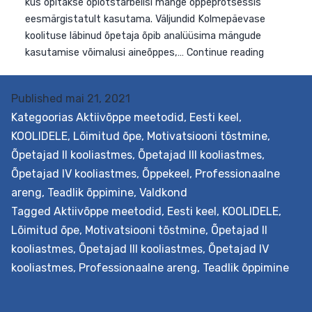
tõhusalt kasutada erinevat laadi mänge vanemate
kooliastmete tundides. Valikus on pikem, kolmepäevan
koolitus, kus õpetatakse õpiotstarbelisi mänge looma j
kriitiliselt õppeprotsessis kasutama, et seeläbi toetad
õppekavalisi eesmärke, ja lühem, ühepäevane koolitus,
Published
mai 21, 2021
kus õpitakse õpiotstarbelisi mänge õppeprotsessis
Kategoorias
Aktiivõppe meetodid
,
Eesti keel
,
eesmärgistatult kasutama. Väljundid Kolmepäevase
KOOLIDELE
,
Lõimitud õpe
,
Motivatsiooni tõstmine
,
koolituse läbinud õpetaja õpib analüüsima mängude
Õpetajad II kooliastmes
,
Õpetajad III kooliastmes
,
Män
kasutamise võimalusi aineõppes,…
Continue reading
Õpetajad IV kooliastmes
,
Õppekeel
,
Professionaalne
õpe
areng
,
Teadlik õppimine
,
Valdkond
van
Tagged
Aktiivõppe meetodid
,
Eesti keel
,
KOOLIDELE
,
koo
Lõimitud õpe
,
Motivatsiooni tõstmine
,
Õpetajad II
hum
kooliastmes
,
Õpetajad III kooliastmes
,
Õpetajad IV
ja
kooliastmes
,
Professionaalne areng
,
Teadlik õppimine
sot