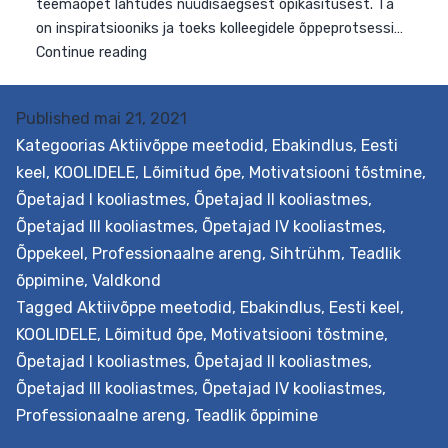
Published
mai 21, 2021
Kategoorias
Aktiivõppe meetodid
,
Ebakindlus
,
Eesti
keel
,
KOOLIDELE
,
Lõimitud õpe
,
Motivatsiooni tõstmine
,
Eesmärk Pakkuda tuge teemaõppe kavandamiseks
Õpetajad I kooliastmes
,
Õpetajad II kooliastmes
,
koolis. Teemaõpe on teatud teemaringiga seotud
Õpetajad III kooliastmes
,
Õpetajad IV kooliastmes
,
aineülene õpe, näiteks teemal vastuhakk, tervis vmt.
Õppekeel
,
Professionaalne areng
,
Sihtrühm
,
Teadlik
Koos luuakse ühine õpistsenaarium, millesse lõimitakse
õppimine
,
Valdkond
õppekava läbivad teemad. Õppeprotsessi kavandataks
Tagged
Aktiivõppe meetodid
,
Ebakindlus
,
Eesti keel
,
koostöös õpilastega nende vajadustest lähtuvalt.
KOOLIDELE
,
Lõimitud õpe
,
Motivatsiooni tõstmine
,
Väljundid Õpetaja oskab koolituse järgselt planeerida
Õpetajad I kooliastmes
,
Õpetajad II kooliastmes
,
kooli õppe-eesmärkidega kooskõlas lõimingulist
Õpetajad III kooliastmes
,
Õpetajad IV kooliastmes
,
teemaõpet lähtudes nüüdisaegsest õpikäsitusest. Ta
Professionaalne areng
,
Teadlik õppimine
on inspiratsiooniks ja toeks kolleegidele õppeprotsessi…