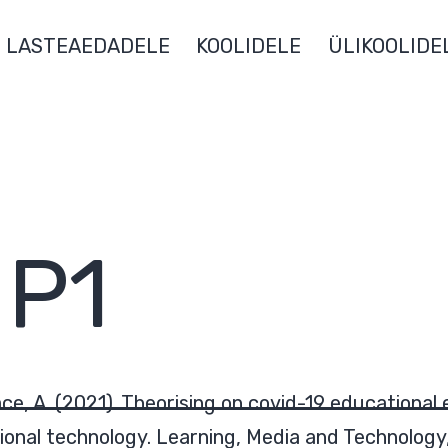
LASTEAEDADELE
KOOLIDELE
ÜLIKOOLIDE
:
P1
ace, A. (2021). Theorising on covid-19 educationa
tional technology. Learning, Media and Technology, 