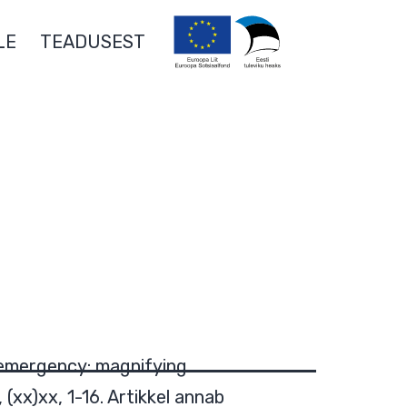
LE
TEADUSEST
l emergency: magnifying
(xx)xx, 1-16. Artikkel annab