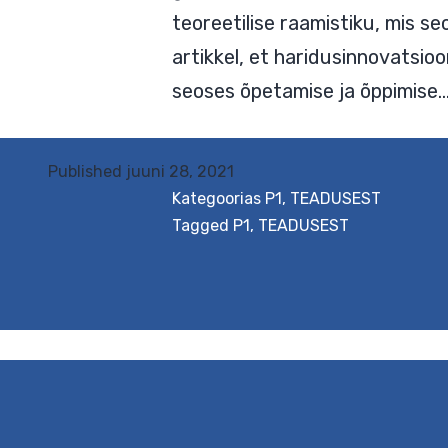
teoreetilise raamistiku, mis s
artikkel, et haridusinnovatsio
seoses õpetamise ja õppimise
Published
juuni 28, 2021
Kategoorias
P1
,
TEADUSEST
Tagged
P1
,
TEADUSEST