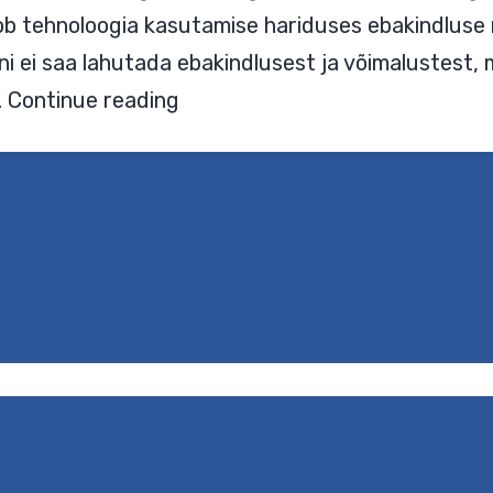
eob tehnoloogia kasutamise hariduses ebakindluse r
oni ei saa lahutada ebakindlusest ja võimalustest
Nüüdisaegsele
…
Continue reading
õpikäsitusele
tuginevad
teadustööd