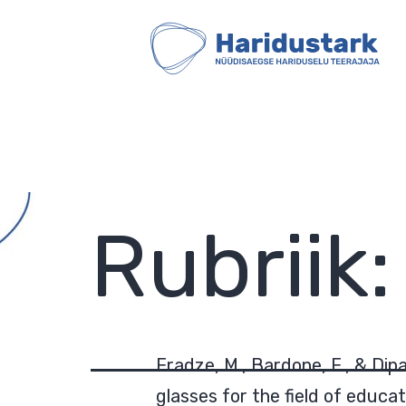
Skip
to
content
HARIDUSTARK
Rubriik
Eradze, M., Bardone, E., & Dip
glasses for the field of educa