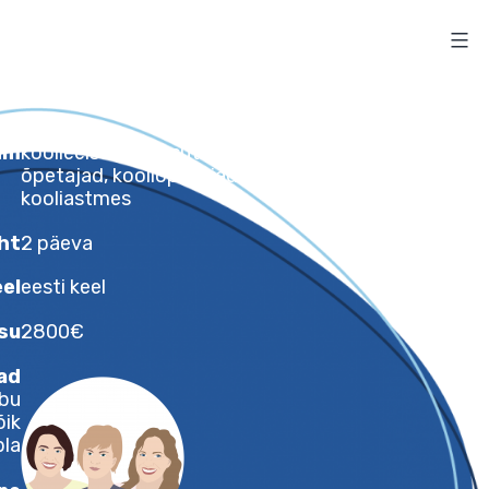
Sihtrühm
koolieelse lasteasutuse
õpetajad, kooliõpetajad I ja II
kooliastmes
Maht
2 päeva
Õppekeel
eesti keel
teenustasu
2800€
Läbiviijad
Krista Uibu
Ilona Võik