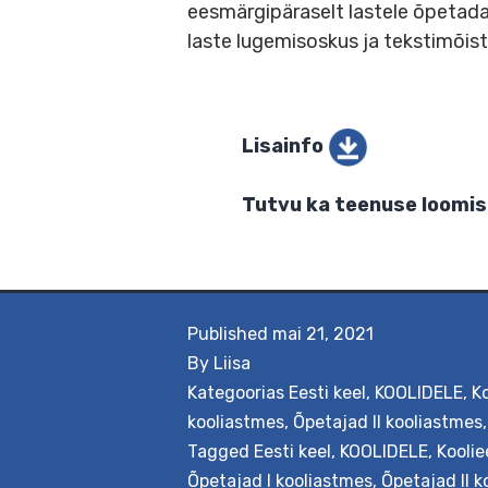
Õpetaja saab teadmised tek
strateegiatest nende raken
eesmärgipäraselt lastele õp
laste lugemisoskus ja tekst
Lisainfo
Tutvu ka teenuse l
Published
mai 21, 2021
By
Liisa
Kategoorias
Eesti keel
,
KOOLIDELE
,
K
kooliastmes
,
Õpetajad II kooliastmes
Tagged
Eesti keel
,
KOOLIDELE
,
Koolie
Õpetajad I kooliastmes
,
Õpetajad II 