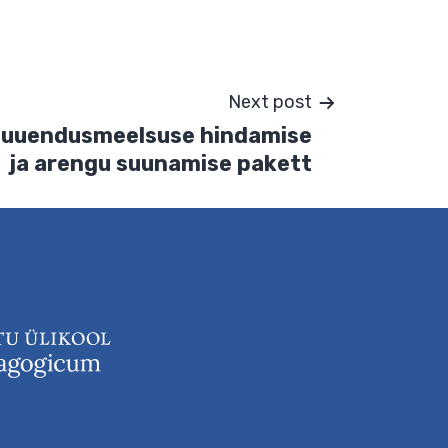
aaride jaoks.
Next post
asutuse uuendusmeelsuse hindamise
ja arengu suunamise pakett