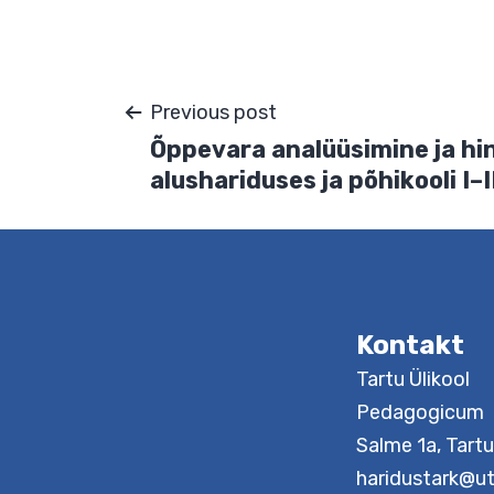
Salvesta minu nimi, e-posti- 
Navigeerimine
Kontakt
Previous post
Õppevara analüüsimine 
alushariduses ja põhikool