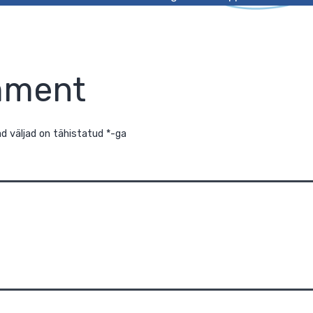
mment
õutavad väljad on tähistatud
*
-ga