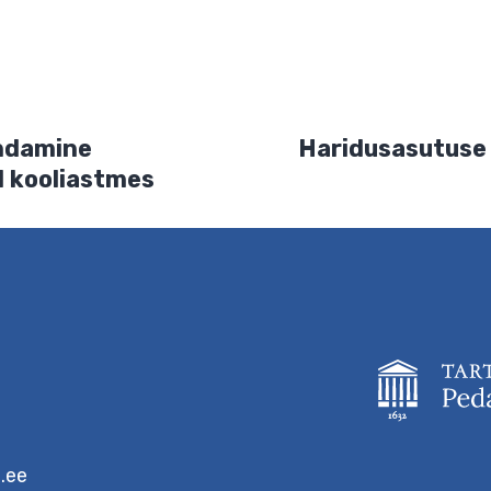
ja veebiaadress sellesse veebilehitsejasse järgmiste komment
ja hindamine
Haridus
i I–II kooliastmes