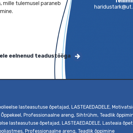
stimõistmise olemusest ja
damiseks ning oskab neid
etada, mille tulemusel paraneb
hari
imõistmine.
oomisele eelnenud teadustööga
oolieelse lasteasutuse õpetajad
,
LASTEAEDADELE
,
Motivatsi
,
Õppekeel
,
Professionaalne areng
,
Sihtrühm
,
Teadlik õppimi
else lasteasutuse õpetajad
,
LASTEAEDADELE
,
Lasteaia õpe
kooliastmes
,
Professionaalne areng
,
Teadlik õppimine