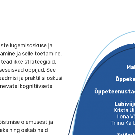
e on laste lugemisoskuse ja
rendamine ja selle toetamine.
isel teadlikke strateegiaid,
d ja iseseisvad õppijad. See
e teadmisi ja praktilisi oskusi
t erinevatel kognitiivsetel
Õppe