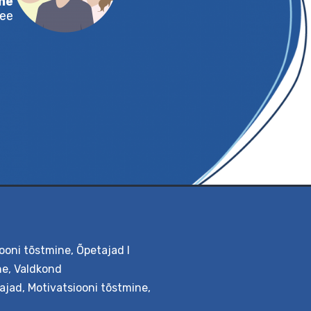
Triinu Kärbla
Tellimine
dustark@ut.ee
ooni tõstmine
,
Õpetajad I
ne
,
Valdkond
tajad
,
Motivatsiooni tõstmine
,