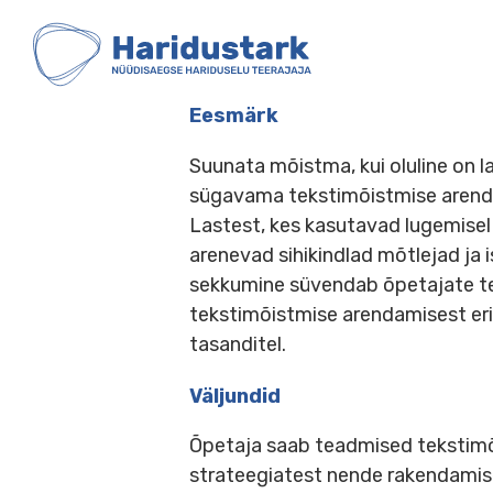
HARIDUSTARK
Skip
to
content
Eesmärk
Suunata mõistma, kui olulin
sügavama tekstimõistmise a
Lastest, kes kasutavad lugem
arenevad sihikindlad mõtleja
sekkumine süvendab õpetajat
tekstimõistmise arendamises
tasanditel.
Väljundid