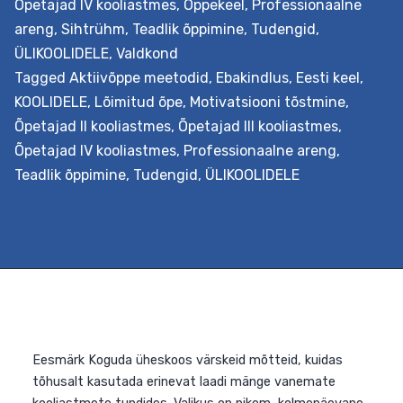
nüüdisaegsel õpikäsitusel põhinevaid uuenduslikke
Õpetajad IV kooliastmes
,
Õppekeel
,
Professionaalne
õppeviise humanitaar- ja sotsiaalainetes. Väljundid
areng
,
Sihtrühm
,
Teadlik õppimine
,
Tudengid
,
Õpetaja õpib nüüdisaegsest õpikäsitusest lähtuvalt
ÜLIKOOLIDELE
,
Valdkond
planeerima lõimingulist õpistsenaariumi. Ta…
Continue
Tagged
Aktiivõppe meetodid
,
Ebakindlus
,
Eesti keel
,
Lõiminguliste
reading
KOOLIDELE
,
Lõimitud õpe
,
Motivatsiooni tõstmine
,
õpistsenaariumite
Õpetajad II kooliastmes
,
Õpetajad III kooliastmes
,
loomine
Õpetajad IV kooliastmes
,
Professionaalne areng
,
ja
Teadlik õppimine
,
Tudengid
,
ÜLIKOOLIDELE
kohandamine