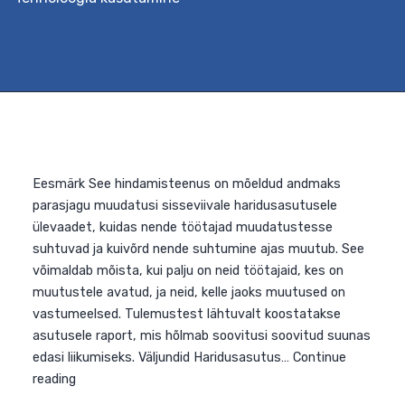
Eesmärk See toetuspakett on loodud abistamaks
üldhariduskoolide meeskondi lõimitud õppe rakendamise
täpsemalt loodus-, täppisteaduste ja tehnoloogia
valdkonna lõimimisel teiste valdkondadega, näiteks
kunsti-, disaini- ja humanitaarainetega. Selleks
kaardistatakse kootsingupõhisel kohtumisel
koolimeeskonna vajadused ja valitakse sobiv
koolitusformaat (lühem 3-päevane või pikem 5-
päevane). Parima kogemuse saamiseks seotakse
teooria praktilise õpiprojekti loomisega. Väljundid Lühe
koolitus annab ülevaate professionaalse õpikogukonna
STEAM-
Continue reading
lõimingut
toetavate
õpiringide
loomine