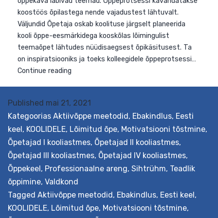
Published
mai 21, 2021
Kategoorias
Aktiivõppe meetodid
,
Ebakindlus
,
Eesti
keel
,
KOOLIDELE
,
Lõimitud õpe
,
Motivatsiooni tõstmine
,
Õpetajad I kooliastmes
,
Õpetajad II kooliastmes
,
Õpetajad III kooliastmes
,
Õpetajad IV kooliastmes
,
Õppekeel
,
Professionaalne areng
,
Sihtrühm
,
Teadlik
õppimine
,
Valdkond
Tagged
Aktiivõppe meetodid
,
Ebakindlus
,
Eesti keel
,
KOOLIDELE
,
Lõimitud õpe
,
Motivatsiooni tõstmine
,