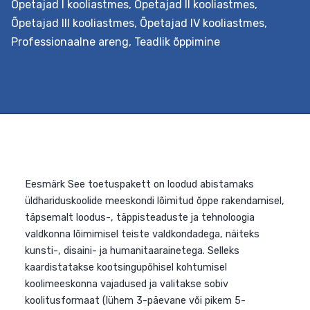
Õpetajad I kooliastmes
,
Õpetajad II kooliastmes
,
Õpetajad III kooliastmes
,
Õpetajad IV kooliastmes
,
Eesmärk Pakkuda tuge teemaõppe kavandamiseks
Professionaalne areng
,
Teadlik õppimine
koolis. Teemaõpe on teatud teemaringiga seotud
aineülene õpe, näiteks teemal vastuhakk, tervis vmt.
Koos luuakse ühine õpistsenaarium, millesse lõimitakse
õppekava läbivad teemad. Õppeprotsessi kavandataks
koostöös õpilastega nende vajadustest lähtuvalt.
Väljundid Õpetaja oskab koolituse järgselt planeerida
kooli õppe-eesmärkidega kooskõlas lõimingulist
teemaõpet lähtudes nüüdisaegsest õpikäsitusest. Ta
on inspiratsiooniks ja toeks kolleegidele õppeprotsessi…
Teemaõppe
Continue reading
kavandamine
koolis