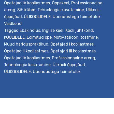
Õpetajad IV kooliastmes
,
Õppekeel
,
Professionaalne
määramatusega
areng
,
Sihtrühm
,
Tehnoloogia kasutamine
,
Ülikooli
tehnoloogia
õppejõud
,
ÜLIKOOLIDELE
,
Uuendustega toimetulek
,
rakendamisel
Valdkond
(inglise
Tagged
Ebakindlus
,
Inglise keel
,
Kooli juhtkond
,
keeles)
KOOLIDELE
,
Lõimitud õpe
,
Motivatsiooni tõstmine
,
Muud hariduspraktikud
,
Õpetajad I kooliastmes
,
Õpetajad II kooliastmes
,
Õpetajad III kooliastmes
,
Õpetajad IV kooliastmes
,
Professionaalne areng
,
Tehnoloogia kasutamine
,
Ülikooli õppejõud
,
ÜLIKOOLIDELE
,
Uuendustega toimetulek