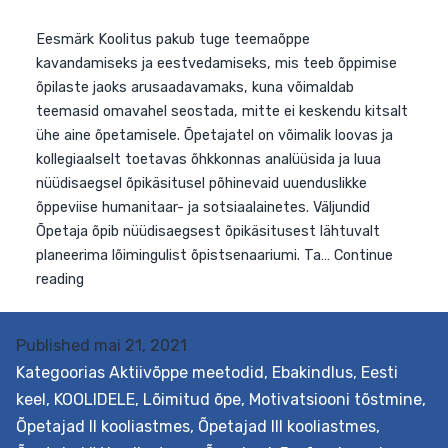
Eesmärk Koolitus pakub tuge teemaõppe
kavandamiseks ja eestvedamiseks, mis teeb õppimise
Published
mai 21, 2021
õpilaste jaoks arusaadavamaks, kuna võimaldab
Kategoorias
Aktiivõppe meetodid
,
Ebakindlus
,
Eesti
teemasid omavahel seostada, mitte ei keskendu kitsal
keel
,
KOOLIDELE
,
Lõimitud õpe
,
Motivatsiooni tõstmine
,
ühe aine õpetamisele. Õpetajatel on võimalik loovas ja
kollegiaalselt toetavas õhkkonnas analüüsida ja luua
Õpetajad II kooliastmes
,
Õpetajad III kooliastmes
,