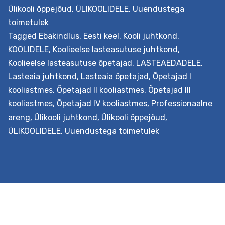
Ülikooli õppejõud
,
ÜLIKOOLIDELE
,
Uuendustega
toimetulek
Tagged
Ebakindlus
,
Eesti keel
,
Kooli juhtkond
,
KOOLIDELE
,
Koolieelse lasteasutuse juhtkond
,
Koolieelse lasteasutuse õpetajad
,
LASTEAEDADELE
,
Lasteaia juhtkond
,
Lasteaia õpetajad
,
Õpetajad I
kooliastmes
,
Õpetajad II kooliastmes
,
Õpetajad III
kooliastmes
,
Õpetajad IV kooliastmes
,
Professionaalne
areng
,
Ülikooli juhtkond
,
Ülikooli õppejõud
,
ÜLIKOOLIDELE
,
Uuendustega toimetulek