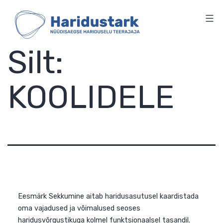
HARIDUSTARK
Skip
to
content
Silt:
KOOLIDELE
Eesmärk Sekkumine aitab haridusasutusel kaardistada