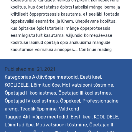
Published
mai 21, 2021
Kategoorias
Aktiivõppe meetodid
,
Eesti keel
,
KOOLIDELE
,
Lõimitud õpe
,
Motivatsiooni tõstmine
,
Eesmärk Koguda üheskoos värskeid mõtteid, kuidas
Õpetajad II kooliastmes
,
Õpetajad III kooliastmes
,
tõhusalt kasutada erinevat laadi mänge vanemate
Õpetajad IV kooliastmes
,
Õppekeel
,
Professionaalne
kooliastmete tundides. Valikus on pikem, kolmepäevan
areng
,
Teadlik õppimine
,
Valdkond
koolitus, kus õpetatakse õpiotstarbelisi mänge looma j
Tagged
Aktiivõppe meetodid
,
Eesti keel
,
KOOLIDELE
,
kriitiliselt õppeprotsessis kasutama, et seeläbi toetad
Lõimitud õpe
,
Motivatsiooni tõstmine
,
Õpetajad II
õppekavalisi eesmärke, ja lühem, ühepäevane koolitus,