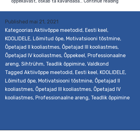
Published
mai 21, 2021
Kategoorias
Aktiivõppe meetodid
,
Eesti keel
,
KOOLIDELE
,
Lõimitud õpe
,
Motivatsiooni tõstmine
,
Õpetajad II kooliastmes
,
Õpetajad III kooliastmes
,
Õpetajad IV kooliastmes
,
Õppekeel
,
Professionaalne
areng
,
Sihtrühm
,
Teadlik õppimine
,
Valdkond
Eesmärk Õpetada põimima audiovisuaaltekste ehk film
Tagged
Aktiivõppe meetodid
,
Eesti keel
,
KOOLIDELE
,
ja videosid õppeprotsessi. Filmiõpe võimaldab täiendad
Lõimitud õpe
,
Motivatsiooni tõstmine
,
Õpetajad II
ja mitmekesistada kõikide õppeainete õppetegevust,
kooliastmes
,
Õpetajad III kooliastmes
,
Õpetajad IV
lõimida erinevaid valdkondi, kasutada filmi- ja
kooliastmes
,
Professionaalne areng
,
Teadlik õppimine
videokunsti õpilaste loovaks eneseväljenduseks ja palju
muud. Väljundid Õpetaja õpib tundma nüüdisaegsest
õpikäsitusest lähtuvat filmiõppe metoodikat, vahendei
ja võtteid ning võimalusi selle lõiminguliseks
rakendamiseks õppetöös. Lähtudes oma kooli