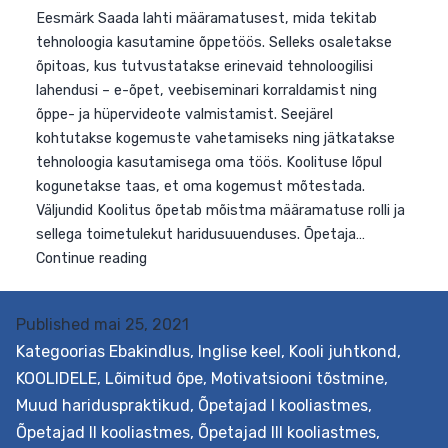
Eesmärk Saada lahti määramatusest, mida tekitab
tehnoloogia kasutamine õppetöös. Selleks osaletakse
õpitoas, kus tutvustatakse erinevaid tehnoloogilisi
lahendusi – e-õpet, veebiseminari korraldamist ning
õppe- ja hüpervideote valmistamist. Seejärel
kohtutakse kogemuste vahetamiseks ning jätkatakse
Published
mai 25, 2021
tehnoloogia kasutamisega oma töös. Koolituse lõpul
Kategoorias
Ebakindlus
,
Inglise keel
,
Kooli juhtkond
,
kogunetakse taas, et oma kogemust mõtestada.
KOOLIDELE
,
Lõimitud õpe
,
Motivatsiooni tõstmine
,
Väljundid Koolitus õpetab mõistma määramatuse rolli j
Muud hariduspraktikud
,
Õpetajad I kooliastmes
,
sellega toimetulekut haridusuuenduses. Õpetaja…
Õpetajad II kooliastmes
,
Õpetajad III kooliastmes
,
Toimetulek
Continue reading