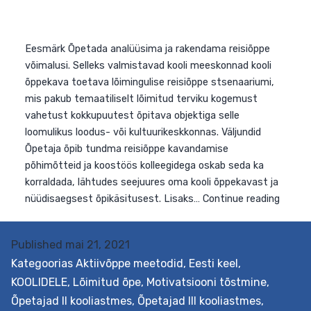
Fil
õppekavast, oskab ta kavandada…
Continue reading
hum
ja
sot
Published
mai 21, 2021
Kategoorias
Aktiivõppe meetodid
,
Eesti keel
,
KOOLIDELE
,
Lõimitud õpe
,
Motivatsiooni tõstmine
,
Õpetajad II kooliastmes
,
Õpetajad III kooliastmes
,