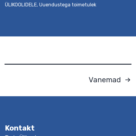
ÜLIKOOLIDELE
,
Uuendustega toimetulek
Eesmärk See hindamisteenus aitab määrata asutuse
uuendusmeelsuse taseme, tuvastada
arenguvajaduse(d) ja kavandada edasist tegevust,
kasutades selleks sisehindamisele suunatud kootsingu
ja küsimustikku, mida on võimalik kollektiivil või
Postituste
Vanemad
juhtkonnal iseseisvalt täita. Protsessi jooksul on toeks
leheküljendus
haridusuuenduse spetsialist. Väljundid Haridusasutus
saab teada oma arenguvajadused ja sellest lähtuvalt
kavandada valitud muutuse kavandamise ja elluviimise
protsessi. Soovi korral koostatakse seejärel…
Continue
Haridusasutuse
reading
Kontakt
uuendusmeelsuse