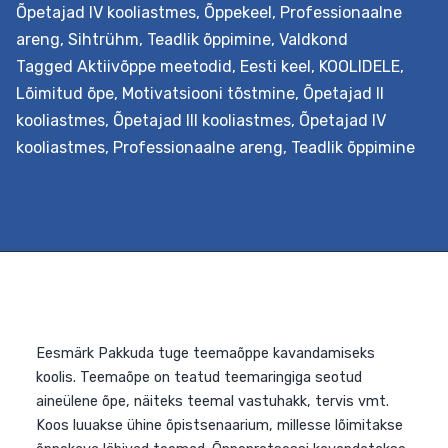
Õpetajad IV kooliastmes
,
Õppekeel
,
Professionaalne
areng
,
Sihtrühm
,
Teadlik õppimine
,
Valdkond
Tagged
Aktiivõppe meetodid
,
Eesti keel
,
KOOLIDELE
,
Lõimitud õpe
,
Motivatsiooni tõstmine
,
Õpetajad II
kooliastmes
,
Õpetajad III kooliastmes
,
Õpetajad IV
Eesmärk Õpetada analüüsima ja rakendama reisiõppe
kooliastmes
,
Professionaalne areng
,
Teadlik õppimine
võimalusi. Selleks valmistavad kooli meeskonnad kooli
õppekava toetava lõimingulise reisiõppe stsenaariumi,
mis pakub temaatiliselt lõimitud terviku kogemust
vahetust kokkupuutest õpitava objektiga selle
loomulikus loodus- või kultuurikeskkonnas. Väljundid
Õpetaja õpib tundma reisiõppe kavandamise
põhimõtteid ja koostöös kolleegidega oskab seda ka
korraldada, lähtudes seejuures oma kooli õppekavast ja
nüüdisaegsest õpikäsitusest. Lisaks…
Continue reading