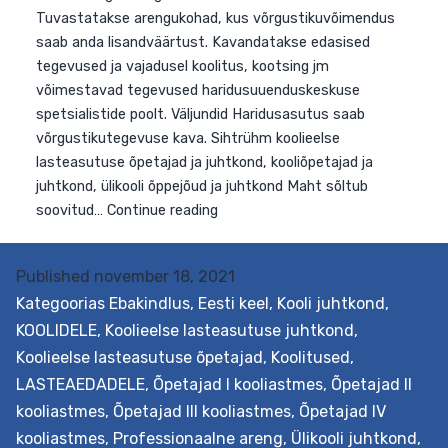
oma vajadused ja võimalused seoses
haridusvõrgustikuga kolmel funktsionaalsel tasandil.
Tuvastatakse arengukohad, kus võrgustikuvõimendus
saab anda lisandväärtust. Kavandatakse edasised
tegevused ja vajadusel koolitus, kootsing jm
võimestavad tegevused haridusuuenduskeskuse
spetsialistide poolt. Väljundid Haridusasutus saab
võrgustikutegevuse kava. Sihtrühm koolieelse
lasteasutuse õpetajad ja juhtkond, kooliõpetajad ja
juhtkond, ülikooli õppejõud ja juhtkond Maht sõltub
Published
november 18, 2021
Võrgustikuvõimekuse
soovitud…
Continue reading
Kategoorias
Ebakindlus
,
Eesti keel
,
Kooli juhtkond
,
kompassi
KOOLIDELE
,
Koolieelse lasteasutuse juhtkond
,
toetuspakett
Koolieelse lasteasutuse õpetajad
,
Koolitused
,
LASTEAEDADELE
,
Õpetajad I kooliastmes
,
Õpetajad II
kooliastmes
,
Õpetajad III kooliastmes
,
Õpetajad IV
kooliastmes
,
Professionaalne areng
,
Ülikooli juhtkond
,