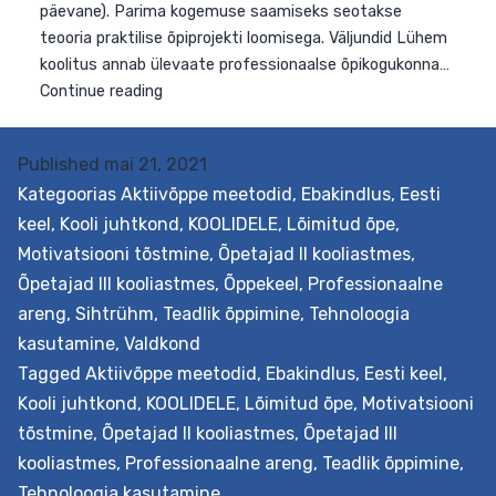
Published
mai 21, 2021
Kategoorias
Aktiivõppe meetodid
,
Ebakindlus
,
Eesti
keel
,
Kooli juhtkond
,
KOOLIDELE
,
Lõimitud õpe
,
Motivatsiooni tõstmine
,
Õpetajad II kooliastmes
,
Õpetajad III kooliastmes
,
Õppekeel
,
Professionaalne
areng
,
Sihtrühm
,
Teadlik õppimine
,
Tehnoloogia
kasutamine
,
Valdkond
Tagged
Aktiivõppe meetodid
,
Ebakindlus
,
Eesti keel
,
Kooli juhtkond
,
KOOLIDELE
,
Lõimitud õpe
,
Motivatsiooni
tõstmine
,
Õpetajad II kooliastmes
,
Õpetajad III
kooliastmes
,
Professionaalne areng
,
Teadlik õppimine
,
Tehnoloogia kasutamine