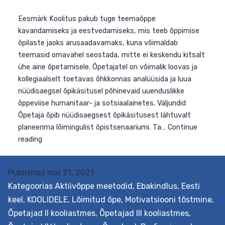
Eesmärk Koolitus pakub tuge teemaõppe
kavandamiseks ja eestvedamiseks, mis teeb õppimise
õpilaste jaoks arusaadavamaks, kuna võimaldab
teemasid omavahel seostada, mitte ei keskendu kitsal
ühe aine õpetamisele. Õpetajatel on võimalik loovas ja
kollegiaalselt toetavas õhkkonnas analüüsida ja luua
Published
mai 21, 2021
nüüdisaegsel õpikäsitusel põhinevaid uuenduslikke
Kategoorias
Aktiivõppe meetodid
,
Ebakindlus
,
Eesti
õppeviise humanitaar- ja sotsiaalainetes. Väljundid
keel
,
KOOLIDELE
,
Lõimitud õpe
,
Motivatsiooni tõstmine
,
Õpetaja õpib nüüdisaegsest õpikäsitusest lähtuvalt
Õpetajad II kooliastmes
,
Õpetajad III kooliastmes
,
planeerima lõimingulist õpistsenaariumi. Ta…
Continue