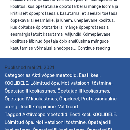
Eesmärk Koguda üheskoos värskeid mõtteid, kuidas
tõhusalt kasutada erinevat laadi mänge vanemate
Published
mai 21, 2021
kooliastmete tundides. Valikus on pikem, kolmepäevan
Kategoorias
Aktiivõppe meetodid
,
Eesti keel
,
koolitus, kus õpetatakse õpiotstarbelisi mänge looma j
KOOLIDELE
,
Lõimitud õpe
,
Motivatsiooni tõstmine
,
kriitiliselt õppeprotsessis kasutama, et seeläbi toetad
Õpetajad II kooliastmes
,
Õpetajad III kooliastmes
,
õppekavalisi eesmärke, ja lühem, ühepäevane koolitus,
Õpetajad IV kooliastmes
,
Õppekeel
,
Professionaalne
kus õpitakse õpiotstarbelisi mänge õppeprotsessis
areng
,
Teadlik õppimine
,
Valdkond
eesmärgistatult kasutama. Väljundid Kolmepäevase
Tagged
Aktiivõppe meetodid
,
Eesti keel
,
KOOLIDELE
,
koolituse läbinud õpetaja õpib analüüsima mängude
Lõimitud õpe
,
Motivatsiooni tõstmine
,
Õpetajad II
Män
kasutamise võimalusi aineõppes,…
Continue reading