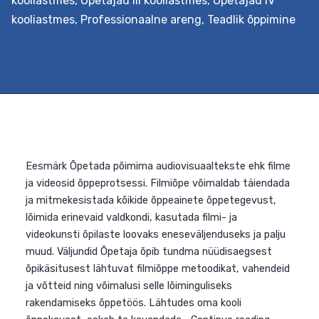
kooliastmes
,
Õpetajad III kooliastmes
,
Õpetajad IV
õpe
kooliastmes
,
Professionaalne areng
,
Teadlik õppimine
van
koo
hum
ja
sot