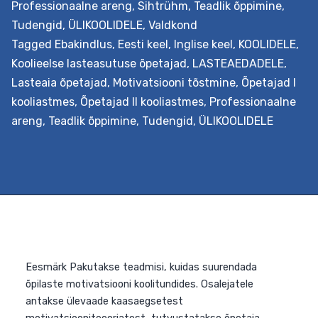
Professionaalne areng
,
Sihtrühm
,
Teadlik õppimine
,
Tudengid
,
ÜLIKOOLIDELE
,
Valdkond
Tagged
Ebakindlus
,
Eesti keel
,
Inglise keel
,
KOOLIDELE
,
Koolieelse lasteasutuse õpetajad
,
LASTEAEDADELE
,
Lasteaia õpetajad
,
Motivatsiooni tõstmine
,
Õpetajad I
kooliastmes
,
Õpetajad II kooliastmes
,
Professionaalne
areng
,
Teadlik õppimine
,
Tudengid
,
ÜLIKOOLIDELE
Eesmärk Õpetajate ettevalmistuses ja töös on oluline
koht oskusel orienteeruda olemasolevas õppevaras nin
valida, kohandada ja luua ise kvaliteetset õppevara. Sel