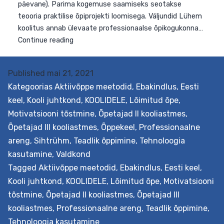
Published
mai 21, 2021
Kategoorias
Aktiivõppe meetodid
,
Ebakindlus
,
Eesti
keel
,
Kooli juhtkond
,
KOOLIDELE
,
Lõimitud õpe
,
Motivatsiooni tõstmine
,
Õpetajad II kooliastmes
,
Õpetajad III kooliastmes
,
Õppekeel
,
Professionaalne
areng
,
Sihtrühm
,
Teadlik õppimine
,
Tehnoloogia
kasutamine
,
Valdkond
Tagged
Aktiivõppe meetodid
,
Ebakindlus
,
Eesti keel
,
Kooli juhtkond
,
KOOLIDELE
,
Lõimitud õpe
,
Motivatsiooni
tõstmine
,
Õpetajad II kooliastmes
,
Õpetajad III
Eesmärk See toetuspakett on loodud abistamaks
kooliastmes
,
Professionaalne areng
,
Teadlik õppimine
,
üldhariduskoolide meeskondi lõimitud õppe rakendamise
Tehnoloogia kasutamine
täpsemalt loodus-, täppisteaduste ja tehnoloogia