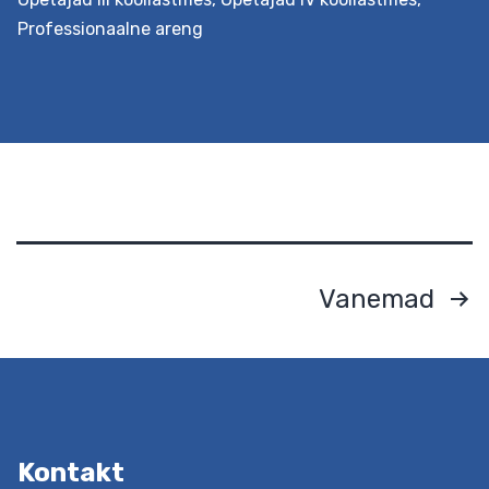
Professionaalne areng
Postituste
Vanemad
leheküljendus
Eesmärk Pakutakse teadmisi, kuidas suurendada
õpilaste motivatsiooni koolitundides. Osalejatele
antakse ülevaade kaasaegsetest
motivatsiooniteooriatest, tutvustatakse õpetaja
interpersonaalse käitumise dimensioone ning nende
Kontakt