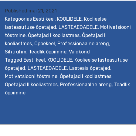
Published
mai 21, 2021
Kategoorias
Eesti keel
,
KOOLIDELE
,
Koolieelse
lasteasutuse õpetajad
,
LASTEAEDADELE
,
Motivatsiooni
tõstmine
,
Õpetajad I kooliastmes
,
Õpetajad II
kooliastmes
,
Õppekeel
,
Professionaalne areng
,
Sihtrühm
,
Teadlik õppimine
,
Valdkond
Tagged
Eesti keel
,
KOOLIDELE
,
Koolieelse lasteasutuse
õpetajad
,
LASTEAEDADELE
,
Lasteaia õpetajad
,
Motivatsiooni tõstmine
,
Õpetajad I kooliastmes
,
Õpetajad II kooliastmes
,
Professionaalne areng
,
Teadlik
õppimine
Eesmärk Suunata mõistma, kui oluline on laste