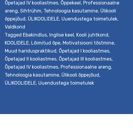
Õpetajad IV kooliastmes
,
Õppekeel
,
Professionaalne
keeles)
areng
,
Sihtrühm
,
Tehnoloogia kasutamine
,
Ülikooli
õppejõud
,
ÜLIKOOLIDELE
,
Uuendustega toimetulek
,
Valdkond
Tagged
Ebakindlus
,
Inglise keel
,
Kooli juhtkond
,
KOOLIDELE
,
Lõimitud õpe
,
Motivatsiooni tõstmine
,
Muud hariduspraktikud
,
Õpetajad I kooliastmes
,
Õpetajad II kooliastmes
,
Õpetajad III kooliastmes
,
Õpetajad IV kooliastmes
,
Professionaalne areng
,
Tehnoloogia kasutamine
,
Ülikooli õppejõud
,
ÜLIKOOLIDELE
,
Uuendustega toimetulek