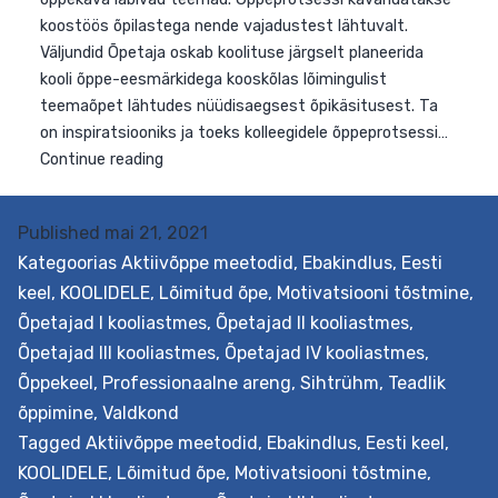
Published
mai 21, 2021
Kategoorias
Aktiivõppe meetodid
,
Ebakindlus
,
Eesti
keel
,
KOOLIDELE
,
Lõimitud õpe
,
Motivatsiooni tõstmine
,
Õpetajad I kooliastmes
,
Õpetajad II kooliastmes
,
Õpetajad III kooliastmes
,
Õpetajad IV kooliastmes
,
Õppekeel
,
Professionaalne areng
,
Sihtrühm
,
Teadlik
õppimine
,
Valdkond
Eesmärk Pakkuda tuge teemaõppe kavandamiseks
Tagged
Aktiivõppe meetodid
,
Ebakindlus
,
Eesti keel
,
koolis. Teemaõpe on teatud teemaringiga seotud
KOOLIDELE
,
Lõimitud õpe
,
Motivatsiooni tõstmine
,
aineülene õpe, näiteks teemal vastuhakk, tervis vmt.