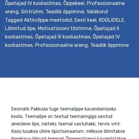
Õpetajad IV kooliastmes
,
Õppekeel
,
Professionaalne
Eesmärk Õpetada analüüsima ja rakendama reisiõppe
areng
,
Sihtrühm
,
Teadlik õppimine
,
Valdkond
võimalusi. Selleks valmistavad kooli meeskonnad kooli
Tagged
Aktiivõppe meetodid
,
Eesti keel
,
KOOLIDELE
,
õppekava toetava lõimingulise reisiõppe stsenaariumi,
Lõimitud õpe
,
Motivatsiooni tõstmine
,
Õpetajad II
mis pakub temaatiliselt lõimitud terviku kogemust
kooliastmes
,
Õpetajad III kooliastmes
,
Õpetajad IV
vahetust kokkupuutest õpitava objektiga selle
kooliastmes
,
Professionaalne areng
,
Teadlik õppimine
loomulikus loodus- või kultuurikeskkonnas. Väljundid
Õpetaja õpib tundma reisiõppe kavandamise
põhimõtteid ja koostöös kolleegidega oskab seda ka
korraldada, lähtudes seejuures oma kooli õppekavast ja
nüüdisaegsest õpikäsitusest. Lisaks…
Continue reading