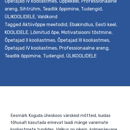
Õpetajad IV kooliastmes
,
Õppekeel
,
Professionaalne
Lõiminguliste
reading
areng
,
Sihtrühm
,
Teadlik õppimine
,
Tudengid
,
õpistsenaariumite
ÜLIKOOLIDELE
,
Valdkond
loomine
Tagged
Aktiivõppe meetodid
,
Ebakindlus
,
Eesti keel
,
ja
KOOLIDELE
,
Lõimitud õpe
,
Motivatsiooni tõstmine
,
kohandamine
Õpetajad II kooliastmes
,
Õpetajad III kooliastmes
,
Õpetajad IV kooliastmes
,
Professionaalne areng
,
Teadlik õppimine
,
Tudengid
,
ÜLIKOOLIDELE