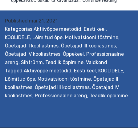
Published
mai 21, 2021
Kategoorias
Aktiivõppe meetodid
,
Eesti keel
,
Eesmärk Õpetada põimima audiovisuaaltekste ehk film
KOOLIDELE
,
Lõimitud õpe
,
Motivatsiooni tõstmine
,
ja videosid õppeprotsessi. Filmiõpe võimaldab täiendad
Õpetajad II kooliastmes
,
Õpetajad III kooliastmes
,
ja mitmekesistada kõikide õppeainete õppetegevust,
Õpetajad IV kooliastmes
,
Õppekeel
,
Professionaalne
lõimida erinevaid valdkondi, kasutada filmi- ja
areng
,
Sihtrühm
,
Teadlik õppimine
,
Valdkond
videokunsti õpilaste loovaks eneseväljenduseks ja palju
Tagged
Aktiivõppe meetodid
,
Eesti keel
,
KOOLIDELE
,
muud. Väljundid Õpetaja õpib tundma nüüdisaegsest
Lõimitud õpe
,
Motivatsiooni tõstmine
,
Õpetajad II
õpikäsitusest lähtuvat filmiõppe metoodikat, vahendei
kooliastmes
,
Õpetajad III kooliastmes
,
Õpetajad IV
ja võtteid ning võimalusi selle lõiminguliseks
kooliastmes
,
Professionaalne areng
,
Teadlik õppimine
rakendamiseks õppetöös. Lähtudes oma kooli
Fil
õppekavast, oskab ta kavandada…
Continue reading
hum
ja
sot