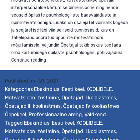
koolitusega süvendatakse lasteaia- ja kooliõpetajate
ning õpetajahariduse üliõpilaste teadmisi ja oskusi,
analüüsimaks ja hindamaks iseseisvalt õppevara, mis
toetaks laste arengut ja õpilaste õppimist. Väljundid
Koolituse läbinu õpib tundma kvaliteetse õppevara
Õ
kriteeriumeid, oskab neist lähtuvalt…
Continue reading
a
j
h
a
Published
mai 21, 2021
j
Kategoorias
Ebakindlus
,
Eesti keel
,
KOOLIDELE
,
p
Motivatsiooni tõstmine
,
Õpetajad II kooliastmes
,
I
Õpetajad III kooliastmes
,
Õpetajad IV kooliastmes
,
II
Õppekeel
,
Professionaalne areng
,
Valdkond
k
Tagged
Ebakindlus
,
Eesti keel
,
KOOLIDELE
,
Motivatsiooni tõstmine
,
Õpetajad II kooliastmes
,
Õpetajad III kooliastmes
,
Õpetajad IV kooliastmes
,