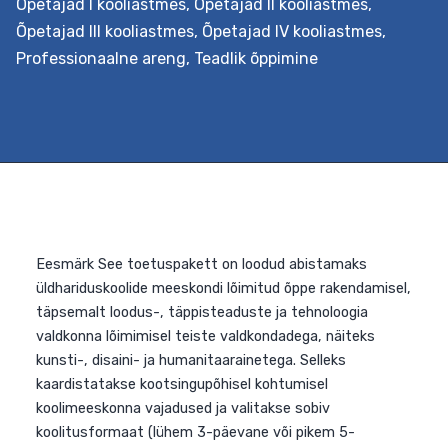
Õpetajad I kooliastmes
,
Õpetajad II kooliastmes
,
Koos luuakse ühine õpistsenaarium, millesse lõimitakse
Õpetajad III kooliastmes
,
Õpetajad IV kooliastmes
,
õppekava läbivad teemad. Õppeprotsessi kavandataks
Professionaalne areng
,
Teadlik õppimine
koostöös õpilastega nende vajadustest lähtuvalt.
Väljundid Õpetaja oskab koolituse järgselt planeerida
kooli õppe-eesmärkidega kooskõlas lõimingulist
teemaõpet lähtudes nüüdisaegsest õpikäsitusest. Ta
on inspiratsiooniks ja toeks kolleegidele õppeprotsessi…
Teemaõppe
Continue reading
kavandamine
koolis