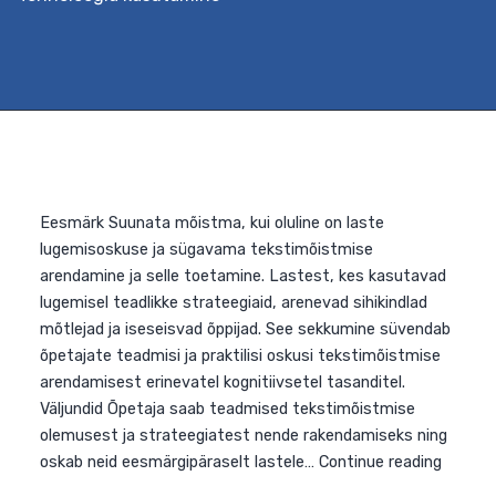
valdkonna lõimimisel teiste valdkondadega, näiteks
kunsti-, disaini- ja humanitaarainetega. Selleks
kaardistatakse kootsingupõhisel kohtumisel
koolimeeskonna vajadused ja valitakse sobiv
koolitusformaat (lühem 3-päevane või pikem 5-
päevane). Parima kogemuse saamiseks seotakse
teooria praktilise õpiprojekti loomisega. Väljundid Lühe
koolitus annab ülevaate professionaalse õpikogukonna
STEAM-
Continue reading
lõimingut
toetavate
õpiringide
loomine
üldhariduskoolis