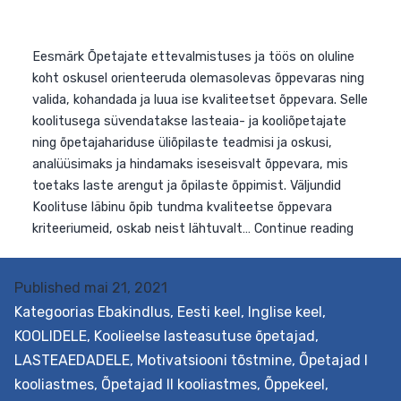
lugemisoskuse ja sügavama tekstimõistmise
arendamine ja selle toetamine. Lastest, kes kasutavad
lugemisel teadlikke strateegiaid, arenevad sihikindlad
mõtlejad ja iseseisvad õppijad. See sekkumine süvenda
õpetajate teadmisi ja praktilisi oskusi tekstimõistmise
arendamisest erinevatel kognitiivsetel tasanditel.
Väljundid Õpetaja saab teadmised tekstimõistmise
olemusest ja strateegiatest nende rakendamiseks nin
oskab neid eesmärgipäraselt lastele…
Continue reading
Published
mai 21, 2021
Kategoorias
Ebakindlus
,
Eesti keel
,
Inglise keel
,
KOOLIDELE
,
Koolieelse lasteasutuse õpetajad
,
LASTEAEDADELE
,
Motivatsiooni tõstmine
,
Õpetajad I
kooliastmes
,
Õpetajad II kooliastmes
,
Õppekeel
,