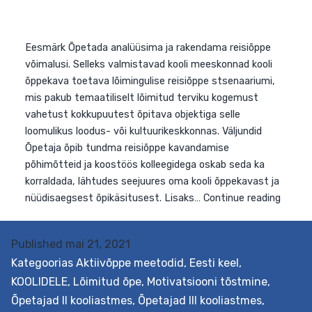
Published
mai 21, 2021
Kategoorias
Aktiivõppe meetodid
,
Eesti keel
,
KOOLIDELE
,
Lõimitud õpe
,
Motivatsiooni tõstmine
,
Õpetajad II kooliastmes
,
Õpetajad III kooliastmes
,