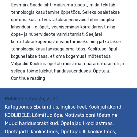
Eesmärk Saada lahti määramatusest, mida tekitab
tehnoloogia kasutamine õppetöös. Selleks osaletakse
õpitoas, kus tutvustatakse erinevaid tehnoloogilisi
lahendusi – e-õpet, veebiseminari korraldamist ning
õppe- ja hüpervideote valmistamist. Seejärel
kohtutakse kogemuste vahetamiseks ning jätkatakse
tehnoloogia kasutamisega oma töös. Koolituse lõpul
kogunetakse taas, et oma kogemust mõtestada.
Väljundid Koolitus õpetab mõistma määramatuse rolli j
sellega toimetulekut haridusuuenduses. Õpetaja…
Published
mai 25, 2021
Toimetulek
Continue reading
Kategoorias
Ebakindlus
,
Inglise keel
,
Kooli juhtkond
,
määramatusega
KOOLIDELE
,
Lõimitud õpe
,
Motivatsiooni tõstmine
,
tehnoloogia
Muud hariduspraktikud
,
Õpetajad I kooliastmes
,
rakendamisel
Õpetajad II kooliastmes
,
Õpetajad III kooliastmes
,
(inglise