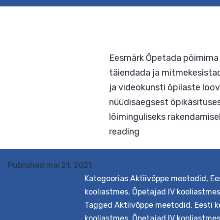
Eesmärk Õpetada põim
täiendada ja mitmekes
Published
mai 21, 2021
ja videokunsti õpilas
Kategoorias
Aktiivõppe meetodid
,
Ee
nüüdisaegsest õpikäsi
kooliastmes
,
Õpetajad IV kooliastme
lõiminguliseks raken
Tagged
Aktiivõppe meetodid
,
Eesti k
Filmiõpe
reading
kooliastmes
,
Õpetajad IV kooliastme