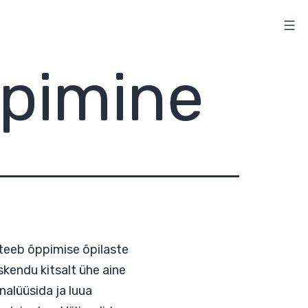
ppimine
seks, mis teeb õppimise õpilaste
tte ei keskendu kitsalt ühe aine