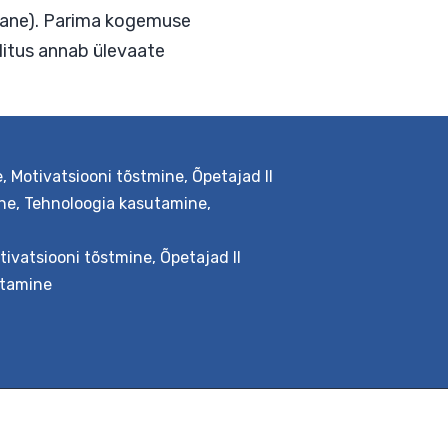
e
,
Motivatsiooni tõstmine
,
Õpetajad II
ine
,
Tehnoloogia kasutamine
,
tivatsiooni tõstmine
,
Õpetajad II
eskondi lõimitud õppe rakendamisel,
utamine
l teiste valdkondadega, näiteks
ingupõhisel kohtumisel koolimeeskonna
pikem 5-päevane). Parima kogemuse
d Lühem koolitus annab ülevaate