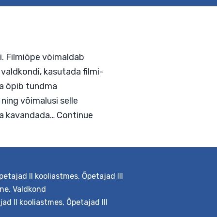
peprotsessi. Filmiõpe võimaldab
erinevaid valdkondi, kasutada filmi-
undid Õpetaja õpib tundma
petajad II kooliastmes
,
Õpetajad III
ja võtteid ning võimalusi selle
ine
,
Valdkond
ast, oskab ta kavandada…
Continue
jad II kooliastmes
,
Õpetajad III