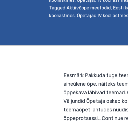
kooliastmes
,
Õpetajad IV kooliastme
õppekava toetava lõim
Tagged
Aktiivõppe meetodid
,
Eesti k
vahetust kokkupuutest
kooliastmes
,
Õpetajad IV kooliastme
õpib tundma reisiõpp
lähtudes seejuures om