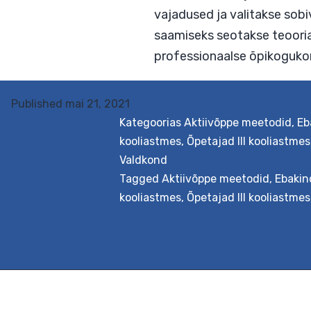
Published
mai 21, 2021
Kategoorias
Aktiivõppe meetodid
,
Eb
kooliastmes
,
Õpetajad III kooliastmes
Valdkond
Tagged
Aktiivõppe meetodid
,
Ebakin
Eesmärk See toetuspa
kooliastmes
,
Õpetajad III kooliastmes
täpsemalt loodus-, tä
kunsti-, disaini- ja 
vajadused ja valitak
saamiseks seotakse te
professionaalse õpi