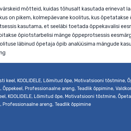
oos värskeid mõtteid, kuidas tõhusalt kasutada
. Valikus on pikem, kolmepäevane koolitus, kus 
õppeprotsessis kasutama, et seeläbi toetada õppek
kus õpitakse õpiotstarbelisi mänge õppeprotses
se koolituse läbinud õpetaja õpib analüüsima m
sti keel
,
KOOLIDELE
,
Lõimitud õpe
,
Motivatsiooni tõstmine
,
Õ
Mänguline
 reading
s
,
Õppekeel
,
Professionaalne areng
,
Teadlik õppimine
,
Valdko
õpe
eel
,
KOOLIDELE
,
Lõimitud õpe
,
Motivatsiooni tõstmine
,
Õpeta
s
,
Professionaalne areng
,
Teadlik õppimine
vanematele
kooliastmetele
humanitaar-