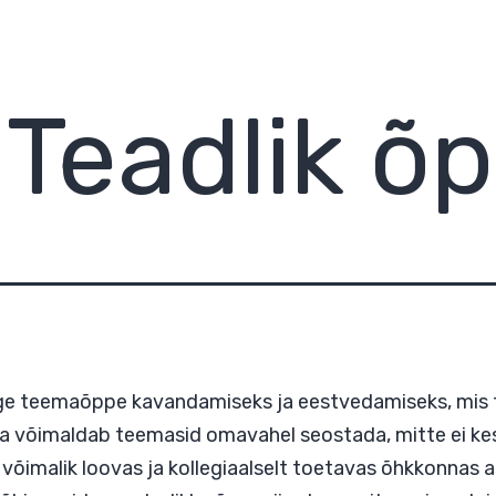
:
Teadlik õ
ub tuge teemaõppe kavandamiseks ja eestvedami
, kuna võimaldab teemasid omavahel seostada, mi