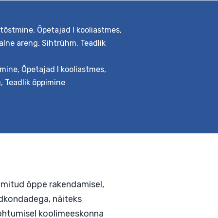
 tõstmine
,
Õpetajad I kooliastmes
,
alne areng
,
Sihtrühm
,
Teadlik
n teatud teemaringiga seotud
e õpistsenaarium, millesse lõimitakse
tmine
,
Õpetajad I kooliastmes
,
stega nende vajadustest lähtuvalt.
g
,
Teadlik õppimine
ärkidega kooskõlas lõimingulist
s ja toeks kolleegidele