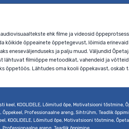
ja
sotsiaalainetes
ima audiovisuaaltekste ehk filme ja videosid õp
istada kõikide õppeainete õppetegevust, lõimida 
te loovaks eneseväljenduseks ja palju muud. Välj
sti keel
,
KOOLIDELE
,
Lõimitud õpe
,
Motivatsiooni tõstmine
,
Õ
tusest lähtuvat filmiõppe metoodikat, vahendeid 
s
,
Õppekeel
,
Professionaalne areng
,
Sihtrühm
,
Teadlik õppim
damiseks õppetöös. Lähtudes oma kooli õppekav
eel
,
KOOLIDELE
,
Lõimitud õpe
,
Motivatsiooni tõstmine
,
Õpeta
s
,
Professionaalne areng
,
Teadlik õppimine