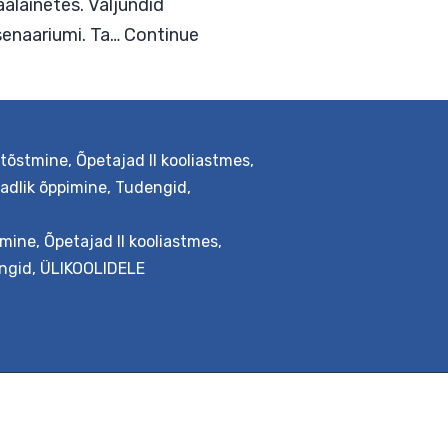
õhkkonnas analüüsida ja luua
- ja sotsiaalainetes. Väljundid
ulist õpistsenaariumi. Ta…
Continue
 tõstmine
,
Õpetajad II kooliastmes
,
adlik õppimine
,
Tudengid
,
tmine
,
Õpetajad II kooliastmes
,
ngid
,
ÜLIKOOLIDELE