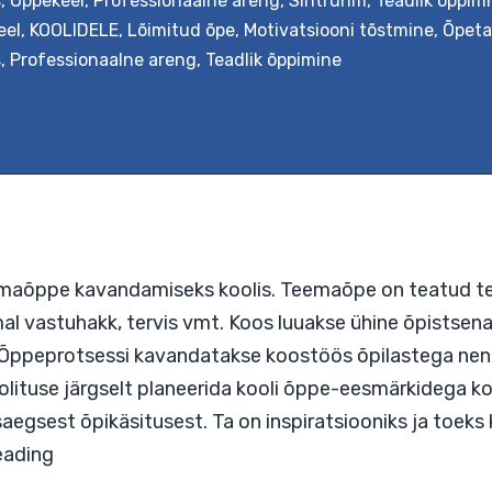
s
,
Õppekeel
,
Professionaalne areng
,
Sihtrühm
,
Teadlik õppim
ingulise reisiõppe stsenaariumi, mis pakub temaa
eel
,
KOOLIDELE
,
Lõimitud õpe
,
Motivatsiooni tõstmine
,
Õpeta
 õpitava objektiga selle loomulikus loodus- või 
s
,
Professionaalne areng
,
Teadlik õppimine
e kavandamise põhimõtteid ja koostöös kolleegid
a kooli õppekavast ja nüüdisaegsest õpikäsituse