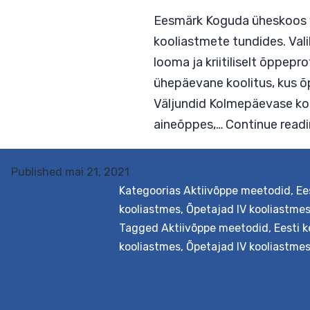
Eesmärk Koguda ühesk
kooliastmete tundides
looma ja kriitiliselt 
ühepäevane koolitus, 
Published
mai 21, 2021
Väljundid Kolmepäeva
Kategoorias
Aktiivõppe meetodid
,
Ee
aineõppes,…
Continue
kooliastmes
,
Õpetajad IV kooliastme
Tagged
Aktiivõppe meetodid
,
Eesti k
kooliastmes
,
Õpetajad IV kooliastme