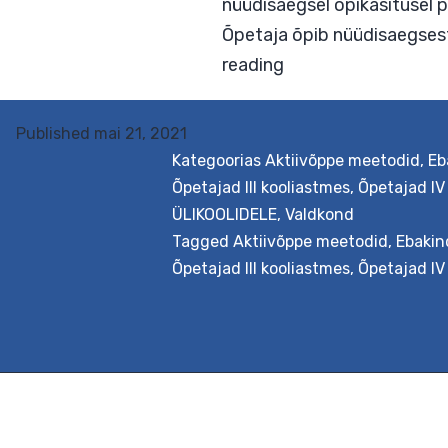
õpetamisele. Õpetajat
nüüdisaegsel õpikäsit
Õpetaja õpib nüüdisae
Lõiminguliste
reading
Published
mai 21, 2021
õpistsenaariu
Kategoorias
Aktiivõppe meetodid
,
Eb
loomine
Õpetajad III kooliastmes
,
Õpetajad IV
ÜLIKOOLIDELE
,
Valdkond
ja
Tagged
Aktiivõppe meetodid
,
Ebakin
kohandamine
Õpetajad III kooliastmes
,
Õpetajad IV