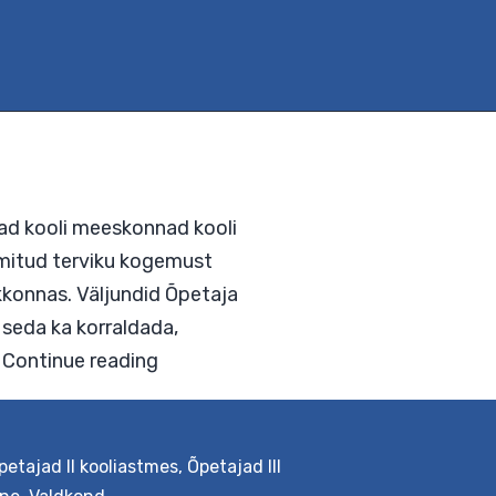
petajad II kooliastmes
,
Õpetajad III
s valmistavad kooli meeskonnad kooli