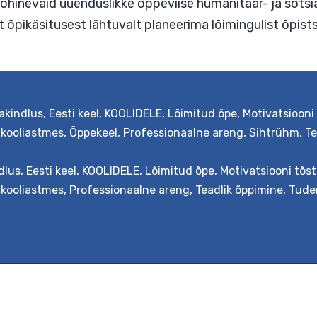
el on võimalik loovas ja kollegiaalselt toetavas 
usel põhinevaid uuenduslikke õppeviise humanitaar
gsest õpikäsitusest lähtuvalt planeerima lõiming
mite
akindlus
,
Eesti keel
,
KOOLIDELE
,
Lõimitud õpe
,
Motivatsiooni
 kooliastmes
,
Õppekeel
,
Professionaalne areng
,
Sihtrühm
,
Te
dlus
,
Eesti keel
,
KOOLIDELE
,
Lõimitud õpe
,
Motivatsiooni tõs
 kooliastmes
,
Professionaalne areng
,
Teadlik õppimine
,
Tude