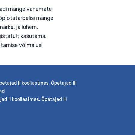
 erinevat laadi mänge vanemate
õpetatakse õpiotstarbelisi mänge
avalisi eesmärke, ja lühem,
sis eesmärgistatult kasutama.
ängude kasutamise võimalusi
petajad II kooliastmes
,
Õpetajad III
nd
jad II kooliastmes
,
Õpetajad III