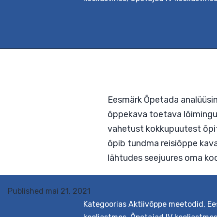
humanitaar-
ja
sotsiaalainete
Published
mai 21, 2021
Kategoorias
Aktiivõppe meetodid
,
Ee
Eesmärk Õpetada analü