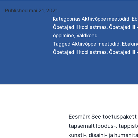
Published
mai 21, 2021
Kategoorias
Aktiivõppe meetodid
,
Eb
Õpetajad II kooliastmes
,
Õpetajad III
Eesmärk Pakkuda tug
õppimine
,
Valdkond
aineülene õpe, näitek
Tagged
Aktiivõppe meetodid
,
Ebakin
õppekava läbivad tee
Õpetajad II kooliastmes
,
Õpetajad III
Väljundid Õpetaja osk
teemaõpet lähtudes nü
õppeprotsessi…
Conti