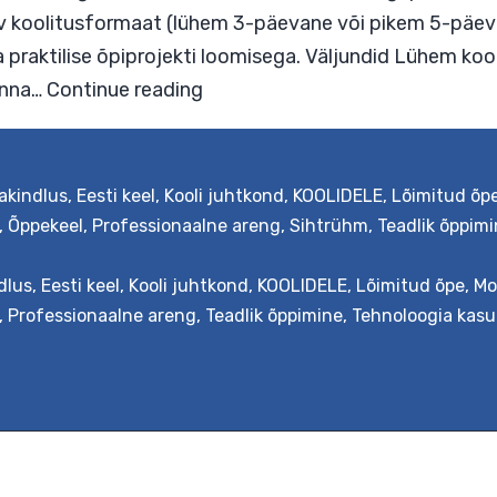
akindlus
,
Eesti keel
,
Kooli juhtkond
,
KOOLIDELE
,
Lõimitud õp
,
Õppekeel
,
Professionaalne areng
,
Sihtrühm
,
Teadlik õppim
dlus
,
Eesti keel
,
Kooli juhtkond
,
KOOLIDELE
,
Lõimitud õpe
,
Mo
kett on loodud abistamaks üldhariduskoolide me
,
Professionaalne areng
,
Teadlik õppimine
,
Tehnoloogia kas
ppisteaduste ja tehnoloogia valdkonna lõimimise
humanitaarainetega. Selleks kaardistatakse koots
se sobiv koolitusformaat (lühem 3-päevane või 
ooria praktilise õpiprojekti loomisega. Väljundi
STEAM-
kogukonna…
Continue reading