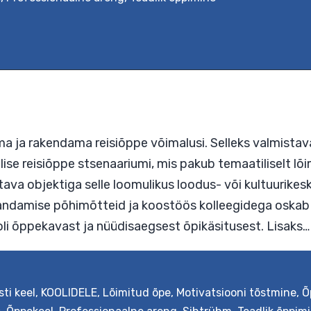
s
sti keel
,
KOOLIDELE
,
Lõimitud õpe
,
Motivatsiooni tõstmine
,
Õ
üsima ja rakendama reisiõppe võimalusi. Sellek