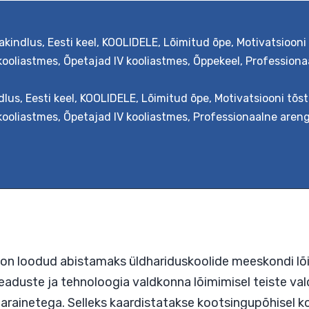
akindlus
,
Eesti keel
,
KOOLIDELE
,
Lõimitud õpe
,
Motivatsiooni
 kooliastmes
,
Õpetajad IV kooliastmes
,
Õppekeel
,
Professiona
e teemaõppe kavandamiseks koolis. Teemaõpe o
s teemal vastuhakk, tervis vmt. Koos luuakse ühin
dlus
,
Eesti keel
,
KOOLIDELE
,
Lõimitud õpe
,
Motivatsiooni tõs
mad. Õppeprotsessi kavandatakse koostöös õpila
 kooliastmes
,
Õpetajad IV kooliastmes
,
Professionaalne aren
ab koolituse järgselt planeerida kooli õppe-eesm
üdisaegsest õpikäsitusest. Ta on inspiratsioonik
Teemaõppe
nue reading
kavandamine
koolis