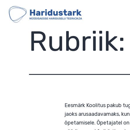
HARIDUSTARK
Skip
to
content
Rubriik
Eesmärk Koolitus pak
jaoks arusaadavamaks