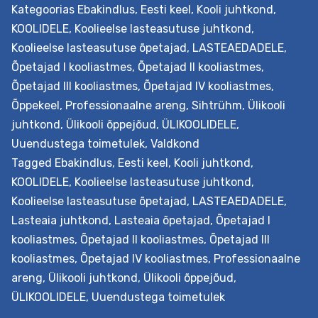
Kategoorias
Ebakindlus
,
Eesti keel
,
Kooli juhtkond
,
kasutades selleks sisehindamisele suunatud kootsingu
KOOLIDELE
,
Koolieelse lasteasutuse juhtkond
,
ja küsimustikku, mida on võimalik kollektiivil või
Koolieelse lasteasutuse õpetajad
,
LASTEAEDADELE
,
juhtkonnal iseseisvalt täita. Protsessi jooksul on toeks
Õpetajad I kooliastmes
,
Õpetajad II kooliastmes
,
haridusuuenduse spetsialist. Väljundid Haridusasutus
Õpetajad III kooliastmes
,
Õpetajad IV kooliastmes
,
saab teada oma arenguvajadused ja sellest lähtuvalt
Õppekeel
,
Professionaalne areng
,
Sihtrühm
,
Ülikooli
kavandada valitud muutuse kavandamise ja elluviimise
juhtkond
,
Ülikooli õppejõud
,
ÜLIKOOLIDELE
,
protsessi. Soovi korral koostatakse seejärel…
Continue
Uuendustega toimetulek
,
Valdkond
Haridusasutuse
reading
Tagged
Ebakindlus
,
Eesti keel
,
Kooli juhtkond
,
uuendusmeelsuse
KOOLIDELE
,
Koolieelse lasteasutuse juhtkond
,
hindamise
Koolieelse lasteasutuse õpetajad
,
LASTEAEDADELE
,
ja
Lasteaia juhtkond
,
Lasteaia õpetajad
,
Õpetajad I
arengu
kooliastmes
,
Õpetajad II kooliastmes
,
Õpetajad III
suunamise
kooliastmes
,
Õpetajad IV kooliastmes
,
Professionaalne
pakett
areng
,
Ülikooli juhtkond
,
Ülikooli õppejõud
,
ÜLIKOOLIDELE
,
Uuendustega toimetulek