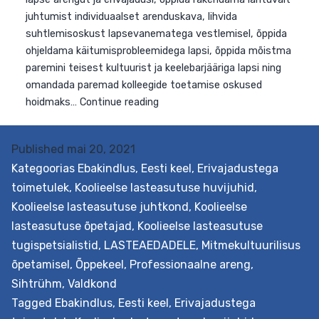
II
k
Published
mai 20, 2021
Kategoorias
Ebakindlus
,
Eesti keel
,
Erivajadustega
toimetulek
,
Koolieelse lasteasutuse huvijuhid
,
Koolieelse lasteasutuse juhtkond
,
Koolieelse
lasteasutuse õpetajad
,
Koolieelse lasteasutuse
tugispetsialistid
,
LASTEAEDADELE
,
Mitmekultuurilisus
õpetamisel
,
Õppekeel
,
Professionaalne areng
,
Sihtrühm
,
Valdkond
Tagged
Ebakindlus
,
Eesti keel
,
Erivajadustega
Eesmärk Tõhustada kaasava hariduse rakendamist, mi