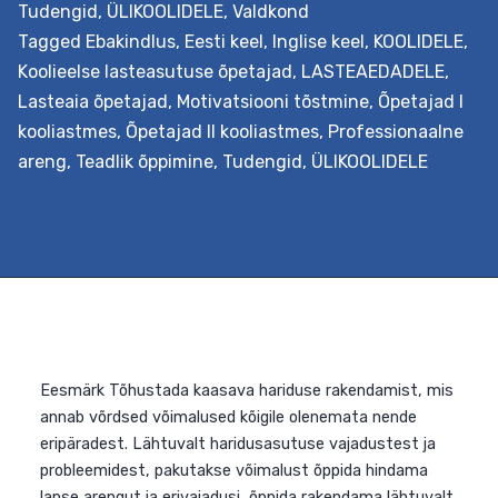
Tudengid
,
ÜLIKOOLIDELE
,
Valdkond
Tagged
Ebakindlus
,
Eesti keel
,
Inglise keel
,
KOOLIDELE
,
Eesmärk Õpetajate ettevalmistuses ja töös on oluline
Koolieelse lasteasutuse õpetajad
,
LASTEAEDADELE
,
koht oskusel orienteeruda olemasolevas õppevaras nin
Lasteaia õpetajad
,
Motivatsiooni tõstmine
,
Õpetajad I
valida, kohandada ja luua ise kvaliteetset õppevara. Sel
kooliastmes
,
Õpetajad II kooliastmes
,
Professionaalne
koolitusega süvendatakse lasteaia- ja kooliõpetajate
areng
,
Teadlik õppimine
,
Tudengid
,
ÜLIKOOLIDELE
ning õpetajahariduse üliõpilaste teadmisi ja oskusi,
analüüsimaks ja hindamaks iseseisvalt õppevara, mis
toetaks laste arengut ja õpilaste õppimist. Väljundid
Koolituse läbinu õpib tundma kvaliteetse õppevara
Õ
kriteeriumeid, oskab neist lähtuvalt…
Continue reading
a
j
h
a
j
p
I