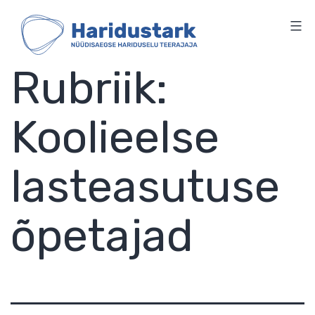
HARIDUSTARK
Skip
to
content
Rubriik:
Koolieelse
lasteasutuse
õpetajad