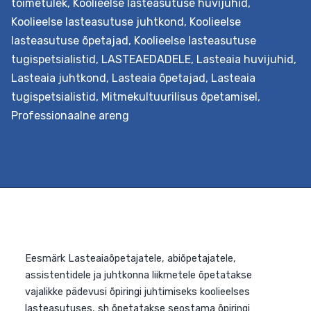
toimetulek
,
Koolieelse lasteasutuse huvijuhid
,
annab võrdsed võimalused kõigile olenemata nende
Koolieelse lasteasutuse juhtkond
,
Koolieelse
eripäradest. Lähtuvalt haridusasutuse vajadustest ja
lasteasutuse õpetajad
,
Koolieelse lasteasutuse
probleemidest, pakutakse võimalust õppida hindama
tugispetsialistid
,
LASTEAEDADELE
,
Lasteaia huvijuhid
,
lapse arengut ja erivajadusi, õppida rakendama lähtuval
Lasteaia juhtkond
,
Lasteaia õpetajad
,
Lasteaia
juhtumist individuaalset arenduskava, lihvida
tugispetsialistid
,
Mitmekultuurilisus õpetamisel
,
suhtlemisoskust lapsevanematega vestlemisel, õppida
Professionaalne areng
ohjeldama käitumisprobleemidega lapsi, õppida mõistm
paremini teisest kultuurist ja keelebarjääriga lapsi ning
omandada paremad kolleegide toetamise oskused
Kaasava
hoidmaks…
Continue reading
hariduse
edendamine
lasteaias