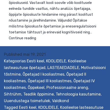
lasteaias
Published
mai 19, 2021
Kategoorias
Eesti keel
,
KOOLIDELE
,
Koolieelse
lasteasutuse õpetajad
,
LASTEAEDADELE
,
Motivatsiooni
tõstmine
,
Õpetajad I kooliastmes
,
Õpetajad II
kooliastmes
,
Õpetajad III kooliastmes
,
Õpetajad IV
kooliastmes
,
Õppekeel
,
Professionaalne areng
,
Sihtrühm
,
Teadlik õppimine
,
Tehnoloogia kasutamine
,
Uuendustega toimetulek
,
Valdkond
Tagged
Eesti keel
,
KOOLIDELE
,
Koolieelse lasteasutuse