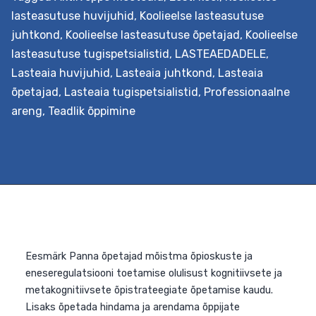
lasteasutuse huvijuhid
,
Koolieelse lasteasutuse
juhtkond
,
Koolieelse lasteasutuse õpetajad
,
Koolieelse
lasteasutuse tugispetsialistid
,
LASTEAEDADELE
,
Lasteaia huvijuhid
,
Lasteaia juhtkond
,
Lasteaia
Eesmärk Lasteaiaõpetajatele, abiõpetajatele,
õpetajad
,
Lasteaia tugispetsialistid
,
Professionaalne
assistentidele ja juhtkonna liikmetele õpetatakse
areng
,
Teadlik õppimine
vajalikke pädevusi õpiringi juhtimiseks koolieelses
lasteasutuses, sh õpetatakse seostama õpiringi
nüüdisaegse õpikäsitusega, mängitakse praktiliselt läbi
olulisemad õpiringis kasutatavad meetodid ning
kujunetakse läbi oma kogemuste reflekteerimise
pädevamaks professionaaliks. Väljundid Õpetaja hakkab
senisest enam teadvustama ja väärtustama
kollegiaalset koostööd. Ta on läbi proovinud ja
analüüsinud erinevaid õpiringi meetodeid ja…
Continue
Õpiringi
reading
juhtimine