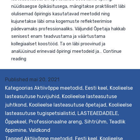
Published
mai 20, 2021
Kategoorias
Aktiivõppe meetodid
,
Eesti keel
,
Koolieelse
lasteasutuse huvijuhid
,
Koolieelse lasteasutuse
juhtkond
,
Koolieelse lasteasutuse õpetajad
,
Koolieelse
lasteasutuse tugispetsialistid
,
LASTEAEDADELE
,
Õppekeel
,
Professionaalne areng
,
Sihtrühm
,
Teadlik
õppimine
,
Valdkond
Tagged
Aktiivõppe meetodid
,
Eesti keel
,
Koolieelse