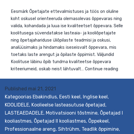
Published
mai 21, 2021
Kategoorias
Ebakindlus
,
Eesti keel
,
Inglise keel
,
KOOLIDELE
,
Koolieelse lasteasutuse õpetajad
,
LASTEAEDADELE
,
Motivatsiooni tõstmine
,
Õpetajad I
kooliastmes
,
Õpetajad II kooliastmes
,
Õppekeel
,
Professionaalne areng
,
Sihtrühm
,
Teadlik õppimine
,