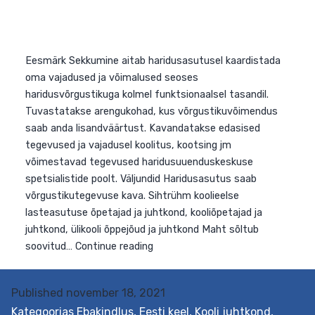
Eesmärk Sekkumine aitab haridusasutusel kaardistada
oma vajadused ja võimalused seoses
haridusvõrgustikuga kolmel funktsionaalsel tasandil.
Tuvastatakse arengukohad, kus võrgustikuvõimendus
saab anda lisandväärtust. Kavandatakse edasised
tegevused ja vajadusel koolitus, kootsing jm
võimestavad tegevused haridusuuenduskeskuse
spetsialistide poolt. Väljundid Haridusasutus saab
võrgustikutegevuse kava. Sihtrühm koolieelse
lasteasutuse õpetajad ja juhtkond, kooliõpetajad ja
juhtkond, ülikooli õppejõud ja juhtkond Maht sõltub
Published
november 18, 2021
Võrgustikuvõimekuse
soovitud…
Continue reading
Kategoorias
Ebakindlus
,
Eesti keel
,
Kooli juhtkond
,