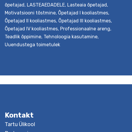
õpetajad
,
LASTEAEDADELE
,
Lasteaia õpetajad
,
Motivatsiooni tõstmine
,
Õpetajad I kooliastmes
,
Õpetajad II kooliastmes
,
Õpetajad III kooliastmes
,
Õpetajad IV kooliastmes
,
Professionaalne areng
,
Teadlik õppimine
,
Tehnoloogia kasutamine
,
Uuendustega toimetulek
Eesmärk Panna õpetajad mõistma õpioskuste ja
eneseregulatsiooni toetamise olulisust kognitiivsete ja
metakognitiivsete õpistrateegiate õpetamise kaudu.
Lisaks õpetada hindama ja arendama õppijate
õpioskuseid. Vastavalt kooli soovile võib koolitusele
eelneda tundide vaatlus, nähtu analüüs õpetajaga,
õppijate õpioskuste hindamine ning pärast koolitust
Kontakt
nõustamine ja järelhindamine. Väljundid Õpitakse
mõistma õpioskuste õpetamise ja eneseregulatsiooni
toetamise tähtsust ja erinevaid kognitiivseid ning…