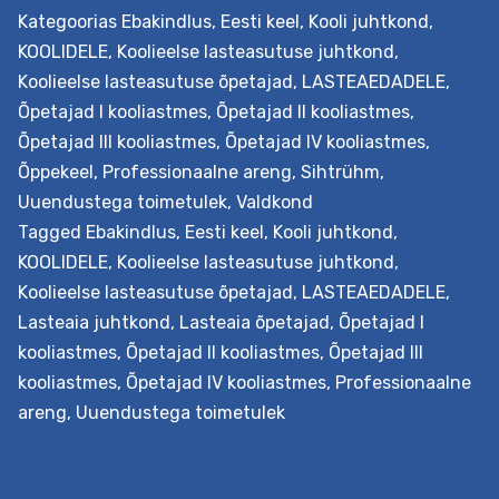
muutustele avatud, ja neid, kelle jaoks muutused on
Kategoorias
Ebakindlus
,
Eesti keel
,
Kooli juhtkond
,
vastumeelsed. Tulemustest lähtuvalt koostatakse
KOOLIDELE
,
Koolieelse lasteasutuse juhtkond
,
asutusele raport, mis hõlmab soovitusi soovitud suuna
Koolieelse lasteasutuse õpetajad
,
LASTEAEDADELE
,
edasi liikumiseks. Väljundid Haridusasutus…
Continue
Õpetajad I kooliastmes
,
Õpetajad II kooliastmes
,
Muutuste
reading
Õpetajad III kooliastmes
,
Õpetajad IV kooliastmes
,
vastuvõtlikkuse
Õppekeel
,
Professionaalne areng
,
Sihtrühm
,
mõõtmine
Uuendustega toimetulek
,
Valdkond
ja
Tagged
Ebakindlus
,
Eesti keel
,
Kooli juhtkond
,
suurendamine
KOOLIDELE
,
Koolieelse lasteasutuse juhtkond
,
Koolieelse lasteasutuse õpetajad
,
LASTEAEDADELE
,
Lasteaia juhtkond
,
Lasteaia õpetajad
,
Õpetajad I
kooliastmes
,
Õpetajad II kooliastmes
,
Õpetajad III
kooliastmes
,
Õpetajad IV kooliastmes
,
Professionaalne
areng
,
Uuendustega toimetulek