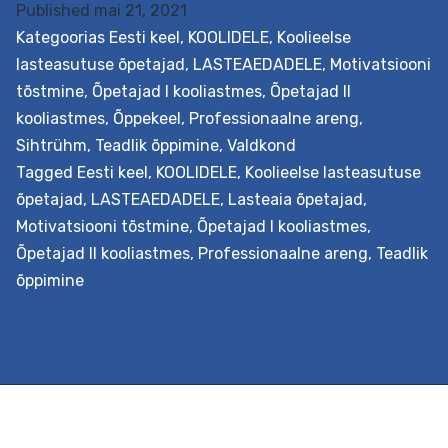
Published
mai 21, 2021
Kategoorias
Eesti keel
,
KOOLIDELE
,
Koolieelse
lasteasutuse õpetajad
,
LASTEAEDADELE
,
Motivatsiooni
tõstmine
,
Õpetajad I kooliastmes
,
Õpetajad II
Eesmärk Suunata mõistma, kui oluline on laste
kooliastmes
,
Õppekeel
,
Professionaalne areng
,
lugemisoskuse ja sügavama tekstimõistmise
Sihtrühm
,
Teadlik õppimine
,
Valdkond
arendamine ja selle toetamine. Lastest, kes kasutavad
Tagged
Eesti keel
,
KOOLIDELE
,
Koolieelse lasteasutuse
lugemisel teadlikke strateegiaid, arenevad sihikindlad
õpetajad
,
LASTEAEDADELE
,
Lasteaia õpetajad
,
mõtlejad ja iseseisvad õppijad. See sekkumine süvenda
Motivatsiooni tõstmine
,
Õpetajad I kooliastmes
,
õpetajate teadmisi ja praktilisi oskusi tekstimõistmise
Õpetajad II kooliastmes
,
Professionaalne areng
,
Teadlik
arendamisest erinevatel kognitiivsetel tasanditel.
õppimine
Väljundid Õpetaja saab teadmised tekstimõistmise
olemusest ja strateegiatest nende rakendamiseks nin
oskab neid eesmärgipäraselt lastele…
Continue reading