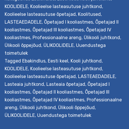
kompassi
KOOLIDELE
,
Koolieelse lasteasutuse juhtkond
,
toetuspakett
Koolieelse lasteasutuse õpetajad
,
Koolitused
,
LASTEAEDADELE
,
Õpetajad I kooliastmes
,
Õpetajad II
kooliastmes
,
Õpetajad III kooliastmes
,
Õpetajad IV
kooliastmes
,
Professionaalne areng
,
Ülikooli juhtkond
,
Ülikooli õppejõud
,
ÜLIKOOLIDELE
,
Uuendustega
toimetulek
Tagged
Ebakindlus
,
Eesti keel
,
Kooli juhtkond
,
KOOLIDELE
,
Koolieelse lasteasutuse juhtkond
,
Koolieelse lasteasutuse õpetajad
,
LASTEAEDADELE
,
Lasteaia juhtkond
,
Lasteaia õpetajad
,
Õpetajad I
kooliastmes
,
Õpetajad II kooliastmes
,
Õpetajad III
kooliastmes
,
Õpetajad IV kooliastmes
,
Professionaalne
areng
,
Ülikooli juhtkond
,
Ülikooli õppejõud
,
ÜLIKOOLIDELE
,
Uuendustega toimetulek