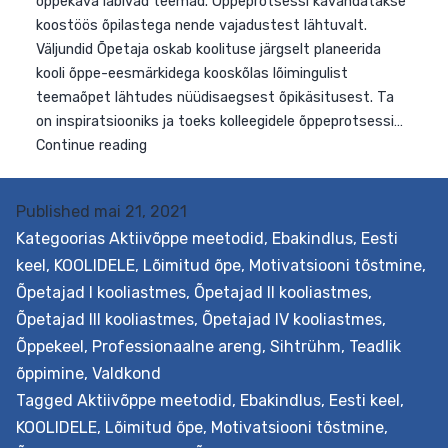
Published
mai 21, 2021
Kategoorias
Aktiivõppe meetodid
,
Ebakindlus
,
Eesti
keel
,
KOOLIDELE
,
Lõimitud õpe
,
Motivatsiooni tõstmine
,
Õpetajad I kooliastmes
,
Õpetajad II kooliastmes
,
Õpetajad III kooliastmes
,
Õpetajad IV kooliastmes
,
Õppekeel
,
Professionaalne areng
,
Sihtrühm
,
Teadlik
õppimine
,
Valdkond
Tagged
Aktiivõppe meetodid
,
Ebakindlus
,
Eesti keel
,
KOOLIDELE
,
Lõimitud õpe
,
Motivatsiooni tõstmine
,