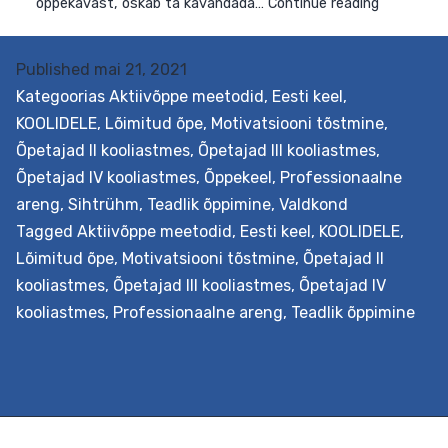
Published
mai 21, 2021
Kategoorias
Aktiivõppe meetodid
,
Eesti keel
,
KOOLIDELE
,
Lõimitud õpe
,
Motivatsiooni tõstmine
,
Õpetajad II kooliastmes
,
Õpetajad III kooliastmes
,
Õpetajad IV kooliastmes
,
Õppekeel
,
Professionaalne
areng
,
Sihtrühm
,
Teadlik õppimine
,
Valdkond
Eesmärk Õpetada põimima audiovisuaaltekste ehk film
Tagged
Aktiivõppe meetodid
,
Eesti keel
,
KOOLIDELE
,
ja videosid õppeprotsessi. Filmiõpe võimaldab täiendad
Lõimitud õpe
,
Motivatsiooni tõstmine
,
Õpetajad II
ja mitmekesistada kõikide õppeainete õppetegevust,
kooliastmes
,
Õpetajad III kooliastmes
,
Õpetajad IV
lõimida erinevaid valdkondi, kasutada filmi- ja
kooliastmes
,
Professionaalne areng
,
Teadlik õppimine
videokunsti õpilaste loovaks eneseväljenduseks ja palju
muud. Väljundid Õpetaja õpib tundma nüüdisaegsest
õpikäsitusest lähtuvat filmiõppe metoodikat, vahendei
ja võtteid ning võimalusi selle lõiminguliseks
rakendamiseks õppetöös. Lähtudes oma kooli