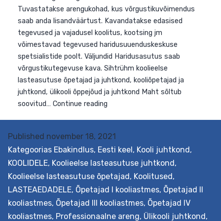
oma vajadused ja võimalused seoses
haridusvõrgustikuga kolmel funktsionaalsel tasandil.
Tuvastatakse arengukohad, kus võrgustikuvõimendus
saab anda lisandväärtust. Kavandatakse edasised
tegevused ja vajadusel koolitus, kootsing jm
võimestavad tegevused haridusuuenduskeskuse
spetsialistide poolt. Väljundid Haridusasutus saab
võrgustikutegevuse kava. Sihtrühm koolieelse
lasteasutuse õpetajad ja juhtkond, kooliõpetajad ja
juhtkond, ülikooli õppejõud ja juhtkond Maht sõltub
Published
november 18, 2021
Võrgustikuvõimekuse
soovitud…
Continue reading
Kategoorias
Ebakindlus
,
Eesti keel
,
Kooli juhtkond
,
kompassi
KOOLIDELE
,
Koolieelse lasteasutuse juhtkond
,
toetuspakett
Koolieelse lasteasutuse õpetajad
,
Koolitused
,
LASTEAEDADELE
,
Õpetajad I kooliastmes
,
Õpetajad II
kooliastmes
,
Õpetajad III kooliastmes
,
Õpetajad IV
kooliastmes
,
Professionaalne areng
,
Ülikooli juhtkond
,