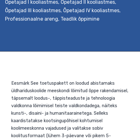
Õpetajad I kooliastmes
,
Õpetajad II kooliastmes
,
Õpetajad III kooliastmes
,
Õpetajad IV kooliastmes
,
Eesmärk Pakkuda tuge teemaõppe kavandamiseks
Professionaalne areng
,
Teadlik õppimine
koolis. Teemaõpe on teatud teemaringiga seotud
aineülene õpe, näiteks teemal vastuhakk, tervis vmt.
Koos luuakse ühine õpistsenaarium, millesse lõimitakse
õppekava läbivad teemad. Õppeprotsessi kavandataks
koostöös õpilastega nende vajadustest lähtuvalt.
Väljundid Õpetaja oskab koolituse järgselt planeerida
kooli õppe-eesmärkidega kooskõlas lõimingulist
teemaõpet lähtudes nüüdisaegsest õpikäsitusest. Ta
on inspiratsiooniks ja toeks kolleegidele õppeprotsessi…
Teemaõppe
Continue reading
kavandamine
koolis