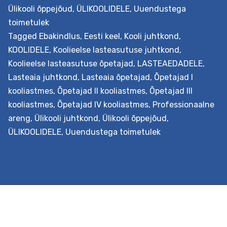
Ülikooli õppejõud
,
ÜLIKOOLIDELE
,
Uuendustega
toimetulek
Tagged
Ebakindlus
,
Eesti keel
,
Kooli juhtkond
,
KOOLIDELE
,
Koolieelse lasteasutuse juhtkond
,
Koolieelse lasteasutuse õpetajad
,
LASTEAEDADELE
,
Lasteaia juhtkond
,
Lasteaia õpetajad
,
Õpetajad I
kooliastmes
,
Õpetajad II kooliastmes
,
Õpetajad III
kooliastmes
,
Õpetajad IV kooliastmes
,
Professionaalne
areng
,
Ülikooli juhtkond
,
Ülikooli õppejõud
,
ÜLIKOOLIDELE
,
Uuendustega toimetulek