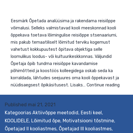
Fil
õppekavast, oskab ta kavandada…
Continue reading
hum
ja
sot
Published
mai 21, 2021
Kategoorias
Aktiivõppe meetodid
,
Eesti keel
,
KOOLIDELE
,
Lõimitud õpe
,
Motivatsiooni tõstmine
,
Õpetajad II kooliastmes
,
Õpetajad III kooliastmes
,