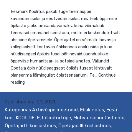
Eesmärk Koolitus pakub tuge teemaõppe
kavandamiseks ja eestvedamiseks, mis teeb õppimise
Published
mai 21, 2021
õpilaste jaoks arusaadavamaks, kuna võimaldab
Kategoorias
Aktiivõppe meetodid
,
Ebakindlus
,
Eesti
teemasid omavahel seostada, mitte ei keskendu kitsal
keel
,
KOOLIDELE
,
Lõimitud õpe
,
Motivatsiooni tõstmine
,
ühe aine õpetamisele. Õpetajatel on võimalik loovas ja
kollegiaalselt toetavas õhkkonnas analüüsida ja luua
Õpetajad II kooliastmes
,
Õpetajad III kooliastmes
,