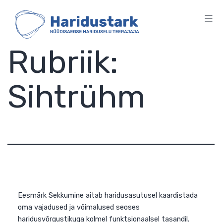
HARIDUSTARK
Skip
to
content
Rubriik:
Sihtrühm
Eesmärk Sekkumine aitab haridusasutusel kaardistada