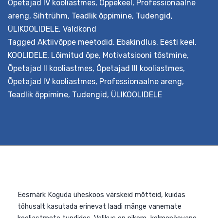
nüüdisaegsel õpikäsitusel põhinevaid uuenduslikke
Õpetajad IV kooliastmes
,
Õppekeel
,
Professionaalne
õppeviise humanitaar- ja sotsiaalainetes. Väljundid
areng
,
Sihtrühm
,
Teadlik õppimine
,
Tudengid
,
Õpetaja õpib nüüdisaegsest õpikäsitusest lähtuvalt
ÜLIKOOLIDELE
,
Valdkond
planeerima lõimingulist õpistsenaariumi. Ta…
Continue
Tagged
Aktiivõppe meetodid
,
Ebakindlus
,
Eesti keel
,
Lõiminguliste
reading
KOOLIDELE
,
Lõimitud õpe
,
Motivatsiooni tõstmine
,
õpistsenaariumite
Õpetajad II kooliastmes
,
Õpetajad III kooliastmes
,
loomine
Õpetajad IV kooliastmes
,
Professionaalne areng
,
ja
Teadlik õppimine
,
Tudengid
,
ÜLIKOOLIDELE
kohandamine