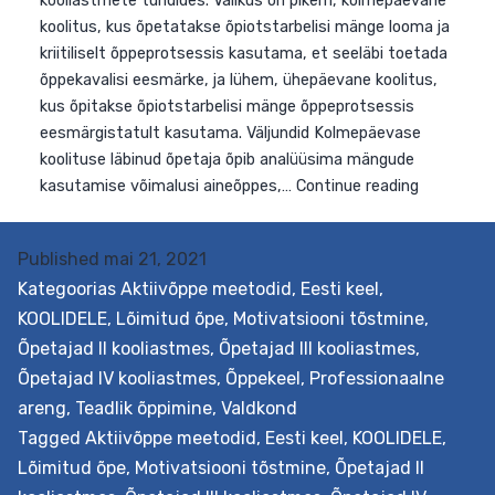
Published
mai 21, 2021
Kategoorias
Aktiivõppe meetodid
,
Eesti keel
,
KOOLIDELE
,
Lõimitud õpe
,
Motivatsiooni tõstmine
,
Eesmärk Koguda üheskoos värskeid mõtteid, kuidas
Õpetajad II kooliastmes
,
Õpetajad III kooliastmes
,
tõhusalt kasutada erinevat laadi mänge vanemate
Õpetajad IV kooliastmes
,
Õppekeel
,
Professionaalne
kooliastmete tundides. Valikus on pikem, kolmepäevan
areng
,
Teadlik õppimine
,
Valdkond
koolitus, kus õpetatakse õpiotstarbelisi mänge looma j
Tagged
Aktiivõppe meetodid
,
Eesti keel
,
KOOLIDELE
,
kriitiliselt õppeprotsessis kasutama, et seeläbi toetad
Lõimitud õpe
,
Motivatsiooni tõstmine
,
Õpetajad II
õppekavalisi eesmärke, ja lühem, ühepäevane koolitus,