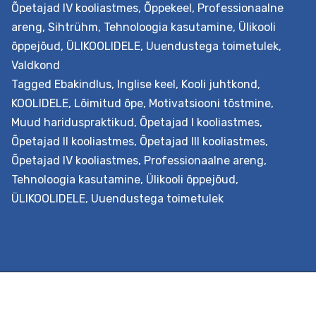
Õpetajad IV kooliastmes
,
Õppekeel
,
Professionaalne
määramatusega
areng
,
Sihtrühm
,
Tehnoloogia kasutamine
,
Ülikooli
tehnoloogia
õppejõud
,
ÜLIKOOLIDELE
,
Uuendustega toimetulek
,
rakendamisel
Valdkond
(inglise
Tagged
Ebakindlus
,
Inglise keel
,
Kooli juhtkond
,
keeles)
KOOLIDELE
,
Lõimitud õpe
,
Motivatsiooni tõstmine
,
Muud hariduspraktikud
,
Õpetajad I kooliastmes
,
Õpetajad II kooliastmes
,
Õpetajad III kooliastmes
,
Õpetajad IV kooliastmes
,
Professionaalne areng
,
Tehnoloogia kasutamine
,
Ülikooli õppejõud
,
ÜLIKOOLIDELE
,
Uuendustega toimetulek