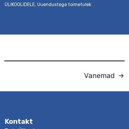
ÜLIKOOLIDELE
,
Uuendustega toimetulek
Eesmärk See hindamisteenus aitab määrata asutuse
uuendusmeelsuse taseme, tuvastada
arenguvajaduse(d) ja kavandada edasist tegevust,
kasutades selleks sisehindamisele suunatud kootsingu
ja küsimustikku, mida on võimalik kollektiivil või
Postituste
Vanemad
juhtkonnal iseseisvalt täita. Protsessi jooksul on toeks
leheküljendus
haridusuuenduse spetsialist. Väljundid Haridusasutus
saab teada oma arenguvajadused ja sellest lähtuvalt
kavandada valitud muutuse kavandamise ja elluviimise
protsessi. Soovi korral koostatakse seejärel…
Continue
Haridusasutuse
reading
Kontakt
uuendusmeelsuse