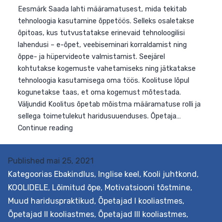
Eesmärk Saada lahti määramatusest, mida tekitab
tehnoloogia kasutamine õppetöös. Selleks osaletakse
õpitoas, kus tutvustatakse erinevaid tehnoloogilisi
lahendusi – e-õpet, veebiseminari korraldamist ning
õppe- ja hüpervideote valmistamist. Seejärel
kohtutakse kogemuste vahetamiseks ning jätkatakse
Published
mai 25, 2021
tehnoloogia kasutamisega oma töös. Koolituse lõpul
Kategoorias
Ebakindlus
,
Inglise keel
,
Kooli juhtkond
,
kogunetakse taas, et oma kogemust mõtestada.
KOOLIDELE
,
Lõimitud õpe
,
Motivatsiooni tõstmine
,
Väljundid Koolitus õpetab mõistma määramatuse rolli j
Muud hariduspraktikud
,
Õpetajad I kooliastmes
,
sellega toimetulekut haridusuuenduses. Õpetaja…
Õpetajad II kooliastmes
,
Õpetajad III kooliastmes
,
Toimetulek
Continue reading