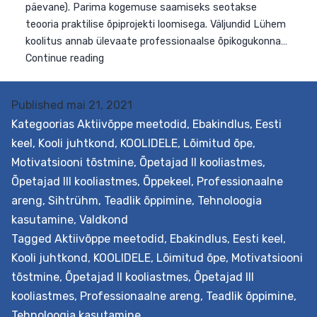
Published
mai 21, 2021
Kategoorias
Aktiivõppe meetodid
,
Ebakindlus
,
Eesti
keel
,
Kooli juhtkond
,
KOOLIDELE
,
Lõimitud õpe
,
Motivatsiooni tõstmine
,
Õpetajad II kooliastmes
,
Õpetajad III kooliastmes
,
Õppekeel
,
Professionaalne
areng
,
Sihtrühm
,
Teadlik õppimine
,
Tehnoloogia
kasutamine
,
Valdkond
Tagged
Aktiivõppe meetodid
,
Ebakindlus
,
Eesti keel
,
Kooli juhtkond
,
KOOLIDELE
,
Lõimitud õpe
,
Motivatsiooni
tõstmine
,
Õpetajad II kooliastmes
,
Õpetajad III
kooliastmes
,
Professionaalne areng
,
Teadlik õppimine
,
Tehnoloogia kasutamine