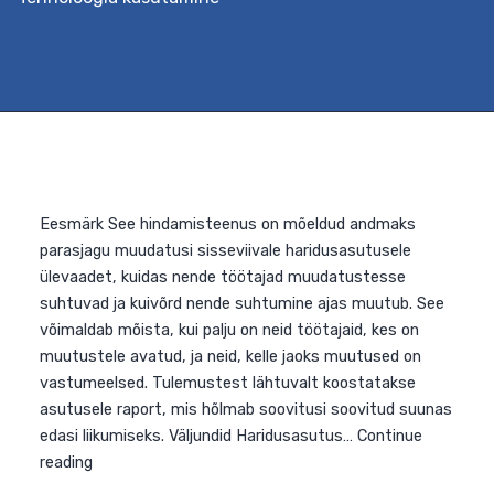
Eesmärk See toetuspakett on loodud abistamaks
üldhariduskoolide meeskondi lõimitud õppe rakendamise
täpsemalt loodus-, täppisteaduste ja tehnoloogia
valdkonna lõimimisel teiste valdkondadega, näiteks
kunsti-, disaini- ja humanitaarainetega. Selleks
kaardistatakse kootsingupõhisel kohtumisel
koolimeeskonna vajadused ja valitakse sobiv
koolitusformaat (lühem 3-päevane või pikem 5-
päevane). Parima kogemuse saamiseks seotakse
teooria praktilise õpiprojekti loomisega. Väljundid Lühe
koolitus annab ülevaate professionaalse õpikogukonna
STEAM-
Continue reading
lõimingut
toetavate
õpiringide
loomine