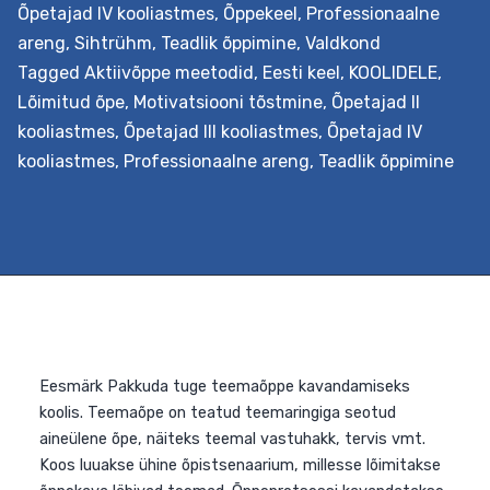
Õpetajad IV kooliastmes
,
Õppekeel
,
Professionaalne
areng
,
Sihtrühm
,
Teadlik õppimine
,
Valdkond
Tagged
Aktiivõppe meetodid
,
Eesti keel
,
KOOLIDELE
,
Lõimitud õpe
,
Motivatsiooni tõstmine
,
Õpetajad II
kooliastmes
,
Õpetajad III kooliastmes
,
Õpetajad IV
Eesmärk Õpetada analüüsima ja rakendama reisiõppe
kooliastmes
,
Professionaalne areng
,
Teadlik õppimine
võimalusi. Selleks valmistavad kooli meeskonnad kooli
õppekava toetava lõimingulise reisiõppe stsenaariumi,
mis pakub temaatiliselt lõimitud terviku kogemust
vahetust kokkupuutest õpitava objektiga selle
loomulikus loodus- või kultuurikeskkonnas. Väljundid
Õpetaja õpib tundma reisiõppe kavandamise
põhimõtteid ja koostöös kolleegidega oskab seda ka
korraldada, lähtudes seejuures oma kooli õppekavast ja
nüüdisaegsest õpikäsitusest. Lisaks…
Continue reading