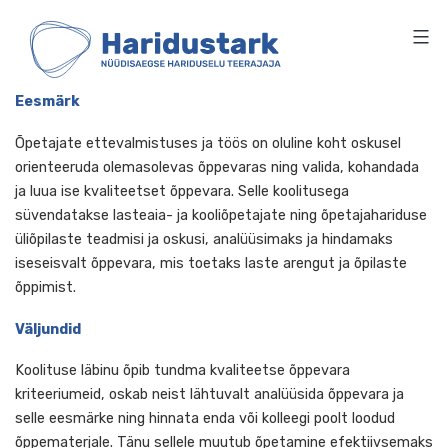
HARIDUSTARK
Skip
to
content
Eesmärk
Õpetajate ettevalmistuses ja töös on oluline koht oskusel
orienteeruda olemasolevas õppevaras ning valida, kohand
ja luua ise kvaliteetset õppevara. Selle koolitusega
süvendatakse lasteaia- ja kooliõpetajate ning õpetajahari
üliõpilaste teadmisi ja oskusi, analüüsimaks ja hindamaks
iseseisvalt õppevara, mis toetaks laste arengut ja õpilast
õppimist.
Väljundid
Koolituse läbinu õpib tundma kvaliteetse õppevara
kriteeriumeid, oskab neist lähtuvalt analüüsida õppevara j