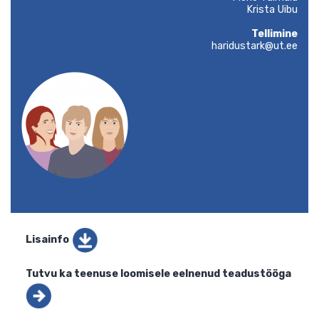
3000€
Läbivii
Heily Le
Merle Taim
Krista U
Tellim
haridustark@ut