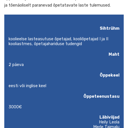
selle eesmärke ning hinnata enda või kolleegi poolt loodud
õppematerjale. Tänu sellele muutub õpetamine efektiivs
ja tõenäoliselt paranevad õpetatavate laste tulemused.
Sihtrü
koolieelse lasteasutuse õpetajad, kooliõpetajad I ja II
kooliastmes, õpetajahariduse tudengid
Ma
2 päeva
Õppeke
eesti või inglise keel
Õppeteenusta