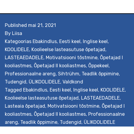
Lisainfo
Tutvu ka teenuse loomisele eelnenud teadustöög
Published
mai 21, 2021
By
Liisa
Kategoorias
Ebakindlus
,
Eesti keel
,
Inglise keel
,
KOOLIDELE
,
Koolieelse lasteasutuse õpetajad
,
LASTEAEDADELE
,
Motivatsiooni tõstmine
,
Õpetajad I
kooliastmes
,
Õpetajad II kooliastmes
,
Õppekeel
,
Professionaalne areng
,
Sihtrühm
,
Teadlik õppimine
,
Tudengid
,
ÜLIKOOLIDELE
,
Valdkond
Tagged
Ebakindlus
,
Eesti keel
,
Inglise keel
,
KOOLIDELE
,
Koolieelse lasteasutuse õpetajad
,
LASTEAEDADELE
,
Lasteaia õpetajad
,
Motivatsiooni tõstmine
,
Õpetajad I
kooliastmes
,
Õpetajad II kooliastmes
,
Professionaalne
areng
,
Teadlik õppimine
,
Tudengid
,
ÜLIKOOLIDELE