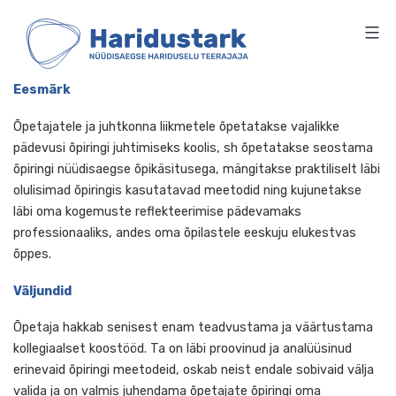
HARIDUSTARK
Skip
to
content
Eesmärk
Õpetajatele ja juhtkonna liikmetele õpetatakse vajalikke
pädevusi õpiringi juhtimiseks koolis, sh õpetatakse seost
õpiringi nüüdisaegse õpikäsitusega, mängitakse praktiliselt
olulisimad õpiringis kasutatavad meetodid ning kujunetaks
läbi oma kogemuste reflekteerimise pädevamaks
professionaaliks, andes oma õpilastele eeskuju elukestvas
õppes.
Väljundid
Õpetaja hakkab senisest enam teadvustama ja väärtust
kollegiaalset koostööd. Ta on läbi proovinud ja analüüsinud