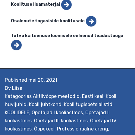
Lisainfo
Koolituse lisamaterjal
Osalenute tagasiside koolitusele
Published
mai 20, 2021
Tutvu ka teenuse loomisele eelnenud teadustöög
By
Liisa
Kategoorias
Aktiivõppe meetodid
,
Eesti keel
,
Kooli
huvijuhid
,
Kooli juhtkond
,
Kooli tugispetsialistid
,
KOOLIDELE
,
Õpetajad I kooliastmes
,
Õpetajad II
kooliastmes
,
Õpetajad III kooliastmes
,
Õpetajad IV
kooliastmes
,
Õppekeel
,
Professionaalne areng
,