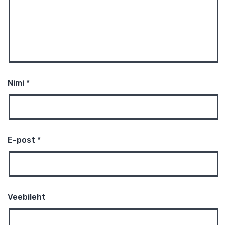
Sinu e-postiaadressi ei avaldata.
Nõutavad väljad on
tähistatud
*
-ga
Kommenteeri
*
Nimi
*