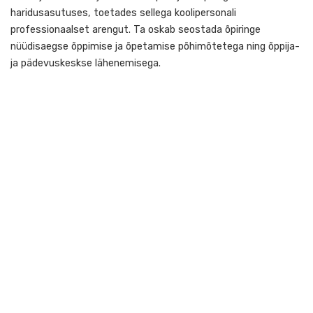
erinevaid õpiringi meetodeid, oskab neist endale sobivaid v
valida ja on valmis juhendama õpetajate õpiringi oma
haridusasutuses, toetades sellega koolipersonali
professionaalset arengut. Ta oskab seostada õpiringe
nüüdisaegse õppimise ja õpetamise põhimõtetega ning õpp
ja pädevuskeskse lähenemisega.
Siht
õpetajad kõigis kooliastmetes, kooli juhtkond, tugispetsiali
ja huvijuhid
4 või 5 päeva (7 x 45 min/p)
Õppe