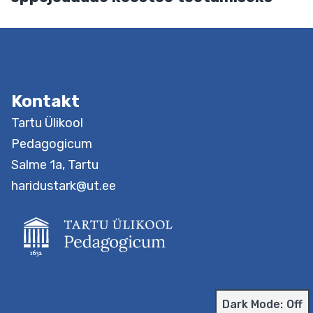
Kontakt
Previous post
Sissejuhatus mitmekultuurilisse
haridusse (eesti või inglise keeles)
Next post
Õpiringi juhtimine kõrgkooli
õppejõudude koostöö toetamiseks
Dark Mode: