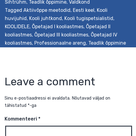
Sihtrühm
,
Teadlik õppimine
,
Valdkond
Tagged
Aktiivõppe meetodid
,
Eesti keel
,
Kooli
huvijuhid
,
Kooli juhtkond
,
Kooli tugispetsialistid
,
KOOLIDELE
,
Õpetajad I kooliastmes
,
Õpetajad II
kooliastmes
,
Õpetajad III kooliastmes
,
Õpetajad IV
kooliastmes
,
Professionaalne areng
,
Teadlik õppimine
Leave a comment