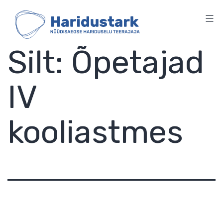
HARIDUSTARK
Skip
to
content
Silt:
Õpetajad
IV
kooliastmes