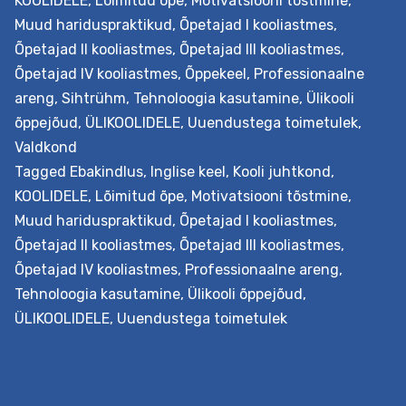
KOOLIDELE
,
Lõimitud õpe
,
Motivatsiooni tõstmine
,
Väljundid Koolitus õpetab mõistma määramatuse rolli j
Muud hariduspraktikud
,
Õpetajad I kooliastmes
,
sellega toimetulekut haridusuuenduses. Õpetaja…
Õpetajad II kooliastmes
,
Õpetajad III kooliastmes
,
Toimetulek
Continue reading
Õpetajad IV kooliastmes
,
Õppekeel
,
Professionaalne
määramatusega
areng
,
Sihtrühm
,
Tehnoloogia kasutamine
,
Ülikooli
tehnoloogia
õppejõud
,
ÜLIKOOLIDELE
,
Uuendustega toimetulek
,
rakendamisel
Valdkond
(inglise
Tagged
Ebakindlus
,
Inglise keel
,
Kooli juhtkond
,
keeles)
KOOLIDELE
,
Lõimitud õpe
,
Motivatsiooni tõstmine
,
Muud hariduspraktikud
,
Õpetajad I kooliastmes
,
Õpetajad II kooliastmes
,
Õpetajad III kooliastmes
,
Õpetajad IV kooliastmes
,
Professionaalne areng
,
Tehnoloogia kasutamine
,
Ülikooli õppejõud
,
ÜLIKOOLIDELE
,
Uuendustega toimetulek