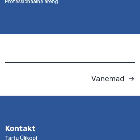
Professionaalne areng
Postituste
Vanemad
leheküljendus
Eesmärk Pakutakse teadmisi, kuidas suurendada
õpilaste motivatsiooni koolitundides. Osalejatele
antakse ülevaade kaasaegsetest
Kontakt
motivatsiooniteooriatest, tutvustatakse õpetaja