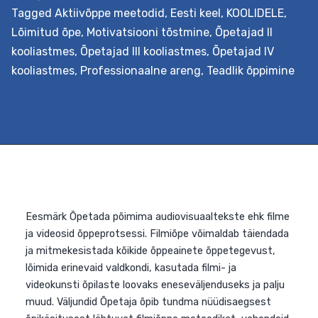
koolitus, kus õpetatakse õpiotstarbelisi mänge looma j
Tagged
Aktiivõppe meetodid
,
Eesti keel
,
KOOLIDELE
,
kriitiliselt õppeprotsessis kasutama, et seeläbi toetad
Lõimitud õpe
,
Motivatsiooni tõstmine
,
Õpetajad II
õppekavalisi eesmärke, ja lühem, ühepäevane koolitus,
kooliastmes
,
Õpetajad III kooliastmes
,
Õpetajad IV
kus õpitakse õpiotstarbelisi mänge õppeprotsessis
kooliastmes
,
Professionaalne areng
,
Teadlik õppimine
eesmärgistatult kasutama. Väljundid Kolmepäevase
koolituse läbinud õpetaja õpib analüüsima mängude
Män
kasutamise võimalusi aineõppes,…
Continue reading
õpe
van
koo
hum
ja
sot