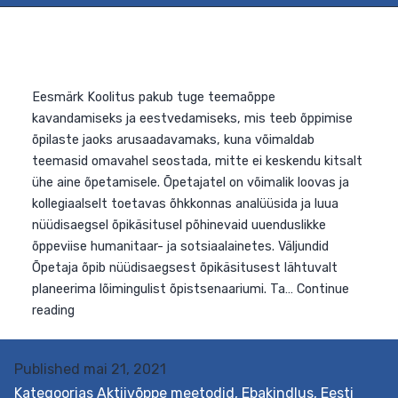
Eesmärk Koolitus pakub tuge teemaõppe
kavandamiseks ja eestvedamiseks, mis teeb õppimise
Published
mai 21, 2021
õpilaste jaoks arusaadavamaks, kuna võimaldab
Kategoorias
Aktiivõppe meetodid
,
Ebakindlus
,
Eesti