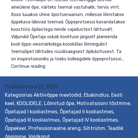
Published
mai 21, 2021
Kategoorias
Aktiivõppe meetodid
,
Ebakindlus
,
Eesti
keel
,
KOOLIDELE
,
Lõimitud õpe
,
Motivatsiooni tõstmine
,
Õpetajad I kooliastmes
,
Õpetajad II kooliastmes
,
Õpetajad III kooliastmes
,
Õpetajad IV kooliastmes
,
Õppekeel
,
Professionaalne areng
,
Sihtrühm
,
Teadlik
õppimine
,
Valdkond