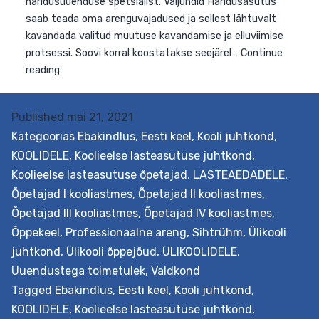
suurendamine
Published
mai 21, 2021
Kategoorias
Ebakindlus
,
Eesti keel
,
Kooli juhtkond
,
KOOLIDELE
,
Koolieelse lasteasutuse juhtkond
,
Koolieelse lasteasutuse õpetajad
,
LASTEAEDADELE
,
Õpetajad I kooliastmes
,
Õpetajad II kooliastmes
,
Õpetajad III kooliastmes
,
Õpetajad IV kooliastmes
,
Õppekeel
,
Professionaalne areng
,
Sihtrühm
,
Ülikooli
juhtkond
,
Ülikooli õppejõud
,
ÜLIKOOLIDELE
,
Uuendustega toimetulek
,
Valdkond
Tagged
Ebakindlus
,
Eesti keel
,
Kooli juhtkond
,
KOOLIDELE
,
Koolieelse lasteasutuse juhtkond
,