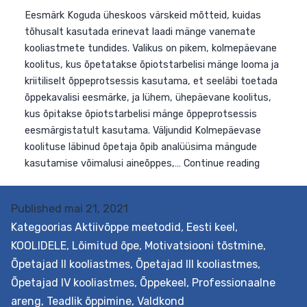
Published
mai 21, 2021
Kategoorias
Aktiivõppe meetodid
,
Eesti keel
,
KOOLIDELE
,
Lõimitud õpe
,
Motivatsiooni tõstmine
,
Eesmärk Koguda üheskoos värskeid mõtteid, kuidas
Õpetajad II kooliastmes
,
Õpetajad III kooliastmes
,
tõhusalt kasutada erinevat laadi mänge vanemate
Õpetajad IV kooliastmes
,
Õppekeel
,
Professionaalne
kooliastmete tundides. Valikus on pikem, kolmepäevan
areng
,
Teadlik õppimine
,
Valdkond