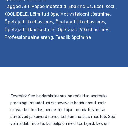
Tagged
Aktiivõppe meetodid
,
Ebakindlus
,
Eesti keel
,
KOOLIDELE
,
Lõimitud õpe
,
Motivatsiooni tõstmine
,
Õpetajad I kooliastmes
,
Õpetajad II kooliastmes
,
Õpetajad III kooliastmes
,
Õpetajad IV kooliastmes
,
Eesmärk Pakkuda tuge teemaõppe kavandamiseks
Professionaalne areng
,
Teadlik õppimine
koolis. Teemaõpe on teatud teemaringiga seotud
aineülene õpe, näiteks teemal vastuhakk, tervis vmt.
Koos luuakse ühine õpistsenaarium, millesse lõimitakse
õppekava läbivad teemad. Õppeprotsessi kavandataks
koostöös õpilastega nende vajadustest lähtuvalt.
Väljundid Õpetaja oskab koolituse järgselt planeerida
kooli õppe-eesmärkidega kooskõlas lõimingulist
teemaõpet lähtudes nüüdisaegsest õpikäsitusest. Ta
on inspiratsiooniks ja toeks kolleegidele õppeprotsessi…
Teemaõppe
Continue reading
kavandamine
koolis