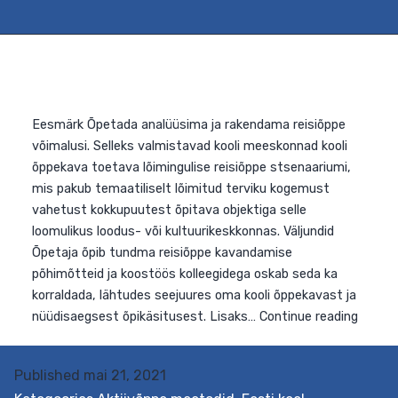
õpikäsitusest lähtuvat filmiõppe metoodikat, vahendei
ja võtteid ning võimalusi selle lõiminguliseks
rakendamiseks õppetöös. Lähtudes oma kooli
Fil
õppekavast, oskab ta kavandada…
Continue reading
hum
ja
sot
Published
mai 21, 2021