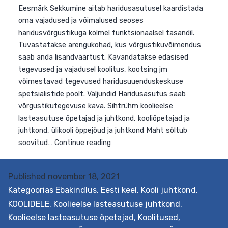
Eesmärk Sekkumine aitab haridusasutusel kaardistada
oma vajadused ja võimalused seoses
haridusvõrgustikuga kolmel funktsionaalsel tasandil.
Tuvastatakse arengukohad, kus võrgustikuvõimendus
saab anda lisandväärtust. Kavandatakse edasised
tegevused ja vajadusel koolitus, kootsing jm
võimestavad tegevused haridusuuenduskeskuse
spetsialistide poolt. Väljundid Haridusasutus saab
võrgustikutegevuse kava. Sihtrühm koolieelse
lasteasutuse õpetajad ja juhtkond, kooliõpetajad ja
juhtkond, ülikooli õppejõud ja juhtkond Maht sõltub
Published
november 18, 2021
Võrgustikuvõimekuse
soovitud…
Continue reading
Kategoorias
Ebakindlus
,
Eesti keel
,
Kooli juhtkond
,
kompassi
KOOLIDELE
,
Koolieelse lasteasutuse juhtkond
,
toetuspakett
Koolieelse lasteasutuse õpetajad
,
Koolitused
,