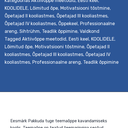
Kategoorias
Aktiivõppe meetodid
,
Eesti keel
,
KOOLIDELE
,
Lõimitud õpe
,
Motivatsiooni tõstmine
,
Õpetajad II kooliastmes
,
Õpetajad III kooliastmes
,
Õpetajad IV kooliastmes
,
Õppekeel
,
Professionaalne
areng
,
Sihtrühm
,
Teadlik õppimine
,
Valdkond
Tagged
Aktiivõppe meetodid
,
Eesti keel
,
KOOLIDELE
,
Lõimitud õpe
,
Motivatsiooni tõstmine
,
Õpetajad II
kooliastmes
,
Õpetajad III kooliastmes
,
Õpetajad IV
Eesmärk Õpetada analüüsima ja rakendama reisiõppe
kooliastmes
,
Professionaalne areng
,
Teadlik õppimine
võimalusi. Selleks valmistavad kooli meeskonnad kooli
õppekava toetava lõimingulise reisiõppe stsenaariumi,
mis pakub temaatiliselt lõimitud terviku kogemust
vahetust kokkupuutest õpitava objektiga selle
loomulikus loodus- või kultuurikeskkonnas. Väljundid
Õpetaja õpib tundma reisiõppe kavandamise
põhimõtteid ja koostöös kolleegidega oskab seda ka
korraldada, lähtudes seejuures oma kooli õppekavast ja
nüüdisaegsest õpikäsitusest. Lisaks…
Continue reading