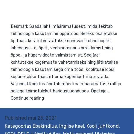
Eesmärk Saada lahti määramatusest, mida tekitab
tehnoloogia kasutamine õppetöös. Selleks osaletakse
õpitoas, kus tutvustatakse erinevaid tehnoloogilisi
lahendusi – e-õpet, veebiseminari korraldamist ning
õppe- ja hüpervideote valmistamist. Seejärel
kohtutakse kogemuste vahetamiseks ning jätkatakse
Published
mai 25, 2021
tehnoloogia kasutamisega oma töös. Koolituse lõpul
Kategoorias
Ebakindlus
,
Inglise keel
,
Kooli juhtkond
,
kogunetakse taas, et oma kogemust mõtestada.