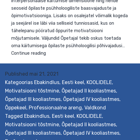
Haridusasutuse
reading
uuendusmeelsuse
hindamise
ja
arengu
suunamise
pakett
Published
mai 21, 2021
Kategoorias
Ebakindlus
,
Eesti keel
,
KOOLIDELE
,
Motivatsiooni tõstmine
,
Õpetajad II kooliastmes
,
Õpetajad III kooliastmes
,
Õpetajad IV kooliastmes
,
Õppekeel
,
Professionaalne areng
,
Valdkond
Tagged
Ebakindlus
,
Eesti keel
,
KOOLIDELE
,
Motivatsiooni tõstmine
,
Õpetajad II kooliastmes
,
Õpetajad III kooliastmes
,
Õpetajad IV kooliastmes
,