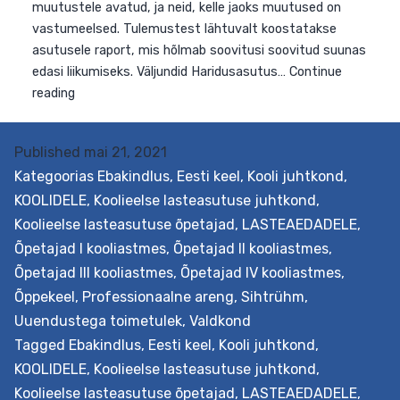
Published
mai 21, 2021
Kategoorias
Ebakindlus
,
Eesti keel
,
Kooli juhtkond
,
KOOLIDELE
,
Koolieelse lasteasutuse juhtkond
,
Koolieelse lasteasutuse õpetajad
,
LASTEAEDADELE
,
Õpetajad I kooliastmes
,
Õpetajad II kooliastmes
,
Õpetajad III kooliastmes
,
Õpetajad IV kooliastmes
,
Õppekeel
,
Professionaalne areng
,
Sihtrühm
,
Uuendustega toimetulek
,
Valdkond
Tagged
Ebakindlus
,
Eesti keel
,
Kooli juhtkond
,
KOOLIDELE
,
Koolieelse lasteasutuse juhtkond
,
Koolieelse lasteasutuse õpetajad
,
LASTEAEDADELE
,