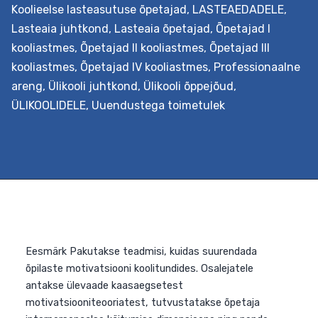
Koolieelse lasteasutuse õpetajad
,
LASTEAEDADELE
,
Lasteaia juhtkond
,
Lasteaia õpetajad
,
Õpetajad I
kooliastmes
,
Õpetajad II kooliastmes
,
Õpetajad III
kooliastmes
,
Õpetajad IV kooliastmes
,
Professionaalne
areng
,
Ülikooli juhtkond
,
Ülikooli õppejõud
,
ÜLIKOOLIDELE
,
Uuendustega toimetulek
Eesmärk See hindamisteenus aitab määrata asutuse
uuendusmeelsuse taseme, tuvastada
arenguvajaduse(d) ja kavandada edasist tegevust,
kasutades selleks sisehindamisele suunatud kootsingu
ja küsimustikku, mida on võimalik kollektiivil või
juhtkonnal iseseisvalt täita. Protsessi jooksul on toeks
haridusuuenduse spetsialist. Väljundid Haridusasutus
saab teada oma arenguvajadused ja sellest lähtuvalt
kavandada valitud muutuse kavandamise ja elluviimise
protsessi. Soovi korral koostatakse seejärel…
Continue