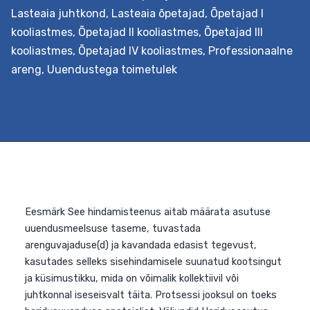
Lasteaia juhtkond
,
Lasteaia õpetajad
,
Õpetajad I
kooliastmes
,
Õpetajad II kooliastmes
,
Õpetajad III
kooliastmes
,
Õpetajad IV kooliastmes
,
Professionaalne
areng
,
Uuendustega toimetulek
Eesmärk See hindamisteenus on mõeldud andmaks
parasjagu muudatusi sisseviivale haridusasutusele
ülevaadet, kuidas nende töötajad muudatustesse
suhtuvad ja kuivõrd nende suhtumine ajas muutub. See
võimaldab mõista, kui palju on neid töötajaid, kes on
muutustele avatud, ja neid, kelle jaoks muutused on
vastumeelsed. Tulemustest lähtuvalt koostatakse
asutusele raport, mis hõlmab soovitusi soovitud suuna
edasi liikumiseks. Väljundid Haridusasutus…
Continue
Muutuste
reading
vastuvõtlikkuse
mõõtmine
ja