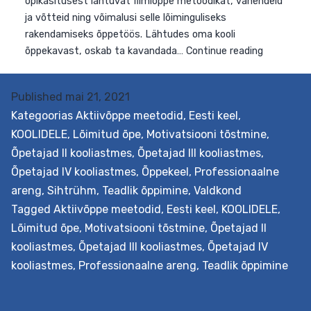
Published
mai 21, 2021
Kategoorias
Aktiivõppe meetodid
,
Eesti keel
,
KOOLIDELE
,
Lõimitud õpe
,
Motivatsiooni tõstmine
,
Õpetajad II kooliastmes
,
Õpetajad III kooliastmes
,
Õpetajad IV kooliastmes
,
Õppekeel
,
Professionaalne
areng
,
Sihtrühm
,
Teadlik õppimine
,
Valdkond
Eesmärk Õpetada põimima audiovisuaaltekste ehk film
Tagged
Aktiivõppe meetodid
,
Eesti keel
,
KOOLIDELE
,
ja videosid õppeprotsessi. Filmiõpe võimaldab täiendad
Lõimitud õpe
,
Motivatsiooni tõstmine
,
Õpetajad II
ja mitmekesistada kõikide õppeainete õppetegevust,
kooliastmes
,
Õpetajad III kooliastmes
,
Õpetajad IV
lõimida erinevaid valdkondi, kasutada filmi- ja
kooliastmes
,
Professionaalne areng
,
Teadlik õppimine
videokunsti õpilaste loovaks eneseväljenduseks ja palju
muud. Väljundid Õpetaja õpib tundma nüüdisaegsest