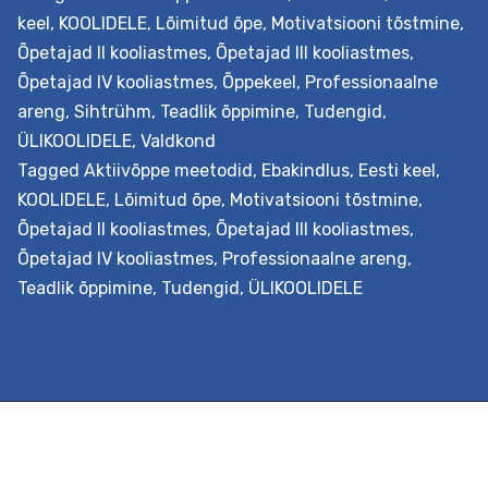
teemasid omavahel seostada, mitte ei keskendu kitsal
keel
,
KOOLIDELE
,
Lõimitud õpe
,
Motivatsiooni tõstmine
,
ühe aine õpetamisele. Õpetajatel on võimalik loovas ja
Õpetajad II kooliastmes
,
Õpetajad III kooliastmes
,
kollegiaalselt toetavas õhkkonnas analüüsida ja luua
Õpetajad IV kooliastmes
,
Õppekeel
,
Professionaalne
nüüdisaegsel õpikäsitusel põhinevaid uuenduslikke
areng
,
Sihtrühm
,
Teadlik õppimine
,
Tudengid
,
õppeviise humanitaar- ja sotsiaalainetes. Väljundid
ÜLIKOOLIDELE
,
Valdkond
Õpetaja õpib nüüdisaegsest õpikäsitusest lähtuvalt
Tagged
Aktiivõppe meetodid
,
Ebakindlus
,
Eesti keel
,
planeerima lõimingulist õpistsenaariumi. Ta…
Continue
KOOLIDELE
,
Lõimitud õpe
,
Motivatsiooni tõstmine
,
Lõiminguliste
reading
Õpetajad II kooliastmes
,
Õpetajad III kooliastmes
,
õpistsenaariumite
Õpetajad IV kooliastmes
,
Professionaalne areng
,
loomine
Teadlik õppimine
,
Tudengid
,
ÜLIKOOLIDELE
ja
kohandamine