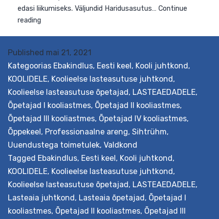
toetavate
õpiringide
loomine
üldhariduskoolis
Published
mai 21, 2021
Kategoorias
Ebakindlus
,
Eesti keel
,
Kooli juhtkond
,
KOOLIDELE
,
Koolieelse lasteasutuse juhtkond
,
Koolieelse lasteasutuse õpetajad
,
LASTEAEDADELE
,
Õpetajad I kooliastmes
,
Õpetajad II kooliastmes
,
Õpetajad III kooliastmes
,
Õpetajad IV kooliastmes
,
Õppekeel
,
Professionaalne areng
,
Sihtrühm
,
Uuendustega toimetulek
,
Valdkond
Tagged
Ebakindlus
,
Eesti keel
,
Kooli juhtkond
,
KOOLIDELE
,
Koolieelse lasteasutuse juhtkond
,
Koolieelse lasteasutuse õpetajad
,
LASTEAEDADELE
,
Lasteaia juhtkond
,
Lasteaia õpetajad
,
Õpetajad I
kooliastmes
,
Õpetajad II kooliastmes
,
Õpetajad III