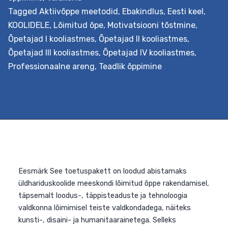
Tagged
Aktiivõppe meetodid
,
Ebakindlus
,
Eesti keel
,
KOOLIDELE
,
Lõimitud õpe
,
Motivatsiooni tõstmine
,
Õpetajad I kooliastmes
,
Õpetajad II kooliastmes
,
Õpetajad III kooliastmes
,
Õpetajad IV kooliastmes
,
Eesmärk Pakkuda tuge teemaõppe kavandamiseks
Professionaalne areng
,
Teadlik õppimine
koolis. Teemaõpe on teatud teemaringiga seotud
aineülene õpe, näiteks teemal vastuhakk, tervis vmt.
Koos luuakse ühine õpistsenaarium, millesse lõimitakse
õppekava läbivad teemad. Õppeprotsessi kavandataks
koostöös õpilastega nende vajadustest lähtuvalt.
Väljundid Õpetaja oskab koolituse järgselt planeerida
kooli õppe-eesmärkidega kooskõlas lõimingulist
teemaõpet lähtudes nüüdisaegsest õpikäsitusest. Ta
on inspiratsiooniks ja toeks kolleegidele õppeprotsessi…
Teemaõppe
Continue reading
kavandamine
koolis