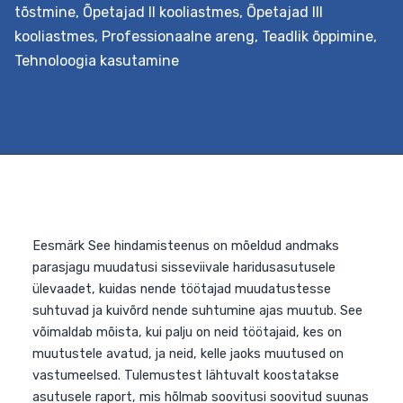
tõstmine
,
Õpetajad II kooliastmes
,
Õpetajad III
kooliastmes
,
Professionaalne areng
,
Teadlik õppimine
,
Tehnoloogia kasutamine
Eesmärk See toetuspakett on loodud abistamaks
üldhariduskoolide meeskondi lõimitud õppe rakendamise
täpsemalt loodus-, täppisteaduste ja tehnoloogia
valdkonna lõimimisel teiste valdkondadega, näiteks
kunsti-, disaini- ja humanitaarainetega. Selleks
kaardistatakse kootsingupõhisel kohtumisel
koolimeeskonna vajadused ja valitakse sobiv
koolitusformaat (lühem 3-päevane või pikem 5-
päevane). Parima kogemuse saamiseks seotakse
teooria praktilise õpiprojekti loomisega. Väljundid Lühe
koolitus annab ülevaate professionaalse õpikogukonna
STEAM-
Continue reading
lõimingut