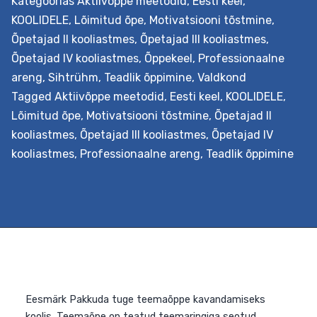
Kategoorias
Aktiivõppe meetodid
,
Eesti keel
,
KOOLIDELE
,
Lõimitud õpe
,
Motivatsiooni tõstmine
,
Õpetajad II kooliastmes
,
Õpetajad III kooliastmes
,
Õpetajad IV kooliastmes
,
Õppekeel
,
Professionaalne
areng
,
Sihtrühm
,
Teadlik õppimine
,
Valdkond
Tagged
Aktiivõppe meetodid
,
Eesti keel
,
KOOLIDELE
,
Lõimitud õpe
,
Motivatsiooni tõstmine
,
Õpetajad II
kooliastmes
,
Õpetajad III kooliastmes
,
Õpetajad IV
Eesmärk Õpetada analüüsima ja rakendama reisiõppe
kooliastmes
,
Professionaalne areng
,
Teadlik õppimine
võimalusi. Selleks valmistavad kooli meeskonnad kooli
õppekava toetava lõimingulise reisiõppe stsenaariumi,
mis pakub temaatiliselt lõimitud terviku kogemust
vahetust kokkupuutest õpitava objektiga selle
loomulikus loodus- või kultuurikeskkonnas. Väljundid
Õpetaja õpib tundma reisiõppe kavandamise
põhimõtteid ja koostöös kolleegidega oskab seda ka
korraldada, lähtudes seejuures oma kooli õppekavast ja
nüüdisaegsest õpikäsitusest. Lisaks…
Continue reading