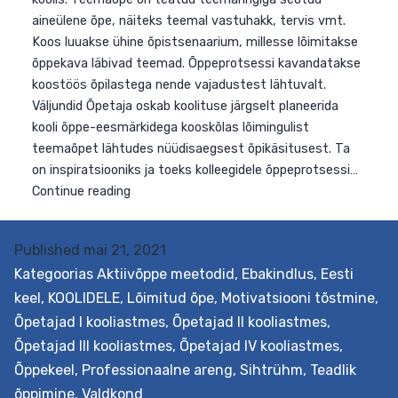
Published
mai 21, 2021
Kategoorias
Aktiivõppe meetodid
,
Ebakindlus
,
Eesti
keel
,
KOOLIDELE
,
Lõimitud õpe
,
Motivatsiooni tõstmine
,
Õpetajad I kooliastmes
,
Õpetajad II kooliastmes
,
Õpetajad III kooliastmes
,
Õpetajad IV kooliastmes
,
Õppekeel
,
Professionaalne areng
,
Sihtrühm
,
Teadlik
õppimine
,
Valdkond