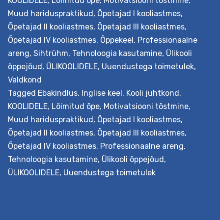
KOOLIDELE
,
Lõimitud õpe
,
Motivatsiooni tõstmine
,
Väljundid Koolitus õpetab mõistma määramatuse rolli j
Muud hariduspraktikud
,
Õpetajad I kooliastmes
,
sellega toimetulekut haridusuuenduses. Õpetaja…
Õpetajad II kooliastmes
,
Õpetajad III kooliastmes
,
Toimetulek
Continue reading
Õpetajad IV kooliastmes
,
Õppekeel
,
Professionaalne
määramatusega
areng
,
Sihtrühm
,
Tehnoloogia kasutamine
,
Ülikooli
tehnoloogia
õppejõud
,
ÜLIKOOLIDELE
,
Uuendustega toimetulek
,
rakendamisel
Valdkond
(inglise
Tagged
Ebakindlus
,
Inglise keel
,
Kooli juhtkond
,
keeles)
KOOLIDELE
,
Lõimitud õpe
,
Motivatsiooni tõstmine
,
Muud hariduspraktikud
,
Õpetajad I kooliastmes
,
Õpetajad II kooliastmes
,
Õpetajad III kooliastmes
,
Õpetajad IV kooliastmes
,
Professionaalne areng
,
Tehnoloogia kasutamine
,
Ülikooli õppejõud
,
ÜLIKOOLIDELE
,
Uuendustega toimetulek