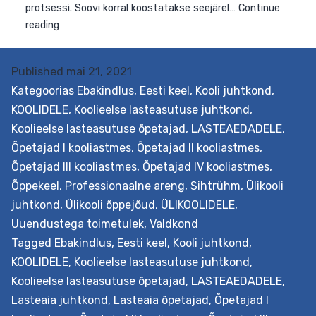
ja
suurendamine
Published
mai 21, 2021
Kategoorias
Ebakindlus
,
Eesti keel
,
Kooli juhtkond
,
KOOLIDELE
,
Koolieelse lasteasutuse juhtkond
,
Koolieelse lasteasutuse õpetajad
,
LASTEAEDADELE
,
Õpetajad I kooliastmes
,
Õpetajad II kooliastmes
,
Õpetajad III kooliastmes
,
Õpetajad IV kooliastmes
,
Õppekeel
,
Professionaalne areng
,
Sihtrühm
,
Ülikooli
juhtkond
,
Ülikooli õppejõud
,
ÜLIKOOLIDELE
,
Uuendustega toimetulek
,
Valdkond
Tagged
Ebakindlus
,
Eesti keel
,
Kooli juhtkond
,
KOOLIDELE
,
Koolieelse lasteasutuse juhtkond
,
Koolieelse lasteasutuse õpetajad
,
LASTEAEDADELE
,
Lasteaia juhtkond
,
Lasteaia õpetajad
,
Õpetajad I