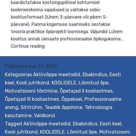
Published
mai 21, 2021
Kategoorias
Aktiivõppe meetodid
,
Ebakindlus
,
Eesti
keel
,
Kooli juhtkond
,
KOOLIDELE
,
Lõimitud õpe
,
Motivatsiooni tõstmine
,
Õpetajad II kooliastmes
,
Õpetajad III kooliastmes
,
Õppekeel
,
Professionaalne
areng
,
Sihtrühm
,
Teadlik õppimine
,
Tehnoloogia
kasutamine
,
Valdkond
Tagged
Aktiivõppe meetodid
,
Ebakindlus
,
Eesti keel
,
Kooli juhtkond
,
KOOLIDELE
,
Lõimitud õpe
,
Motivatsiooni