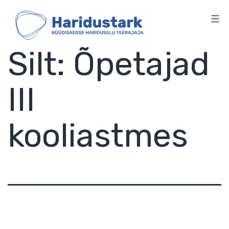
HARIDUSTARK
Skip
to
content
Silt:
Õpetajad
III
kooliastmes