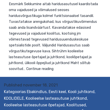
Eesmärk Sekkumine aitab haridusasutusel kaardistada
oma vajadused ja võimalused seoses
haridusvõrgustikuga kolmel funktsionaalsel tasandil.
Tuvastatakse arengukohad, kus võrgustikuvõimendus
saab anda lisandväärtust. Kavandatakse edasised
tegevused ja vajadusel koolitus, kootsing jm
võimestavad tegevused haridusuuenduskeskuse
spetsialistide poolt. Väljundid Haridusasutus saab
võrgustikutegevuse kava. Sihtrühm koolieelse
lasteasutuse õpetajad ja juhtkond, kooliõpetajad ja
juhtkond, ülikooli õppejõud ja juhtkond Maht sõltub
Published
november 18, 2021
Võrgustikuvõimekuse
soovitud…
Continue reading
Kategoorias
Ebakindlus
,
Eesti keel
,
Kooli juhtkond
,
kompassi
KOOLIDELE
,
Koolieelse lasteasutuse juhtkond
,
toetuspakett
Koolieelse lasteasutuse õpetajad
,
Koolitused
,