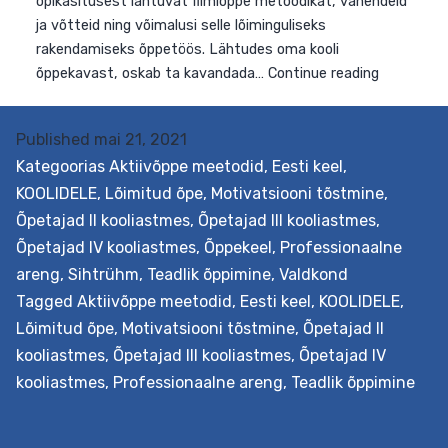
Published
mai 21, 2021
Kategoorias
Aktiivõppe meetodid
,
Eesti keel
,
KOOLIDELE
,
Lõimitud õpe
,
Motivatsiooni tõstmine
,
Õpetajad II kooliastmes
,
Õpetajad III kooliastmes
,
Õpetajad IV kooliastmes
,
Õppekeel
,
Professionaalne
areng
,
Sihtrühm
,
Teadlik õppimine
,
Valdkond
Eesmärk Õpetada põimima audiovisuaaltekste ehk film
Tagged
Aktiivõppe meetodid
,
Eesti keel
,
KOOLIDELE
,
ja videosid õppeprotsessi. Filmiõpe võimaldab täiendad
Lõimitud õpe
,
Motivatsiooni tõstmine
,
Õpetajad II
ja mitmekesistada kõikide õppeainete õppetegevust,
kooliastmes
,
Õpetajad III kooliastmes
,
Õpetajad IV
lõimida erinevaid valdkondi, kasutada filmi- ja
kooliastmes
,
Professionaalne areng
,
Teadlik õppimine
videokunsti õpilaste loovaks eneseväljenduseks ja palju
muud. Väljundid Õpetaja õpib tundma nüüdisaegsest