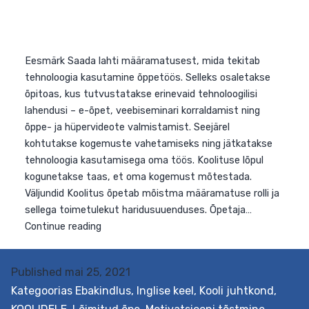
Eesmärk Saada lahti määramatusest, mida tekitab
tehnoloogia kasutamine õppetöös. Selleks osaletakse
õpitoas, kus tutvustatakse erinevaid tehnoloogilisi
lahendusi – e-õpet, veebiseminari korraldamist ning
õppe- ja hüpervideote valmistamist. Seejärel
kohtutakse kogemuste vahetamiseks ning jätkatakse
Published
mai 25, 2021
tehnoloogia kasutamisega oma töös. Koolituse lõpul
Kategoorias
Ebakindlus
,
Inglise keel
,
Kooli juhtkond
,
kogunetakse taas, et oma kogemust mõtestada.