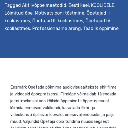
koolitus, kus õpetatakse õpiotstarbelisi mänge looma j
Tagged
Aktiivõppe meetodid
,
Eesti keel
,
KOOLIDELE
,
kriitiliselt õppeprotsessis kasutama, et seeläbi toetad
Lõimitud õpe
,
Motivatsiooni tõstmine
,
Õpetajad II
õppekavalisi eesmärke, ja lühem, ühepäevane koolitus,
kooliastmes
,
Õpetajad III kooliastmes
,
Õpetajad IV
kus õpitakse õpiotstarbelisi mänge õppeprotsessis
kooliastmes
,
Professionaalne areng
,
Teadlik õppimine
eesmärgistatult kasutama. Väljundid Kolmepäevase
koolituse läbinud õpetaja õpib analüüsima mängude
Män
kasutamise võimalusi aineõppes,…
Continue reading
õpe
van
koo
hum
ja
sot