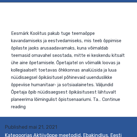
Eesmärk Koolitus pakub tuge teemaõppe
kavandamiseks ja eestvedamiseks, mis teeb õppimise
Published
mai 21, 2021
õpilaste jaoks arusaadavamaks, kuna võimaldab
Kategoorias
Aktiivõppe meetodid
,
Ebakindlus
,
Eesti