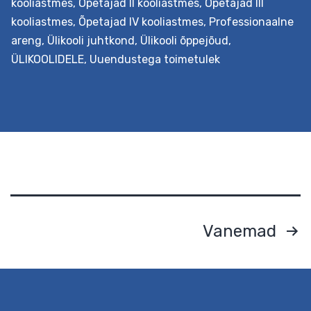
kooliastmes
,
Õpetajad II kooliastmes
,
Õpetajad III
kooliastmes
,
Õpetajad IV kooliastmes
,
Professionaalne
areng
,
Ülikooli juhtkond
,
Ülikooli õppejõud
,
ÜLIKOOLIDELE
,
Uuendustega toimetulek
Eesmärk See hindamisteenus aitab määrata asutuse
uuendusmeelsuse taseme, tuvastada
arenguvajaduse(d) ja kavandada edasist tegevust,
kasutades selleks sisehindamisele suunatud kootsingu
Postituste
ja küsimustikku, mida on võimalik kollektiivil või
Vanemad
juhtkonnal iseseisvalt täita. Protsessi jooksul on toeks
leheküljendus
haridusuuenduse spetsialist. Väljundid Haridusasutus
saab teada oma arenguvajadused ja sellest lähtuvalt
kavandada valitud muutuse kavandamise ja elluviimise