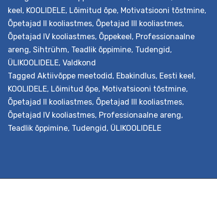
teemasid omavahel seostada, mitte ei keskendu kitsal
keel
,
KOOLIDELE
,
Lõimitud õpe
,
Motivatsiooni tõstmine
,
ühe aine õpetamisele. Õpetajatel on võimalik loovas ja
Õpetajad II kooliastmes
,
Õpetajad III kooliastmes
,
kollegiaalselt toetavas õhkkonnas analüüsida ja luua
Õpetajad IV kooliastmes
,
Õppekeel
,
Professionaalne
nüüdisaegsel õpikäsitusel põhinevaid uuenduslikke
areng
,
Sihtrühm
,
Teadlik õppimine
,
Tudengid
,
õppeviise humanitaar- ja sotsiaalainetes. Väljundid
ÜLIKOOLIDELE
,
Valdkond
Õpetaja õpib nüüdisaegsest õpikäsitusest lähtuvalt
Tagged
Aktiivõppe meetodid
,
Ebakindlus
,
Eesti keel
,
planeerima lõimingulist õpistsenaariumi. Ta…
Continue
KOOLIDELE
,
Lõimitud õpe
,
Motivatsiooni tõstmine
,
Lõiminguliste
reading
Õpetajad II kooliastmes
,
Õpetajad III kooliastmes
,
õpistsenaariumite
Õpetajad IV kooliastmes
,
Professionaalne areng
,
loomine
Teadlik õppimine
,
Tudengid
,
ÜLIKOOLIDELE
ja
kohandamine