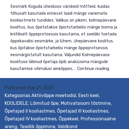
Published
mai 21, 2021
Kategoorias
Aktiivõppe meetodid
,
Eesti keel
,
KOOLIDELE
,
Lõimitud õpe
,
Motivatsiooni tõstmine
,
Eesmärk Koguda üheskoos värskeid mõtteid, kuidas
Õpetajad II kooliastmes
,
Õpetajad III kooliastmes
,
tõhusalt kasutada erinevat laadi mänge vanemate
Õpetajad IV kooliastmes
,
Õppekeel
,
Professionaalne
kooliastmete tundides. Valikus on pikem, kolmepäevan
areng
,
Teadlik õppimine
,
Valdkond