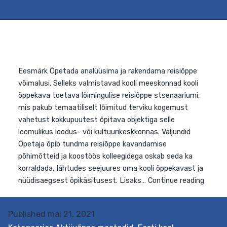
õpikäsitusest lähtuvat filmiõppe metoodikat, vahendei
ja võtteid ning võimalusi selle lõiminguliseks
rakendamiseks õppetöös. Lähtudes oma kooli
Fil
õppekavast, oskab ta kavandada…
Continue reading
hum
ja
sot
Published
mai 21, 2021