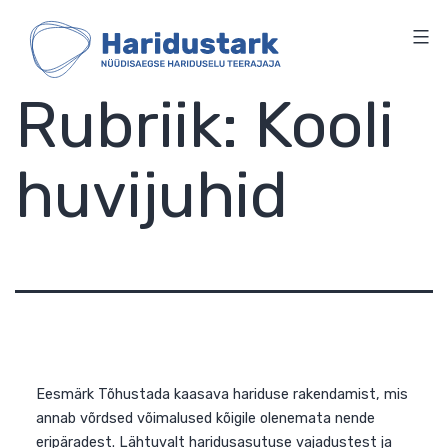
HARIDUSTARK
Skip
to
content
Rubriik:
Kooli
huvijuhid
Eesmärk Tõhustada kaasava hariduse rakendamist, mi