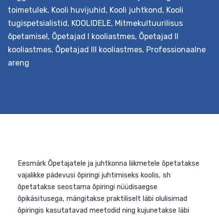
toimetulek
,
Kooli huvijuhid
,
Kooli juhtkond
,
Kooli
tugispetsialistid
,
KOOLIDELE
,
Mitmekultuurilisus
õpetamisel
,
Õpetajad I kooliastmes
,
Õpetajad II
kooliastmes
,
Õpetajad III kooliastmes
,
Professionaalne
areng