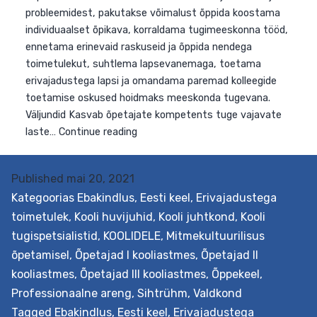
annab võrdsed võimalused kõigile olenemata nende
eripäradest. Lähtuvalt haridusasutuse vajadustest ja
probleemidest, pakutakse võimalust õppida koostama
individuaalset õpikava, korraldama tugimeeskonna tööd
ennetama erinevaid raskuseid ja õppida nendega
toimetulekut, suhtlema lapsevanemaga, toetama
erivajadustega lapsi ja omandama paremad kolleegide
toetamise oskused hoidmaks meeskonda tugevana.
Väljundid Kasvab õpetajate kompetents tuge vajavate
Published
mai 20, 2021
Kaasava
laste…
Continue reading
Kategoorias
Ebakindlus
,
Eesti keel
,
Erivajadustega
hariduse
toimetulek
,
Kooli huvijuhid
,
Kooli juhtkond
,
Kooli
edendamine
tugispetsialistid
,
KOOLIDELE
,
Mitmekultuurilisus
põhikoolis
õpetamisel
,
Õpetajad I kooliastmes
,
Õpetajad II
kooliastmes
,
Õpetajad III kooliastmes
,
Õppekeel
,
Professionaalne areng
,
Sihtrühm
,
Valdkond
Tagged
Ebakindlus
,
Eesti keel
,
Erivajadustega