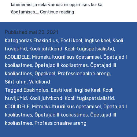
Eesmärk Koolitus pakub õpetajatele sissejuhatust
mitmekultuurilise hariduse ning kultuuridevahelise
suhtlemise teemadesse, mille mõistmine on Eesti
Published
mai 20, 2021
koolides kasvava keelelise ja kultuurilise mitmekesisus
Kategoorias
Ebakindlus
,
Eesti keel
,
Inglise keel
,
Kooli
tõttu üha olulisem. Väljundid Omandatakse ülevaade
huvijuhid
,
Kooli juhtkond
,
Kooli tugispetsialistid
,
levinumatest kultuurikäsitustest, kultuuridevahelise
suhtlemise põhitõed ning oskus end ja oma õpilasi
KOOLIDELE
,
Mitmekultuurilisus õpetamisel
,
Õpetajad I
mitmekultuurilisest vaatepunktist lähtuvalt analüüsida
kooliastmes
,
Õpetajad II kooliastmes
,
Õpetajad III
Õpitakse tuvastama ja analüüsima stereotüüpseid
kooliastmes
,
Õppekeel
,
Professionaalne areng
,
lähenemisi ja eelarvamusi nii õppimises kui ka
Sihtrühm
,
Valdkond
Sissejuhatus
õpetamises.…
Continue reading
Tagged
Ebakindlus
,
Eesti keel
,
Inglise keel
,
Kooli
mitmekultuurilisse
huvijuhid
,
Kooli juhtkond
,
Kooli tugispetsialistid
,
haridusse
KOOLIDELE
,
Mitmekultuurilisus õpetamisel
,
Õpetajad I
(eesti
kooliastmes
,
Õpetajad II kooliastmes
,
Õpetajad III
või
kooliastmes
,
Professionaalne areng
inglise