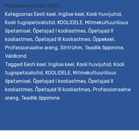
Published
mai 20, 2021
Eesmärk Paketi eesmärk on tutvustada õpilaste
Kategoorias
Eesti keel
,
Inglise keel
,
Kooli huvijuhid
,
kultuuritausta kaasamise vajalikkust õppeprotsessis.
Kooli tugispetsialistid
,
KOOLIDELE
,
Mitmekultuurilisus
Lisaks selgitada, kuidas õpilaste kultuuri peaks
õpetamisel
,
Õpetajad I kooliastmes
,
Õpetajad II
õpikeskkonna kujundamisel arvesse võtma ning millisei
kooliastmes
,
Õpetajad III kooliastmes
,
Õppekeel
,
tööviise ja meetodeid ainetundides kultuuritundliku
Professionaalne areng
,
Sihtrühm
,
Teadlik õppimine
,
õpetamise põhimõtetest lähtuvalt kasutama. Osaleva
Valdkond
õpetajad kannavad uued teadmised jooksvalt
Tagged
Eesti keel
,
Inglise keel
,
Kooli huvijuhid
,
Kooli
praktikasse oma töökavade koostamise, muutmise ja
tugispetsialistid
,
KOOLIDELE
,
Mitmekultuurilisus
täiendamise näol. Pakett arendab mitmekülgselt
õpetamisel
,
Õpetajad I kooliastmes
,
Õpetajad II
õpetajate kultuuritundliku õpetamise oskusi ja seeläbi
kooliastmes
,
Õpetajad III kooliastmes
,
Professionaalne
Kultuuritundlik
areneb…
Continue reading
areng
,
Teadlik õppimine
õpetamine:
kuidas
võtta
koolis
arvesse