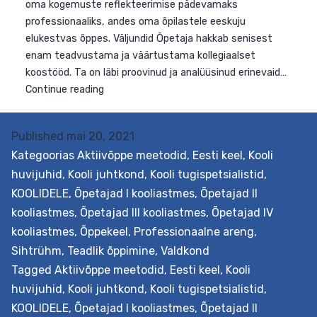
Eesmärk Õpetajatele ja juhtkonna liikmetele õpetataks
vajalikke pädevusi õpiringi juhtimiseks koolis, sh
õpetatakse seostama õpiringi nüüdisaegse
õpikäsitusega, mängitakse praktiliselt läbi olulisimad
õpiringis kasutatavad meetodid ning kujunetakse läbi
oma kogemuste reflekteerimise pädevamaks
professionaaliks, andes oma õpilastele eeskuju
Published
mai 20, 2021
elukestvas õppes. Väljundid Õpetaja hakkab senisest
Kategoorias
Aktiivõppe meetodid
,
Eesti keel
,
Kooli
enam teadvustama ja väärtustama kollegiaalset
huvijuhid
,
Kooli juhtkond
,
Kooli tugispetsialistid
,
koostööd. Ta on läbi proovinud ja analüüsinud erinevaid
KOOLIDELE
,
Õpetajad I kooliastmes
,
Õpetajad II
Õpiringi
Continue reading
kooliastmes
,
Õpetajad III kooliastmes
,
Õpetajad IV
juhtimine
kooliastmes
,
Õppekeel
,
Professionaalne areng
,
üldhariduskoolis
Sihtrühm
,
Teadlik õppimine
,
Valdkond
Tagged
Aktiivõppe meetodid
,
Eesti keel
,
Kooli
huvijuhid
,
Kooli juhtkond
,
Kooli tugispetsialistid
,
KOOLIDELE
,
Õpetajad I kooliastmes
,
Õpetajad II