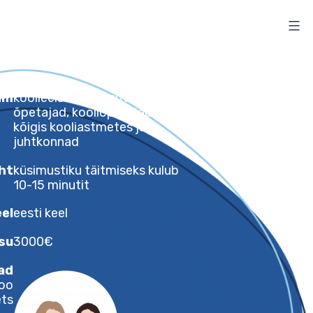
Sihtrühm
koolieelse lasteasutuse
õpetajad, kooliõpetajad
kõigis kooliastmetes ja
juhtkonnad
Maht
küsimustiku täitmiseks kulub
10-15 minutit
Õppekeel
eesti keel
teenustasu
3000€
Läbiviijad