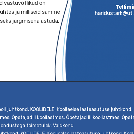
K
E
uivõrd vastuvõtlikud on
use suhtes ja milliseid samme
hari
endamiseks järgmisena astuda.
ooli juhtkond
,
KOOLIDELE
,
Koolieelse lasteasutuse juhtkond
,
stmes
,
Õpetajad II kooliastmes
,
Õpetajad III kooliastmes
,
Õpeta
endustega toimetulek
,
Valdkond
juhtkond
,
KOOLIDELE
,
Koolieelse lasteasutuse juhtkond
,
Kool