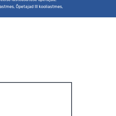
liastmes
,
Õpetajad III kooliastmes
,