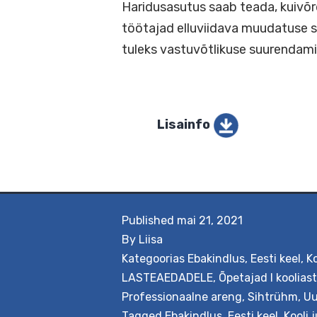
Väljundid
Haridusasutus saab teada, k
töötajad elluviidava muudat
tuleks vastuvõtlikuse suur
Lisainfo
Published
mai 21, 2021
By
Liisa
Kategoorias
Ebakindlus
,
Eesti keel
,
K
LASTEAEDADELE
,
Õpetajad I koolia
Professionaalne areng
,
Sihtrühm
,
Uu
Tagged
Ebakindlus
,
Eesti keel
,
Kooli 