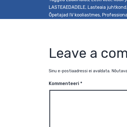
LASTEAEDADELE
,
Lasteaia juhtkond
Õpetajad IV kooliastmes
,
Profession
Leave a co
Sinu e-postiaadressi ei avaldata.
N
Kommenteeri
*