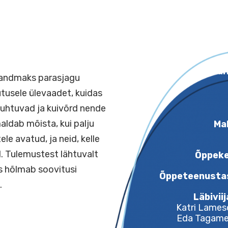
ldud andmaks parasjagu
dusasutusele ülevaadet, kuidas
sse suhtuvad ja kuivõrd nende
võimaldab mõista, kui palju
utustele avatud, ja neid, kelle
lsed. Tulemustest lähtuvalt
t, mis hõlmab soovitusi
Õppe
iseks.