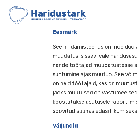
HARIDUSTARK
Skip
to
content
Eesmärk
See hindamisteenus on mõe
muudatusi sisseviivale hari
nende töötajad muudatuste
suhtumine ajas muutub. See 
on neid töötajaid, kes on mu
jaoks muutused on vastumee
koostatakse asutusele rapor
soovitud suunas edasi liikum