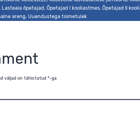
,
Lasteaia õpetajad
,
Õpetajad I kooliastmes
,
Õpetajad II koo
aalne areng
,
Uuendustega toimetulek
mment
õutavad väljad on tähistatud
*
-ga