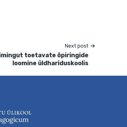
aaride jaoks.
Next post
TEAM-lõimingut toetavate õpiringide
loomine üldhariduskoolis