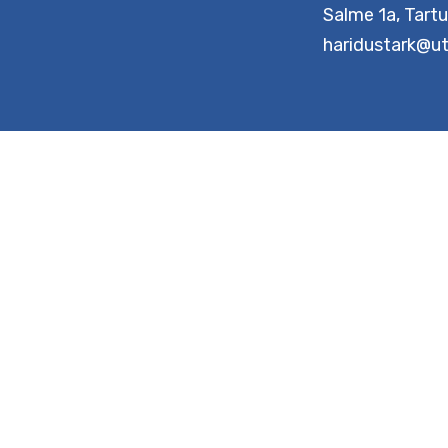
Tartu Ülik
Pedagog
Salme 1a,
haridusta