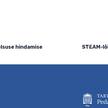
ja veebiaadress sellesse veebilehitsejasse järgmiste komment
smeelsuse hindamise
S
kett