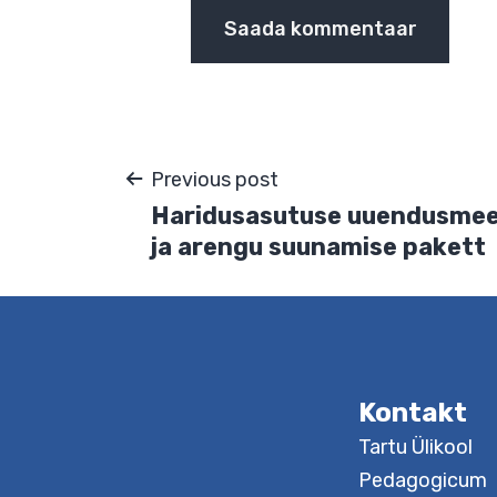
Veebileht
Salvesta minu nimi, e-posti- 
Navigeerimine
Kontakt
Previous post
Haridusasutuse uuendu
ja arengu suunamise pa