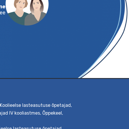
atri Lamesoo
da Tagamets
Tellimine
dustark@ut.ee
Koolieelse lasteasutuse õpetajad
,
jad IV kooliastmes
,
Õppekeel
,
ieelse lasteasutuse õpetajad
,