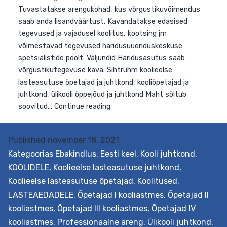
oma vajadused ja võimalused seoses
haridusvõrgustikuga kolmel funktsionaalsel tasandil.
Tuvastatakse arengukohad, kus võrgustikuvõimendus
saab anda lisandväärtust. Kavandatakse edasised
tegevused ja vajadusel koolitus, kootsing jm
võimestavad tegevused haridusuuenduskeskuse
spetsialistide poolt. Väljundid Haridusasutus saab
võrgustikutegevuse kava. Sihtrühm koolieelse
lasteasutuse õpetajad ja juhtkond, kooliõpetajad ja
juhtkond, ülikooli õppejõud ja juhtkond Maht sõltub
Published
november 18, 2021
Võrgustikuvõimekuse
soovitud…
Continue reading
Kategoorias
Ebakindlus
,
Eesti keel
,
Kooli juhtkond
,
kompassi
KOOLIDELE
,
Koolieelse lasteasutuse juhtkond
,
toetuspakett
Koolieelse lasteasutuse õpetajad
,
Koolitused
,
LASTEAEDADELE
,
Õpetajad I kooliastmes
,
Õpetajad II
kooliastmes
,
Õpetajad III kooliastmes
,
Õpetajad IV
kooliastmes
,
Professionaalne areng
,
Ülikooli juhtkond
,