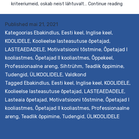
Published
mai 21, 2021
Kategoorias
Ebakindlus
,
Eesti keel
,
Inglise keel
,
KOOLIDELE
,
Koolieelse lasteasutuse õpetajad
,
LASTEAEDADELE
,
Motivatsiooni tõstmine
,
Õpetajad I
kooliastmes
,
Õpetajad II kooliastmes
,
Õppekeel
,
Professionaalne areng
,
Sihtrühm
,
Teadlik õppimine
,
Tudengid
,
ÜLIKOOLIDELE
,
Valdkond
Tagged
Ebakindlus
,
Eesti keel
,
Inglise keel
,
KOOLIDELE
,
Koolieelse lasteasutuse õpetajad
,
LASTEAEDADELE
,
Lasteaia õpetajad
,
Motivatsiooni tõstmine
,
Õpetajad I
kooliastmes
,
Õpetajad II kooliastmes
,
Professionaalne
areng
,
Teadlik õppimine
,
Tudengid
,
ÜLIKOOLIDELE