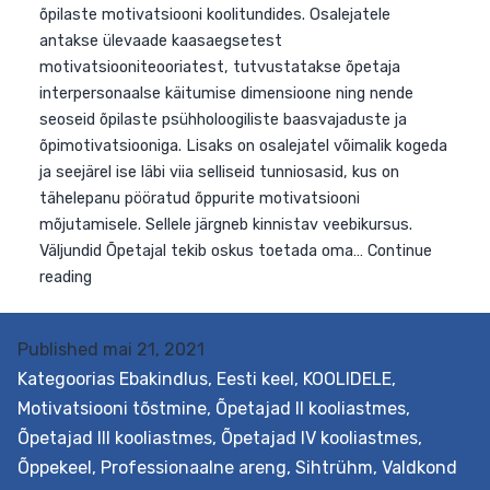
Eesmärk Pakutakse teadmisi, kuidas suurendada
õpilaste motivatsiooni koolitundides. Osalejatele
antakse ülevaade kaasaegsetest
motivatsiooniteooriatest, tutvustatakse õpetaja
interpersonaalse käitumise dimensioone ning nende
seoseid õpilaste psühholoogiliste baasvajaduste ja
õpimotivatsiooniga. Lisaks on osalejatel võimalik koged
ja seejärel ise läbi viia selliseid tunniosasid, kus on
tähelepanu pööratud õppurite motivatsiooni
mõjutamisele. Väljundid Õpetajal tekib oskus toetada
oma käitumisega õpilaste psühholoogilisi põhivajadusi…
Published
mai 21, 2021
Õpilaste
Continue reading
Kategoorias
Ebakindlus
,
Eesti keel
,
KOOLIDELE
,
sisemise
Motivatsiooni tõstmine
,
Õpetajad II kooliastmes
,
motivatsiooni
Õpetajad III kooliastmes
,
Õpetajad IV kooliastmes
,
tõstmine
Õppekeel
,
Professionaalne areng
,
Sihtrühm
,
Valdkond
kunstiainetes