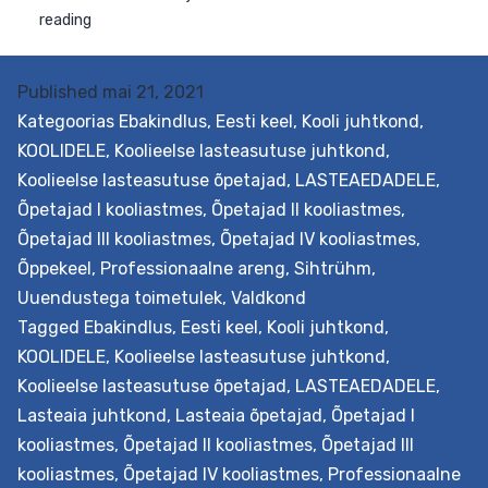
Published
mai 21, 2021
Kategoorias
Ebakindlus
,
Eesti keel
,
Kooli juhtkond
,
KOOLIDELE
,
Koolieelse lasteasutuse juhtkond
,
Koolieelse lasteasutuse õpetajad
,
LASTEAEDADELE
,
Õpetajad I kooliastmes
,
Õpetajad II kooliastmes
,
Õpetajad III kooliastmes
,
Õpetajad IV kooliastmes
,
Õppekeel
,
Professionaalne areng
,
Sihtrühm
,
Uuendustega toimetulek
,
Valdkond
Tagged
Ebakindlus
,
Eesti keel
,
Kooli juhtkond
,
KOOLIDELE
,
Koolieelse lasteasutuse juhtkond
,
Eesmärk See hindamisteenus on mõeldud andmaks
Koolieelse lasteasutuse õpetajad
,
LASTEAEDADELE
,
parasjagu muudatusi sisseviivale haridusasutusele
Lasteaia juhtkond
,
Lasteaia õpetajad
,
Õpetajad I
ülevaadet, kuidas nende töötajad muudatustesse
suhtuvad ja kuivõrd nende suhtumine ajas muutub. See
kooliastmes
,
Õpetajad II kooliastmes
,
Õpetajad III
võimaldab mõista, kui palju on neid töötajaid, kes on
kooliastmes
,
Õpetajad IV kooliastmes
,
Professionaalne