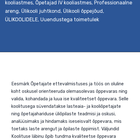
kooliastmes
,
Õpetajad IV kooliastmes
,
Professionaalne
kasutades selleks sisehindamisele suunatud kootsingu
areng
,
Ülikooli juhtkond
,
Ülikooli õppejõud
,
ja küsimustikku, mida on võimalik kollektiivil või
ÜLIKOOLIDELE
,
Uuendustega toimetulek
juhtkonnal iseseisvalt täita. Protsessi jooksul on toeks
haridusuuenduse spetsialist. Väljundid Haridusasutus
saab teada oma arenguvajadused ja sellest lähtuvalt
kavandada valitud muutuse kavandamise ja elluviimise
protsessi. Soovi korral koostatakse seejärel…
Continue
Haridusasutuse
reading
uuendusmeelsuse
hindamise
ja
arengu
suunamise
pakett