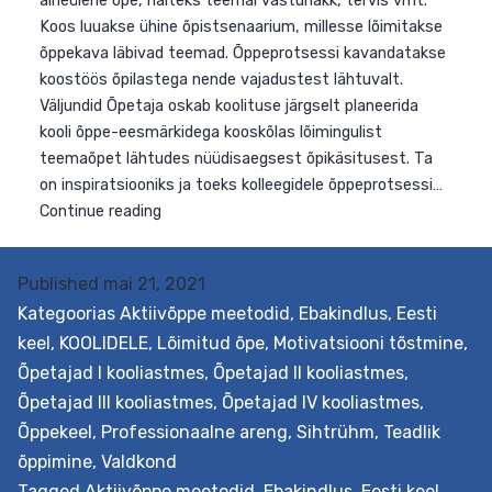
Published
mai 21, 2021
Kategoorias
Aktiivõppe meetodid
,
Ebakindlus
,
Eesti
Eesmärk Pakkuda tuge teemaõppe kavandamiseks
keel
,
KOOLIDELE
,
Lõimitud õpe
,
Motivatsiooni tõstmine
,
koolis. Teemaõpe on teatud teemaringiga seotud
Õpetajad I kooliastmes
,
Õpetajad II kooliastmes
,
aineülene õpe, näiteks teemal vastuhakk, tervis vmt.
Õpetajad III kooliastmes
,
Õpetajad IV kooliastmes
,
Koos luuakse ühine õpistsenaarium, millesse lõimitakse
Õppekeel
,
Professionaalne areng
,
Sihtrühm
,
Teadlik
õppekava läbivad teemad. Õppeprotsessi kavandataks
õppimine
,
Valdkond
koostöös õpilastega nende vajadustest lähtuvalt.
Tagged
Aktiivõppe meetodid
,
Ebakindlus
,
Eesti keel
,