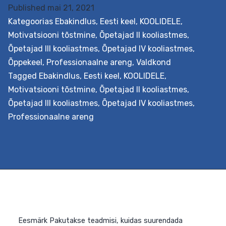
Published
mai 21, 2021
p
Kategoorias
Ebakindlus
,
Eesti keel
,
KOOLIDELE
,
I
Motivatsiooni tõstmine
,
Õpetajad II kooliastmes
,
II
Õpetajad III kooliastmes
,
Õpetajad IV kooliastmes
,
k
Õppekeel
,
Professionaalne areng
,
Valdkond
Tagged
Ebakindlus
,
Eesti keel
,
KOOLIDELE
,
Motivatsiooni tõstmine
,
Õpetajad II kooliastmes
,
Õpetajad III kooliastmes
,
Õpetajad IV kooliastmes
,
Professionaalne areng