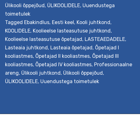
Ülikooli õppejõud
,
ÜLIKOOLIDELE
,
Uuendustega
toimetulek
Tagged
Ebakindlus
,
Eesti keel
,
Kooli juhtkond
,
KOOLIDELE
,
Koolieelse lasteasutuse juhtkond
,
Koolieelse lasteasutuse õpetajad
,
LASTEAEDADELE
,
Lasteaia juhtkond
,
Lasteaia õpetajad
,
Õpetajad I
kooliastmes
,
Õpetajad II kooliastmes
,
Õpetajad III
kooliastmes
,
Õpetajad IV kooliastmes
,
Professionaalne
areng
,
Ülikooli juhtkond
,
Ülikooli õppejõud
,
ÜLIKOOLIDELE
,
Uuendustega toimetulek