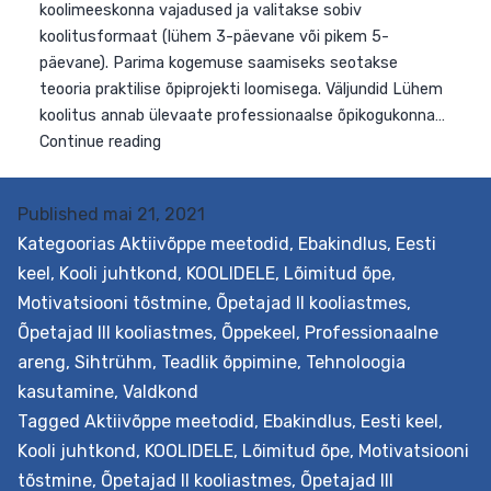
Published
mai 21, 2021
Kategoorias
Aktiivõppe meetodid
,
Ebakindlus
,
Eesti
keel
,
Kooli juhtkond
,
KOOLIDELE
,
Lõimitud õpe
,
Motivatsiooni tõstmine
,
Õpetajad II kooliastmes
,
Eesmärk See toetuspakett on loodud abistamaks
Õpetajad III kooliastmes
,
Õppekeel
,
Professionaalne
üldhariduskoolide meeskondi lõimitud õppe rakendamise
areng
,
Sihtrühm
,
Teadlik õppimine
,
Tehnoloogia
täpsemalt loodus-, täppisteaduste ja tehnoloogia
kasutamine
,
Valdkond
valdkonna lõimimisel teiste valdkondadega, näiteks
Tagged
Aktiivõppe meetodid
,
Ebakindlus
,
Eesti keel
,
kunsti-, disaini- ja humanitaarainetega. Selleks
Kooli juhtkond
,
KOOLIDELE
,
Lõimitud õpe
,
Motivatsiooni
kaardistatakse kootsingupõhisel kohtumisel
tõstmine
,
Õpetajad II kooliastmes
,
Õpetajad III