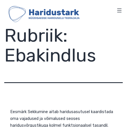
HARIDUSTARK
Skip
to
content
Rubriik:
Ebakindlus
Eesmärk Sekkumine aitab haridusasutusel kaardistada