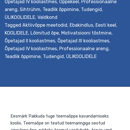
nüüdisaegsel õpikäsitusel põhinevaid uuenduslikke
Õpetajad IV kooliastmes
,
Õppekeel
,
Professionaalne
õppeviise humanitaar- ja sotsiaalainetes. Väljundid
areng
,
Sihtrühm
,
Teadlik õppimine
,
Tudengid
,
Õpetaja õpib nüüdisaegsest õpikäsitusest lähtuvalt
ÜLIKOOLIDELE
,
Valdkond
planeerima lõimingulist õpistsenaariumi. Ta…
Continue
Tagged
Aktiivõppe meetodid
,
Ebakindlus
,
Eesti keel
,
Lõiminguliste
reading
KOOLIDELE
,
Lõimitud õpe
,
Motivatsiooni tõstmine
,
õpistsenaariumite
Õpetajad II kooliastmes
,
Õpetajad III kooliastmes
,
loomine
Õpetajad IV kooliastmes
,
Professionaalne areng
,
ja
Teadlik õppimine
,
Tudengid
,
ÜLIKOOLIDELE
kohandamine