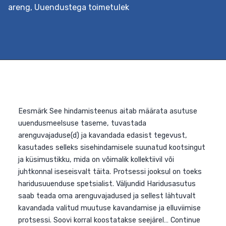
muutustele avatud, ja neid, kelle jaoks muutused on
areng
,
Uuendustega toimetulek
vastumeelsed. Tulemustest lähtuvalt koostatakse
asutusele raport, mis hõlmab soovitusi soovitud suuna
edasi liikumiseks. Väljundid Haridusasutus…
Continue
Muutuste
reading
vastuvõtlikkuse
mõõtmine
ja
suurendamine