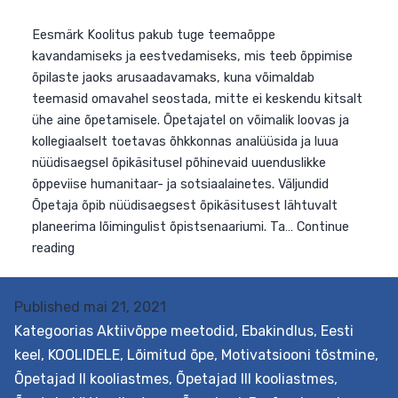
Eesmärk Koolitus pakub tuge teemaõppe
kavandamiseks ja eestvedamiseks, mis teeb õppimise
Published
mai 21, 2021
õpilaste jaoks arusaadavamaks, kuna võimaldab
Kategoorias
Aktiivõppe meetodid
,
Ebakindlus
,
Eesti
teemasid omavahel seostada, mitte ei keskendu kitsal
keel
,
KOOLIDELE
,
Lõimitud õpe
,
Motivatsiooni tõstmine
,
ühe aine õpetamisele. Õpetajatel on võimalik loovas ja
kollegiaalselt toetavas õhkkonnas analüüsida ja luua
Õpetajad II kooliastmes
,
Õpetajad III kooliastmes
,