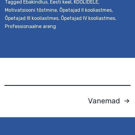
Tagged
Ebakindlus
,
Eesti keel
,
KOOLIDELE
,
Motivatsiooni tõstmine
,
Õpetajad II kooliastmes
,
Õpetajad III kooliastmes
,
Õpetajad IV kooliastmes
,
Professionaalne areng
Postituste
Vanemad
leheküljendus
Eesmärk Pakutakse teadmisi, kuidas suurendada