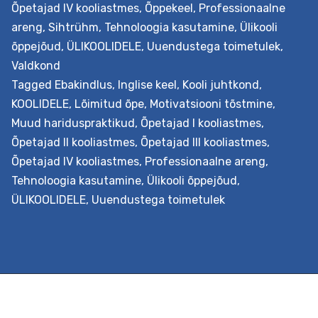
Õpetajad IV kooliastmes
,
Õppekeel
,
Professionaalne
määramatusega
areng
,
Sihtrühm
,
Tehnoloogia kasutamine
,
Ülikooli
tehnoloogia
õppejõud
,
ÜLIKOOLIDELE
,
Uuendustega toimetulek
,
rakendamisel
Valdkond
(inglise
Tagged
Ebakindlus
,
Inglise keel
,
Kooli juhtkond
,
keeles)
KOOLIDELE
,
Lõimitud õpe
,
Motivatsiooni tõstmine
,
Muud hariduspraktikud
,
Õpetajad I kooliastmes
,
Õpetajad II kooliastmes
,
Õpetajad III kooliastmes
,
Õpetajad IV kooliastmes
,
Professionaalne areng
,
Tehnoloogia kasutamine
,
Ülikooli õppejõud
,
ÜLIKOOLIDELE
,
Uuendustega toimetulek