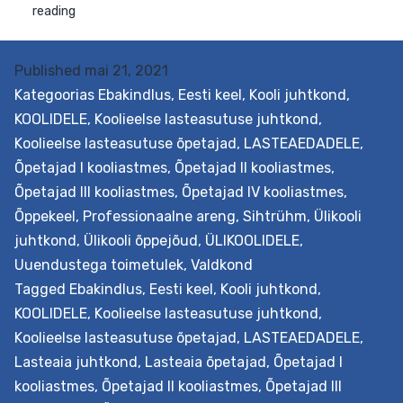
Published
mai 21, 2021
Kategoorias
Ebakindlus
,
Eesti keel
,
Kooli juhtkond
,
KOOLIDELE
,
Koolieelse lasteasutuse juhtkond
,
Koolieelse lasteasutuse õpetajad
,
LASTEAEDADELE
,
Õpetajad I kooliastmes
,
Õpetajad II kooliastmes
,
Õpetajad III kooliastmes
,
Õpetajad IV kooliastmes
,
Õppekeel
,
Professionaalne areng
,
Sihtrühm
,
Ülikooli
juhtkond
,
Ülikooli õppejõud
,
ÜLIKOOLIDELE
,
Uuendustega toimetulek
,
Valdkond
Tagged
Ebakindlus
,
Eesti keel
,
Kooli juhtkond
,
KOOLIDELE
,
Koolieelse lasteasutuse juhtkond
,
Koolieelse lasteasutuse õpetajad
,
LASTEAEDADELE
,
Eesmärk See hindamisteenus aitab määrata asutuse
Lasteaia juhtkond
,
Lasteaia õpetajad
,
Õpetajad I
uuendusmeelsuse taseme, tuvastada
kooliastmes
,
Õpetajad II kooliastmes
,
Õpetajad III
arenguvajaduse(d) ja kavandada edasist tegevust,