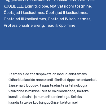
Väljundid Õpetaja oskab koolituse järgselt planeerida
KOOLIDELE
,
Lõimitud õpe
,
Motivatsiooni tõstmine
,
kooli õppe-eesmärkidega kooskõlas lõimingulist
Õpetajad I kooliastmes
,
Õpetajad II kooliastmes
,
teemaõpet lähtudes nüüdisaegsest õpikäsitusest. Ta
Õpetajad III kooliastmes
,
Õpetajad IV kooliastmes
,
on inspiratsiooniks ja toeks kolleegidele õppeprotsessi…
Professionaalne areng
,
Teadlik õppimine
Teemaõppe
Continue reading
kavandamine
koolis