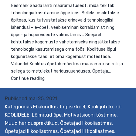
Eesmärk Saada lahti määramatusest, mida tekitab
tehnoloogia kasutamine õppetöös. Selleks osaletakse
õpitoas, kus tutvustatakse erinevaid tehnoloogilisi
lahendusi – e-õpet, veebiseminari korraldamist ning
õppe- ja hüpervideote valmistamist. Seejärel
kohtutakse kogemuste vahetamiseks ning jätkatakse
Published
mai 25, 2021
tehnoloogia kasutamisega oma töös. Koolituse lõpul
Kategoorias
Ebakindlus
,
Inglise keel
,
Kooli juhtkond
,
kogunetakse taas, et oma kogemust mõtestada.
KOOLIDELE
,
Lõimitud õpe
,
Motivatsiooni tõstmine
,
Väljundid Koolitus õpetab mõistma määramatuse rolli j
Muud hariduspraktikud
,
Õpetajad I kooliastmes
,
sellega toimetulekut haridusuuenduses. Õpetaja…
Õpetajad II kooliastmes
,
Õpetajad III kooliastmes
,
Toimetulek
Continue reading