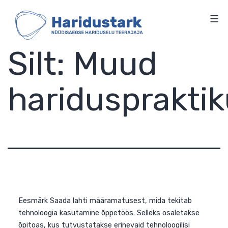
HARIDUSTARK
Skip
to
content
Silt:
Muud
haridusprakti
Eesmärk Saada lahti määramatusest, mida tekitab