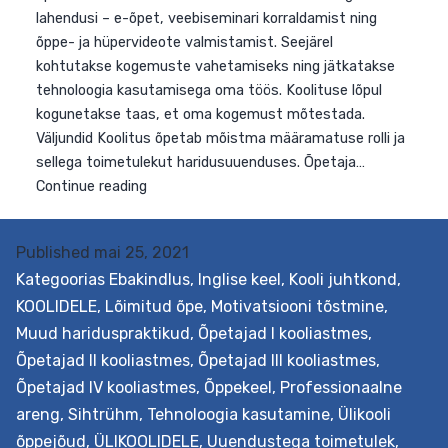
tehnoloogia kasutamine õppetöös. Selleks osaletakse
õpitoas, kus tutvustatakse erinevaid tehnoloogilisi
lahendusi – e-õpet, veebiseminari korraldamist ning
õppe- ja hüpervideote valmistamist. Seejärel
kohtutakse kogemuste vahetamiseks ning jätkatakse
tehnoloogia kasutamisega oma töös. Koolituse lõpul
kogunetakse taas, et oma kogemust mõtestada.
Väljundid Koolitus õpetab mõistma määramatuse rolli j
sellega toimetulekut haridusuuenduses. Õpetaja…
Published
mai 25, 2021
Toimetulek
Continue reading
Kategoorias
Ebakindlus
,
Inglise keel
,
Kooli juhtkond
,
määramatusega
KOOLIDELE
,
Lõimitud õpe
,
Motivatsiooni tõstmine
,
tehnoloogia
Muud hariduspraktikud
,
Õpetajad I kooliastmes
,
rakendamisel
Õpetajad II kooliastmes
,
Õpetajad III kooliastmes
,
(inglise
Õpetajad IV kooliastmes
,
Õppekeel
,
Professionaalne
keeles)
areng
,
Sihtrühm
,
Tehnoloogia kasutamine
,
Ülikooli
õppejõud
,
ÜLIKOOLIDELE
,
Uuendustega toimetulek
,