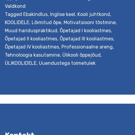
Valdkond
Tagged
Ebakindlus
,
Inglise keel
,
Kooli juhtkond
,
KOOLIDELE
,
Lõimitud õpe
,
Motivatsiooni tõstmine
,
Muud hariduspraktikud
,
Õpetajad I kooliastmes
,
Õpetajad II kooliastmes
,
Õpetajad III kooliastmes
,
Õpetajad IV kooliastmes
,
Professionaalne areng
,
Tehnoloogia kasutamine
,
Ülikooli õppejõud
,
ÜLIKOOLIDELE
,
Uuendustega toimetulek