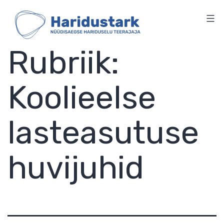
HARIDUSTARK
Skip
to
content
Rubriik:
Koolieelse
lasteasutuse
huvijuhid