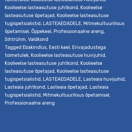
edendamine
Koolieelse lasteasutuse juhtkond
,
Koolieelse
lasteaias
lasteasutuse õpetajad
,
Koolieelse lasteasutuse
tugispetsialistid
,
LASTEAEDADELE
,
Mitmekultuurilisus
õpetamisel
,
Õppekeel
,
Professionaalne areng
,
Sihtrühm
,
Valdkond
Tagged
Ebakindlus
,
Eesti keel
,
Erivajadustega
toimetulek
,
Koolieelse lasteasutuse huvijuhid
,
Koolieelse lasteasutuse juhtkond
,
Koolieelse
lasteasutuse õpetajad
,
Koolieelse lasteasutuse
tugispetsialistid
,
LASTEAEDADELE
,
Lasteaia huvijuhid
,
Lasteaia juhtkond
,
Lasteaia õpetajad
,
Lasteaia
tugispetsialistid
,
Mitmekultuurilisus õpetamisel
,
Professionaalne areng