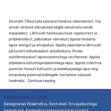
Eesmärk Tõhustada kaasava hariduse rakendamist, mi
annab võrdsed võimalused kõigile olenemata nende
eripäradest. Lähtuvalt haridusasutuse vajadustest ja
probleemidest, pakutakse võimalust õppida hindama
lapse arengut ja erivajadusi, õppida rakendama lähtuval
juhtumist individuaalset arenduskava, lihvida
suhtlemisoskust lapsevanematega vestlemisel, õppida
ohjeldama käitumisprobleemidega lapsi, õppida mõistm
paremini teisest kultuurist ja keelebarjääriga lapsi ning
omandada paremad kolleegide toetamise oskused
Published
mai 20, 2021
Kaasava
hoidmaks…
Continue reading
Kategoorias
Ebakindlus
,
Eesti keel
,
Erivajadustega
hariduse
toimetulek
,
Koolieelse lasteasutuse huvijuhid
,