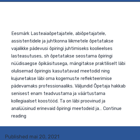
Eesmärk Lasteaiaõpetajatele, abiõpetajatele,
assistentidele ja juhtkonna liikmetele õpetatakse
vajalikke pädevusi õpiringi juhtimiseks koolieelses
lasteasutuses, sh õpetatakse seostama õpiringi
nüüdisaegse õpikäsitusega, mängitakse praktiliselt läbi
olulisemad õpiringis kasutatavad meetodid ning
kujunetakse läbi oma kogemuste reflekteerimise
Published
mai 20, 2021