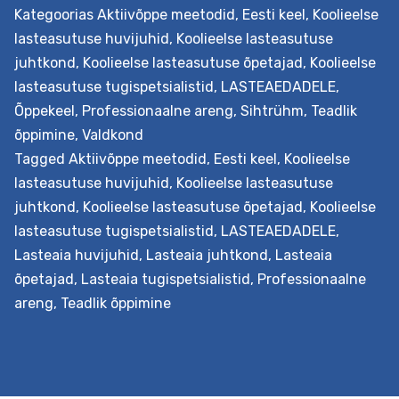
pädevamaks professionaaliks. Väljundid Õpetaja hakkab
Kategoorias
Aktiivõppe meetodid
,
Eesti keel
,
Koolieelse
senisest enam teadvustama ja väärtustama
lasteasutuse huvijuhid
,
Koolieelse lasteasutuse
kollegiaalset koostööd. Ta on läbi proovinud ja
juhtkond
,
Koolieelse lasteasutuse õpetajad
,
Koolieelse
analüüsinud erinevaid õpiringi meetodeid ja…
Continue
lasteasutuse tugispetsialistid
,
LASTEAEDADELE
,
Õpiringi
reading
Õppekeel
,
Professionaalne areng
,
Sihtrühm
,
Teadlik
juhtimine
õppimine
,
Valdkond
lasteaias
Tagged
Aktiivõppe meetodid
,
Eesti keel
,
Koolieelse
lasteasutuse huvijuhid
,
Koolieelse lasteasutuse
juhtkond
,
Koolieelse lasteasutuse õpetajad
,
Koolieelse
lasteasutuse tugispetsialistid
,
LASTEAEDADELE
,
Lasteaia huvijuhid
,
Lasteaia juhtkond
,
Lasteaia
õpetajad
,
Lasteaia tugispetsialistid
,
Professionaalne
areng
,
Teadlik õppimine