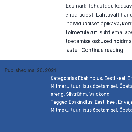
Eesmärk Tõhustada ka
eripäradest. Lähtuva
individuaalset õpika
toimetulekut, suhtle
toetamise oskused h
laste…
Continue readi
Published
mai 20, 2021
Kategoorias
Ebakindlus
,
Eesti keel
,
E
Mitmekultuurilisus õpetamisel
,
Õpeta
areng
,
Sihtrühm
,
Valdkond
Tagged
Ebakindlus
,
Eesti keel
,
Eriva
Mitmekultuurilisus õpetamisel
,
Õpeta