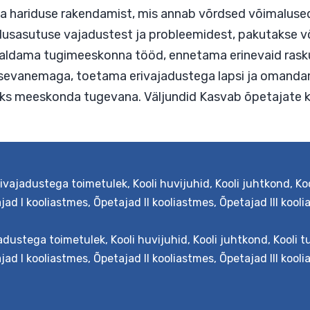
asava hariduse rakendamist, mis annab võrdsed 
lt haridusasutuse vajadustest ja probleemidest,
va, korraldama tugimeeskonna tööd, ennetama eri
ma lapsevanemaga, toetama erivajadustega laps
oidmaks meeskonda tugevana. Väljundid Kasvab 
Kaasava
ng
rivajadustega toimetulek
,
Kooli huvijuhid
,
Kooli juhtkond
,
Koo
hariduse
jad I kooliastmes
,
Õpetajad II kooliastmes
,
Õpetajad III kool
edendamine
põhikoolis
jadustega toimetulek
,
Kooli huvijuhid
,
Kooli juhtkond
,
Kooli t
jad I kooliastmes
,
Õpetajad II kooliastmes
,
Õpetajad III kool