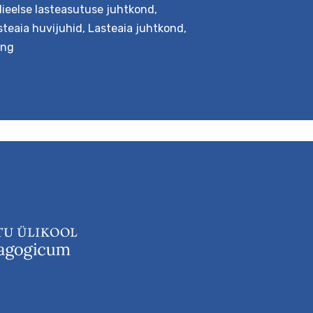
lieelse lasteasutuse juhtkond
,
steaia huvijuhid
,
Lasteaia juhtkond
,
eng