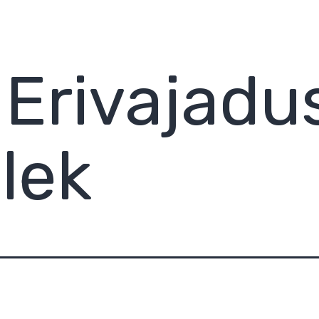
:
Erivajadu
lek