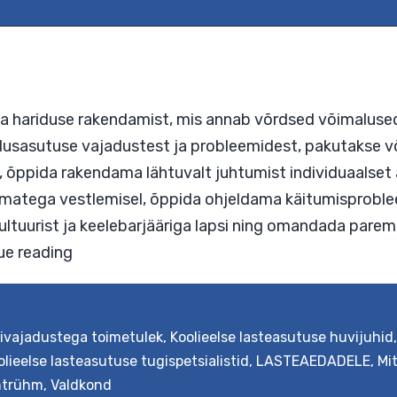
asava hariduse rakendamist, mis annab võrdsed 
t haridusasutuse vajadustest ja probleemidest,
jadusi, õppida rakendama lähtuvalt juhtumist indi
evanematega vestlemisel, õppida ohjeldama käit
est kultuurist ja keelebarjääriga lapsi ning oma
rivajadustega toimetulek
,
Koolieelse lasteasutuse huvijuhid
olieelse lasteasutuse tugispetsialistid
,
LASTEAEDADELE
,
Mi
Kaasava
ontinue reading
htrühm
,
Valdkond