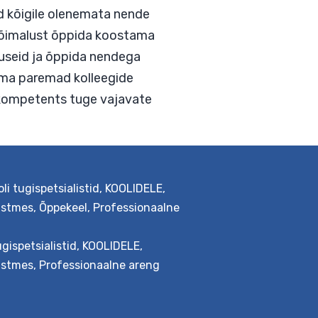
võimalused kõigile olenemata nende
 pakutakse võimalust õppida koostama
nevaid raskuseid ja õppida nendega
i ja omandama paremad kolleegide
õpetajate kompetents tuge vajavate
li tugispetsialistid
,
KOOLIDELE
,
iastmes
,
Õppekeel
,
Professionaalne
ugispetsialistid
,
KOOLIDELE
,
iastmes
,
Professionaalne areng