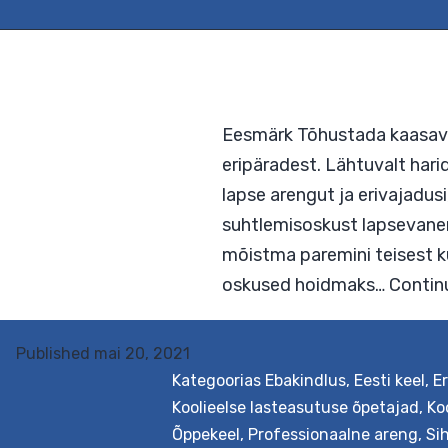
Eesmärk Tõhustada ka
eripäradest. Lähtuval
lapse arengut ja eriva
suhtlemisoskust laps
Published
mai 20, 2021
mõistma paremini teis
Kategoorias
Ebakindlus
,
Eesti keel
,
E
Koolieelse lasteasutuse õpetajad
,
Ko
oskused hoidmaks…
C
Õppekeel
,
Professionaalne areng
,
Si