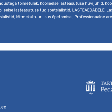
hariduse
jadustega toimetulek
,
Koolieelse lasteasutuse huvijuhid
,
Koo
edendamine
olieelse lasteasutuse tugispetsialistid
,
LASTEAEDADELE
,
La
lasteaias
ialistid
,
Mitmekultuurilisus õpetamisel
,
Professionaalne ar