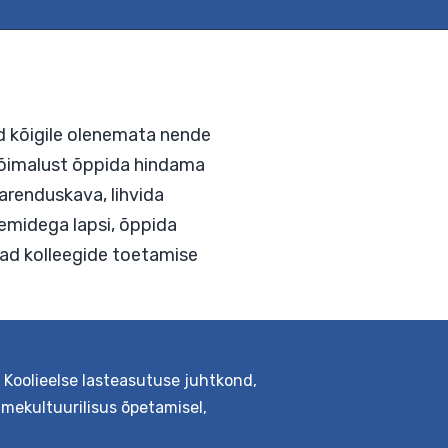
võimalused kõigile olenemata nende
 pakutakse võimalust õppida hindama
viduaalset arenduskava, lihvida
umisprobleemidega lapsi, õppida
ndada paremad kolleegide toetamise
,
Koolieelse lasteasutuse juhtkond
,
tmekultuurilisus õpetamisel
,