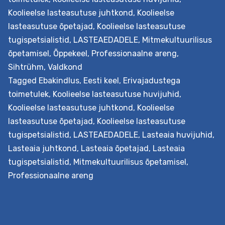
edendamine
Koolieelse lasteasutuse juhtkond
,
Koolieelse
lasteaias
lasteasutuse õpetajad
,
Koolieelse lasteasutuse
tugispetsialistid
,
LASTEAEDADELE
,
Mitmekultuurilisus
õpetamisel
,
Õppekeel
,
Professionaalne areng
,
Sihtrühm
,
Valdkond
Tagged
Ebakindlus
,
Eesti keel
,
Erivajadustega
toimetulek
,
Koolieelse lasteasutuse huvijuhid
,
Koolieelse lasteasutuse juhtkond
,
Koolieelse
lasteasutuse õpetajad
,
Koolieelse lasteasutuse
tugispetsialistid
,
LASTEAEDADELE
,
Lasteaia huvijuhid
,
Lasteaia juhtkond
,
Lasteaia õpetajad
,
Lasteaia
tugispetsialistid
,
Mitmekultuurilisus õpetamisel
,
Professionaalne areng