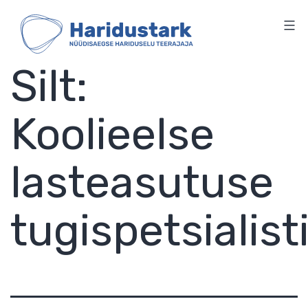
HARIDUSTARK
Skip
to
content
Silt:
Koolieelse
lasteasutuse
tugispetsialist