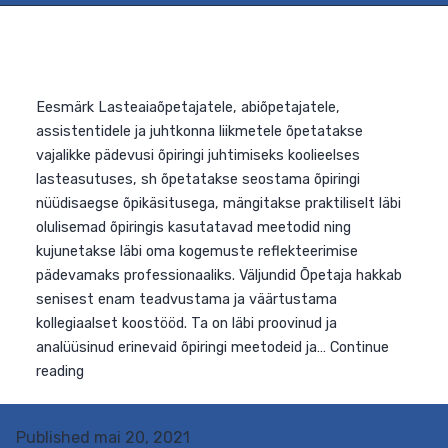
Eesmärk Lasteaiaõpetajatele, abiõpetajatele,
assistentidele ja juhtkonna liikmetele õpetatakse
vajalikke pädevusi õpiringi juhtimiseks koolieelses
lasteasutuses, sh õpetatakse seostama õpiringi
nüüdisaegse õpikäsitusega, mängitakse praktiliselt läbi
olulisemad õpiringis kasutatavad meetodid ning
kujunetakse läbi oma kogemuste reflekteerimise
Published
mai 20, 2021