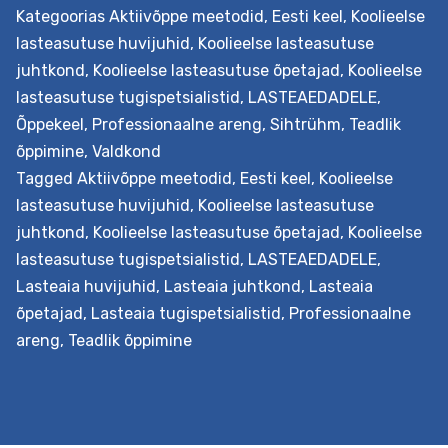
pädevamaks professionaaliks. Väljundid Õpetaja hakkab
Kategoorias
Aktiivõppe meetodid
,
Eesti keel
,
Koolieelse
senisest enam teadvustama ja väärtustama
lasteasutuse huvijuhid
,
Koolieelse lasteasutuse
kollegiaalset koostööd. Ta on läbi proovinud ja
juhtkond
,
Koolieelse lasteasutuse õpetajad
,
Koolieelse
analüüsinud erinevaid õpiringi meetodeid ja…
Continue
lasteasutuse tugispetsialistid
,
LASTEAEDADELE
,
Õpiringi
reading
Õppekeel
,
Professionaalne areng
,
Sihtrühm
,
Teadlik
juhtimine
õppimine
,
Valdkond
lasteaias
Tagged
Aktiivõppe meetodid
,
Eesti keel
,
Koolieelse
lasteasutuse huvijuhid
,
Koolieelse lasteasutuse
juhtkond
,
Koolieelse lasteasutuse õpetajad
,
Koolieelse
lasteasutuse tugispetsialistid
,
LASTEAEDADELE
,
Lasteaia huvijuhid
,
Lasteaia juhtkond
,
Lasteaia
õpetajad
,
Lasteaia tugispetsialistid
,
Professionaalne
areng
,
Teadlik õppimine